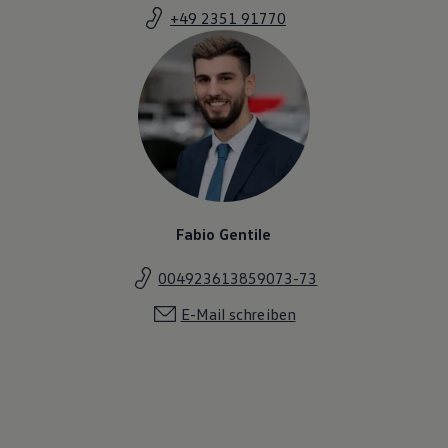
Magazin
+49 2351 91770
Lifestyle
Transport
Familie
Elektromobilität
Volkswagen R
Pannen- und Unfallhilfe
Volkswagen Kundenbetreuung
Fabio Gentile
004923613859073-73
E-Mail schreiben