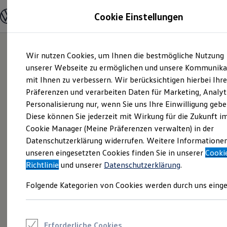
Modelle und Konfigurator
Cookie Einstellungen
Konfigurator
Modelle vergleichen
Konfiguration laden
Zum
Zum
Autosuche
Wir nutzen Cookies, um Ihnen die bestmögliche Nutzung
Hauptinhalt
Footer
Elektroautos
springen
springen
unserer Webseite zu ermöglichen und unsere Kommunika
ENERGY Sondermodelle
Nutzfahrzeuge
mit Ihnen zu verbessern. Wir berücksichtigen hierbei Ihr
SUV und CUV
Präferenzen und verarbeiten Daten für Marketing, Analyt
Familienautos
Personalisierung nur, wenn Sie uns Ihre Einwilligung gebe
Kombis
Kompaktwagen
Diese können Sie jederzeit mit Wirkung für die Zukunft i
Sportwagen
Cookie Manager (Meine Präferenzen verwalten) in der
Schnell verfügbare Fahrzeuge
Angebote und Produkte
Datenschutzerklärung widerrufen. Weitere Informatione
Aktuelle Angebote
unseren eingesetzten Cookies finden Sie in unserer
Cooki
E-Auto-Förderung
Richtlinie
und unserer
Datenschutzerklärung
.
Volkswagen Marktplatz
Die ENERGY Sondermodelle
Folgende Kategorien von Cookies werden durch uns einge
Junge Gebrauchtwagen und Gebrauchtwagen
Volkswagen Zertifizierte Gebrauchtwagen
Elektromobilität bei Gebrauchtwagen
Zubehör- und Serviceangebote
Saisonangebote
Erforderliche Cookies