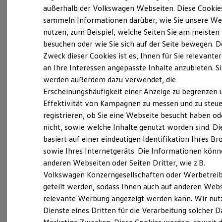
Tiemeyer Gruppe.
Elektrofahrzeugkonzepte
außerhalb der Volkswagen Webseiten. Diese Cookie
ID. EVERY1
sammeln Informationen darüber, wie Sie unsere We
Reichweite
Entdecken Sie die Tiemeyer Gruppe als einen
nutzen, zum Beispiel, welche Seiten Sie am meisten
Reichweite der ID. Modelle
Reichweite im Winter
besuchen oder wie Sie sich auf der Seite bewegen. D
attraktiven Arbeitgeber in der Automobilbranche.
Rekuperation
Zweck dieser Cookies ist es, Ihnen für Sie relevante
Als kompetenter Ansprechpartner für die Marken
Laden
an Ihre Interessen angepasste Inhalte anzubieten. S
Laden unterwegs
Volkswagen
, Audi, SEAT, CUPRA, SKODA und
Laden Zuhause
werden außerdem dazu verwendet, die
Volkswagen
Nutzfahrzeuge bietet Ihnen das
Ladestationen finden
Erscheinungshäufigkeit einer Anzeige zu begrenzen 
Ladezeitensimulator
inhabergeführte Unternehmen ein breites
Effektivität von Kampagnen zu messen und zu steue
Batterie
Spektrum an Einstiegs- und
Sicherheit
registrieren, ob Sie eine Webseite besucht haben od
Garantie und Lebensdauer
Entwicklungsmöglichkeiten.
nicht, sowie welche Inhalte genutzt worden sind. Di
Nachhaltigkeit
basiert auf einer eindeutigen Identifikation Ihres B
Technologie
Sie haben das Herz im Ruhrgebiet, können in
Kosten und Kauf
sowie Ihres Internetgeräts. Die Informationen kön
Verbrauchskosten
einem Familienunternehmen mit starken
anderen Webseiten oder Seiten Dritter, wie z.B.
Kaufoptionen
Teamleistungen überzeugen und sind bereit, das
Volkswagen Konzerngesellschaften oder Werbetrei
E-Auto-Förderung
Software und Konnektivität
geteilt werden, sodass Ihnen auch auf anderen Web
Tiemeyer Team zu verstärken? – Mehr als 1.800
Die ID. Software 6
relevante Werbung angezeigt werden kann. Wir nut
Kollegen und Kolleginnen freuen sich auf Sie!
ID. Software Versionen und Updates
Dienste eines Dritten für die Verarbeitung solcher D
Digitale Extras
Schnittstellen zu Ihrem ID.