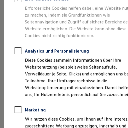
Reifenpakete
Leasing
Erforderliche Cookies helfen dabei, eine Website nu
Leasing-Angebote
zu machen, indem sie Grundfunktionen wie
Gebrauchtwagen Leasing
Starte jetzt deine
Seitennavigation und Zugriff auf sichere Bereiche de
Junge Gebrauchtwagen-Leasing
Elektroauto Leasing
Website ermöglichen. Die Website kann ohne diese
Kleinwagen-Leasing
Karriere mit dem
Cookies nicht richtig funktionieren.
Leasing ohne Anzahlung
Finanzierung
#TeamTiemeyer
Autokredit mit Schlussrate
Analytics und Personalisierung
Versicherungen und Garantien
Kfz-Versicherung
Diese Cookies sammeln Informationen über Ihre
Restschuldversicherungen
Websitenutzung (beispielsweise Seitenaufrufe,
Garantien
Verweildauer je Seite, Klicks) und ermöglichen uns b
Wartungsverträge
Geschäftskunden
Teilnahme, Ihre Umfrageergebnisse in die
(
Impressum & Rechtliches
)
Professional Class bei Volkswagen
Websiteoptimierung mit einzubeziehen. Damit helfe
Großkunden
uns, Ihr Nutzererlebnis persönlich auf Sie zuzuschne
Behörden
Direktkunden
Steig ein und beschleunige
Sonderfahrzeuge
Marketing
Anpfiff zum Gewinn
Deine Karriere:
Elektromobilität
Wir nutzen diese Cookies, um Ihnen auf Ihre Intere
Werde Teil der
Elektroautos
zugeschnittene Werbung anzuzeigen, innerhalb und
ID. Tutorials