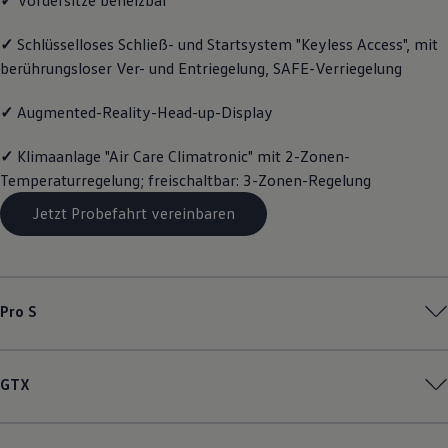
Motorenöl und Flüssigkeiten
Räder und Reifen
✓
Schlüsselloses Schließ- und Startsystem "Keyless Access", mit
Pannen- und Unfallhilfe
berührungsloser Ver- und Entriegelung, SAFE-Verriegelung
Economy Service
Volkswagen Teile
Zubehör
✓
Augmented-Reality-Head-up-Display
Modellspezifisches Zubehör
Schutz und Pflege
✓
Klimaanlage "Air Care Climatronic" mit 2-Zonen-
Transport
Entertainment und Elektronik
Temperaturregelung; freischaltbar: 3-Zonen-Regelung
Individualisieren
Wallbox und Ladekabel
Jetzt Probefahrt vereinbaren
Digitale Extras
Dienste für Ihr Modell finden
Volkswagen Apps, Login und Shop
Handy und Fahrzeug verbinden
Updates für Software, Karten und Radio
Pro S
Über Ihr Auto
Vorgängermodelle
Kundeninformationen
Volkswagen Kundenbetreuung
GTX
Warn- und Kontrollleuchten
Assistenzsysteme
Digitale Betriebsanleitung
Live Beratung