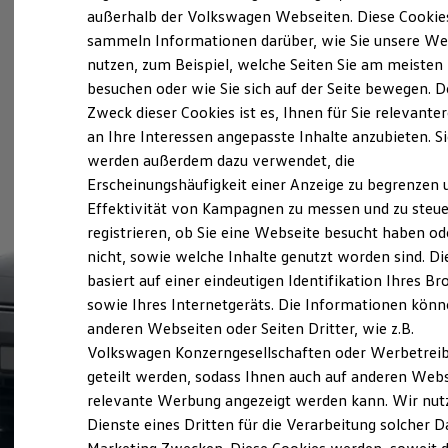
Elektrofahrzeugkonzepte
außerhalb der Volkswagen Webseiten. Diese Cookie
ID. EVERY1
sammeln Informationen darüber, wie Sie unsere We
Reichweite
nutzen, zum Beispiel, welche Seiten Sie am meisten
Reichweite der ID. Modelle
Reichweite im Winter
besuchen oder wie Sie sich auf der Seite bewegen. D
Rekuperation
Zweck dieser Cookies ist es, Ihnen für Sie relevante
Laden
an Ihre Interessen angepasste Inhalte anzubieten. S
Laden unterwegs
Laden Zuhause
werden außerdem dazu verwendet, die
Ladestationen finden
Erscheinungshäufigkeit einer Anzeige zu begrenzen 
Ladezeitensimulator
Effektivität von Kampagnen zu messen und zu steue
Batterie
Sicherheit
registrieren, ob Sie eine Webseite besucht haben od
Garantie und Lebensdauer
nicht, sowie welche Inhalte genutzt worden sind. Di
Nachhaltigkeit
basiert auf einer eindeutigen Identifikation Ihres B
Technologie
Kosten und Kauf
sowie Ihres Internetgeräts. Die Informationen kön
Verbrauchskosten
anderen Webseiten oder Seiten Dritter, wie z.B.
Kaufoptionen
Volkswagen Konzerngesellschaften oder Werbetrei
E-Auto-Förderung
Software und Konnektivität
geteilt werden, sodass Ihnen auch auf anderen Web
Die ID. Software 6
relevante Werbung angezeigt werden kann. Wir nut
ID. Software Versionen und Updates
Dienste eines Dritten für die Verarbeitung solcher D
Digitale Extras
Schnittstellen zu Ihrem ID.