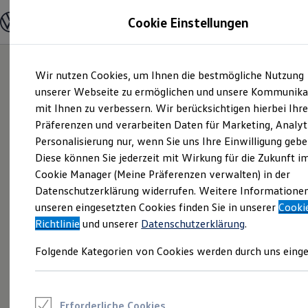
Modelle und Konfigurator
Cookie Einstellungen
Konfigurator
Modelle vergleichen
Konfiguration laden
Zum
Zum
Autosuche
Wir nutzen Cookies, um Ihnen die bestmögliche Nutzung
Hauptinhalt
Footer
Elektroautos
springen
springen
unserer Webseite zu ermöglichen und unsere Kommunika
ENERGY Sondermodelle
Nutzfahrzeuge
mit Ihnen zu verbessern. Wir berücksichtigen hierbei Ihr
SUV und CUV
Präferenzen und verarbeiten Daten für Marketing, Analyt
Familienautos
Personalisierung nur, wenn Sie uns Ihre Einwilligung gebe
Kombis
Kompaktwagen
Diese können Sie jederzeit mit Wirkung für die Zukunft i
Sportwagen
Cookie Manager (Meine Präferenzen verwalten) in der
Schnell verfügbare Fahrzeuge
Angebote und Produkte
Datenschutzerklärung widerrufen. Weitere Informatione
Aktuelle Angebote
unseren eingesetzten Cookies finden Sie in unserer
Cooki
E-Auto-Förderung
Richtlinie
und unserer
Datenschutzerklärung
.
Volkswagen Marktplatz
Die ENERGY Sondermodelle
Folgende Kategorien von Cookies werden durch uns einge
Junge Gebrauchtwagen und Gebrauchtwagen
Volkswagen Zertifizierte Gebrauchtwagen
Elektromobilität bei Gebrauchtwagen
Zubehör- und Serviceangebote
Saisonangebote
Erforderliche Cookies