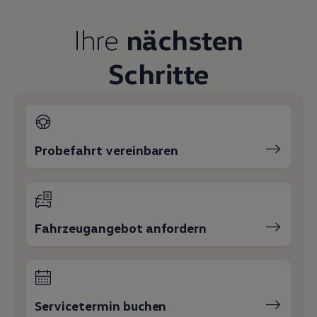
Magazin
Lifestyle
Ihre
nächsten
Transport
Familie
Schritte
Elektromobilität
Volkswagen R
Pannen- und Unfallhilfe
Volkswagen Kundenbetreuung
Probefahrt vereinbaren
Fahrzeugangebot anfordern
Servicetermin buchen