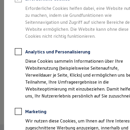
Reifenpakete
Leasing
Erforderliche Cookies helfen dabei, eine Website nu
Leasing-Angebote
zu machen, indem sie Grundfunktionen wie
Größer. Entspannter.
Gebrauchtwagen Leasing
Seitennavigation und Zugriff auf sichere Bereiche de
Junge Gebrauchtwagen-Leasing
Elektroauto Leasing
Website ermöglichen. Die Website kann ohne diese
Reichweiter.
Der ID.7.
Kleinwagen-Leasing
Cookies nicht richtig funktionieren.
Leasing ohne Anzahlung
Finanzierung
Autokredit mit Schlussrate
Analytics und Personalisierung
Versicherungen und Garantien
Kfz-Versicherung
Diese Cookies sammeln Informationen über Ihre
Restschuldversicherungen
Websitenutzung (beispielsweise Seitenaufrufe,
Garantien
Verweildauer je Seite, Klicks) und ermöglichen uns b
Wartungsverträge
Geschäftskunden
Teilnahme, Ihre Umfrageergebnisse in die
Professional Class bei Volkswagen
Websiteoptimierung mit einzubeziehen. Damit helfe
Großkunden
uns, Ihr Nutzererlebnis persönlich auf Sie zuzuschne
Behörden
Direktkunden
(
Impressum & Rechtliches
)
Sonderfahrzeuge
Marketing
Anpfiff zum Gewinn
Elektromobilität
Wir nutzen diese Cookies, um Ihnen auf Ihre Intere
Elektroautos
zugeschnittene Werbung anzuzeigen, innerhalb und
ID. Tutorials