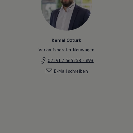
Magazin
Lifestyle
Transport
Familie
Elektromobilität
Volkswagen R
Pannen- und Unfallhilfe
Kemal Öztürk
Volkswagen Kundenbetreuung
Verkaufsberater Neuwagen
02191 / 565253 - 893
E-Mail schreiben