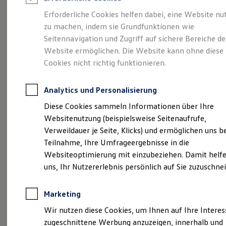
Reifenpakete
Leasing
Erforderliche Cookies helfen dabei, eine Website nu
Leasing-Angebote
zu machen, indem sie Grundfunktionen wie
Eine Spur Extra.
Der
Gebrauchtwagen Leasing
Seitennavigation und Zugriff auf sichere Bereiche de
Junge Gebrauchtwagen-Leasing
Elektroauto Leasing
Website ermöglichen. Die Website kann ohne diese
neue vollelektrische
Kleinwagen-Leasing
Cookies nicht richtig funktionieren.
Leasing ohne Anzahlung
ID. Polo
Finanzierung
Autokredit mit Schlussrate
Analytics und Personalisierung
Versicherungen und Garantien
Kfz-Versicherung
Diese Cookies sammeln Informationen über Ihre
Restschuldversicherungen
Websitenutzung (beispielsweise Seitenaufrufe,
Garantien
Verweildauer je Seite, Klicks) und ermöglichen uns b
Wartungsverträge
Geschäftskunden
Teilnahme, Ihre Umfrageergebnisse in die
Professional Class bei Volkswagen
Websiteoptimierung mit einzubeziehen. Damit helfe
Großkunden
uns, Ihr Nutzererlebnis persönlich auf Sie zuzuschne
Behörden
Direktkunden
Sonderfahrzeuge
Marketing
Anpfiff zum Gewinn
(
Impressum & Rechtliches
)
Elektromobilität
Wir nutzen diese Cookies, um Ihnen auf Ihre Intere
Elektroautos
zugeschnittene Werbung anzuzeigen, innerhalb und
ID. Tutorials