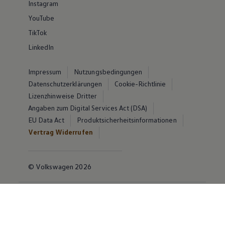
Instagram
YouTube
TikTok
LinkedIn
Impressum
Nutzungsbedingungen
Datenschutzerklärungen
Cookie-Richtlinie
Lizenzhinweise Dritter
Angaben zum Digital Services Act (DSA)
EU Data Act
Produktsicherheitsinformationen
Vertrag Widerrufen
© Volkswagen 2026
Disclaimer von Volkswagen AG