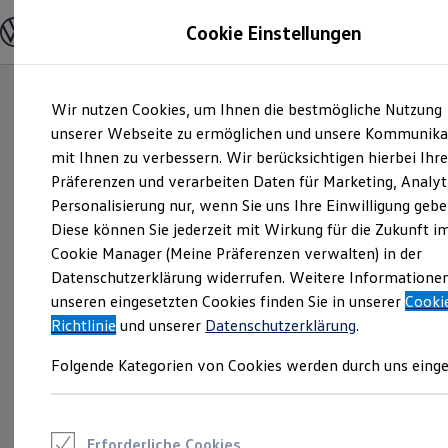
Modelle und Konfigurator
Cookie Einstellungen
Konfigurator
Modelle vergleichen
Konfiguration laden
Zum
Zum
Autosuche
Wir nutzen Cookies, um Ihnen die bestmögliche Nutzung
Hauptinhalt
Footer
Elektroautos
springen
springen
unserer Webseite zu ermöglichen und unsere Kommunika
ENERGY Sondermodelle
Nutzfahrzeuge
mit Ihnen zu verbessern. Wir berücksichtigen hierbei Ihr
SUV und CUV
Präferenzen und verarbeiten Daten für Marketing, Analyt
Familienautos
Personalisierung nur, wenn Sie uns Ihre Einwilligung gebe
Kombis
Kompaktwagen
Diese können Sie jederzeit mit Wirkung für die Zukunft i
Sportwagen
Cookie Manager (Meine Präferenzen verwalten) in der
Schnell verfügbare Fahrzeuge
Angebote und Produkte
Datenschutzerklärung widerrufen. Weitere Informatione
Aktuelle Angebote
unseren eingesetzten Cookies finden Sie in unserer
Cooki
E-Auto-Förderung
Richtlinie
und unserer
Datenschutzerklärung
.
Volkswagen Marktplatz
Die ENERGY Sondermodelle
Folgende Kategorien von Cookies werden durch uns einge
Junge Gebrauchtwagen und Gebrauchtwagen
Volkswagen Zertifizierte Gebrauchtwagen
Elektromobilität bei Gebrauchtwagen
Zubehör- und Serviceangebote
Saisonangebote
Erforderliche Cookies