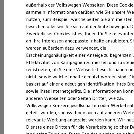
Elektrofahrzeugkonzepte
außerhalb der Volkswagen Webseiten. Diese Cookie
ID. EVERY1
sammeln Informationen darüber, wie Sie unsere We
Reichweite
nutzen, zum Beispiel, welche Seiten Sie am meisten
Reichweite der ID. Modelle
Probefahrt vereinbaren
Reichweite im Winter
besuchen oder wie Sie sich auf der Seite bewegen. D
Rekuperation
Zweck dieser Cookies ist es, Ihnen für Sie relevante
Laden
an Ihre Interessen angepasste Inhalte anzubieten. S
Laden unterwegs
Laden Zuhause
werden außerdem dazu verwendet, die
Ladestationen finden
Fahrzeugangebot anfordern
Erscheinungshäufigkeit einer Anzeige zu begrenzen 
Ladezeitensimulator
Effektivität von Kampagnen zu messen und zu steue
Batterie
Sicherheit
registrieren, ob Sie eine Webseite besucht haben od
Garantie und Lebensdauer
nicht, sowie welche Inhalte genutzt worden sind. Di
Nachhaltigkeit
basiert auf einer eindeutigen Identifikation Ihres B
Technologie
Servicetermin buchen
Kosten und Kauf
sowie Ihres Internetgeräts. Die Informationen kön
Verbrauchskosten
anderen Webseiten oder Seiten Dritter, wie z.B.
Kaufoptionen
Volkswagen Konzerngesellschaften oder Werbetrei
E-Auto-Förderung
Software und Konnektivität
geteilt werden, sodass Ihnen auch auf anderen Web
Die ID. Software 6
relevante Werbung angezeigt werden kann. Wir nut
Serviceanfrage stellen
ID. Software Versionen und Updates
Dienste eines Dritten für die Verarbeitung solcher D
Digitale Extras
Schnittstellen zu Ihrem ID.