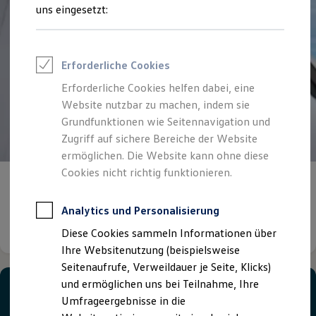
Reifenpakete
uns eingesetzt:
Leasing
Leasing-Angebote
Gebrauchtwagen Leasing
Junge Gebrauchtwagen-Leasing
Erforderliche Cookies
Elektroauto Leasing
Kleinwagen-Leasing
Erforderliche Cookies helfen dabei, eine
Leasing ohne Anzahlung
Website nutzbar zu machen, indem sie
Finanzierung
Autokredit mit Schlussrate
Grundfunktionen wie Seitennavigation und
Versicherungen und Garantien
Zugriff auf sichere Bereiche der Website
Kfz-Versicherung
ermöglichen. Die Website kann ohne diese
Restschuldversicherungen
Garantien
Cookies nicht richtig funktionieren.
Fleet Business Center im Service
Wartungsverträge
Geschäftskunden
Professional Class bei Volkswagen
Analytics und Personalisierung
Großkunden
Details ansehen
Diese Cookies sammeln Informationen über
Behörden
Direktkunden
Ihre Websitenutzung (beispielsweise
Sonderfahrzeuge
Seitenaufrufe, Verweildauer je Seite, Klicks)
Anpfiff zum Gewinn
und ermöglichen uns bei Teilnahme, Ihre
Elektromobilität
Elektroautos
Umfrageergebnisse in die
ID. Tutorials