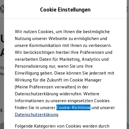
Modelle und Konfigurator
Cookie Einstellungen
Konfigurator
Modelle vergleichen
Konfiguration laden
Zum
Zum
Autosuche
Wir nutzen Cookies, um Ihnen die bestmögliche
Hauptinhalt
Footer
Elektroautos
Unsere aktuellen
springen
springen
Nutzung unserer Webseite zu ermöglichen und
ENERGY Sondermodelle
Nutzfahrzeuge
unsere Kommunikation mit Ihnen zu verbessern.
Angebote und mehr
SUV und CUV
Wir berücksichtigen hierbei Ihre Präferenzen und
Familienautos
verarbeiten Daten für Marketing, Analytics und
Kombis
Kompaktwagen
Personalisierung nur, wenn Sie uns Ihre
Verantwortlich für die Inhalte auf dieser Seite ist die Volkswagen
Sportwagen
Einwilligung geben. Diese können Sie jederzeit mit
Automobile Leipzig GmbH
(
Impressum & Rechtliches
)
Schnell verfügbare Fahrzeuge
Angebote und Produkte
Wirkung für die Zukunft im Cookie Manager
Aktuelle Angebote
(Meine Präferenzen verwalten) in der
E-Auto-Förderung
Datenschutzerklärung widerrufen. Weitere
Volkswagen Marktplatz
Service
Über uns
Gebrauchtwagen
Neuwage
Informationen zu unseren eingesetzten Cookies
Die ENERGY Sondermodelle
Junge Gebrauchtwagen und Gebrauchtwagen
finden Sie in unserer
Cookie-Richtlinie
und unserer
5
Angebote
Volkswagen Zertifizierte Gebrauchtwagen
Datenschutzerklärung
.
Elektromobilität bei Gebrauchtwagen
Zubehör- und Serviceangebote
Folgende Kategorien von Cookies werden durch
Saisonangebote