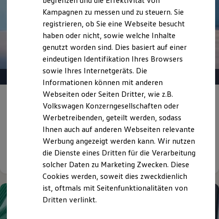
begrenzen und die Effektivität von
Hybridautos
Kampagnen zu messen und zu steuern. Sie
Marke und Erlebnis
registrieren, ob Sie eine Webseite besucht
Volkswagen R und R Experience
R-Modelle
haben oder nicht, sowie welche Inhalte
R Experience
genutzt worden sind. Dies basiert auf einer
Driving Experience
eindeutigen Identifikation Ihres Browsers
Volkswagen entdecken
Werkbesichtigung
sowie Ihres Internetgeräts. Die
Factory visit
Informationen können mit anderen
Lifestyle Shop
Webseiten oder Seiten Dritter, wie z.B.
T-Roc Kollektion
Gepflegt, geprüft und für gut befunden.
Golf Kollektion
Volkswagen Konzerngesellschaften oder
Volkswagen Zertifizierte
ID. Kollektion
Werbetreibenden, geteilt werden, sodass
Volkswagen Kollektion
Gebrauchtwagen.
Ihnen auch auf anderen Webseiten relevante
R-Kollektion
GTI Kollektion
Werbung angezeigt werden kann. Wir nutzen
Fußball Drop
die Dienste eines Dritten für die Verarbeitung
Details ansehen
we drive football
solcher Daten zu Marketing Zwecken. Diese
#wedriveproud
Besitzer und Service
Cookies werden, soweit dies zweckdienlich
myVolkswagen
ist, oftmals mit Seitenfunktionalitäten von
Software Updates
Dritten verlinkt.
Service und Ersatzteile
Inspektion und HU/AU
Reparaturen und Checks