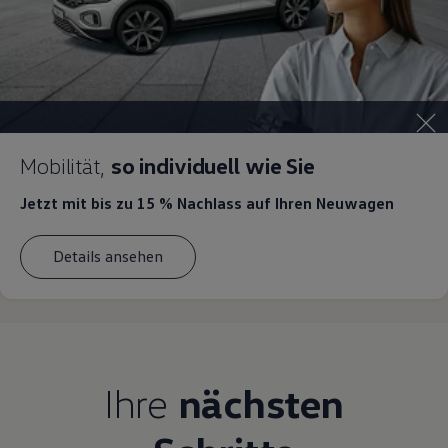
Magazin
Lifestyle
Transport
Familie
Elektromobilität
Volkswagen R
Pannen- und Unfallhilfe
Volkswagen Kundenbetreuung
Mobilität,
so individuell wie Sie
Jetzt mit bis zu 15 % Nachlass
auf Ihren Neuwagen
Details ansehen
Ihre
nächsten