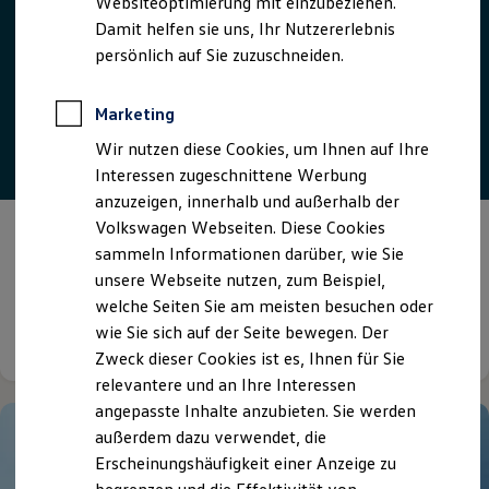
Websiteoptimierung mit einzubeziehen.
Elektrofahrzeugkonzepte
Damit helfen sie uns, Ihr Nutzererlebnis
ID. EVERY1
Reichweite
persönlich auf Sie zuzuschneiden.
Reichweite der ID. Modelle
Reichweite im Winter
Rekuperation
Marketing
Laden
Wir nutzen diese Cookies, um Ihnen auf Ihre
Laden unterwegs
Laden Zuhause
Interessen zugeschnittene Werbung
Ladestationen finden
anzuzeigen, innerhalb und außerhalb der
Ladezeitensimulator
Volkswagen Webseiten. Diese Cookies
Batterie
Wir sichern
Ihre Mobilität
Sicherheit
sammeln Informationen darüber, wie Sie
Garantie und Lebensdauer
ganzheitlich. zuverlässig. flexibel.
unsere Webseite nutzen, zum Beispiel,
Nachhaltigkeit
welche Seiten Sie am meisten besuchen oder
Technologie
Kosten und Kauf
wie Sie sich auf der Seite bewegen. Der
Details ansehen
Verbrauchskosten
Zweck dieser Cookies ist es, Ihnen für Sie
Kaufoptionen
relevantere und an Ihre Interessen
E-Auto-Förderung
Software und Konnektivität
angepasste Inhalte anzubieten. Sie werden
Die ID. Software 6
außerdem dazu verwendet, die
ID. Software Versionen und Updates
Erscheinungshäufigkeit einer Anzeige zu
Digitale Extras
Schnittstellen zu Ihrem ID.