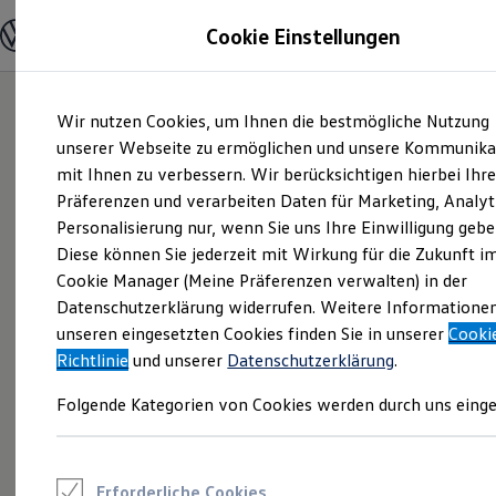
Modelle und Konfigurator
Cookie Einstellungen
Konfigurator
Modelle vergleichen
Konfiguration laden
Zum
Zum
Autosuche
Wir nutzen Cookies, um Ihnen die bestmögliche Nutzung
Hauptinhalt
Footer
Elektroautos
springen
springen
unserer Webseite zu ermöglichen und unsere Kommunika
ENERGY Sondermodelle
Nutzfahrzeuge
mit Ihnen zu verbessern. Wir berücksichtigen hierbei Ihr
SUV und CUV
Präferenzen und verarbeiten Daten für Marketing, Analyt
Familienautos
Personalisierung nur, wenn Sie uns Ihre Einwilligung gebe
Kombis
Kompaktwagen
Diese können Sie jederzeit mit Wirkung für die Zukunft i
Sportwagen
Cookie Manager (Meine Präferenzen verwalten) in der
Schnell verfügbare Fahrzeuge
Angebote und Produkte
Datenschutzerklärung widerrufen. Weitere Informatione
Aktuelle Angebote
unseren eingesetzten Cookies finden Sie in unserer
Cooki
E-Auto-Förderung
Richtlinie
und unserer
Datenschutzerklärung
.
Volkswagen Marktplatz
Die ENERGY Sondermodelle
Folgende Kategorien von Cookies werden durch uns einge
Junge Gebrauchtwagen und Gebrauchtwagen
Volkswagen Zertifizierte Gebrauchtwagen
Elektromobilität bei Gebrauchtwagen
Zubehör- und Serviceangebote
Saisonangebote
Erforderliche Cookies