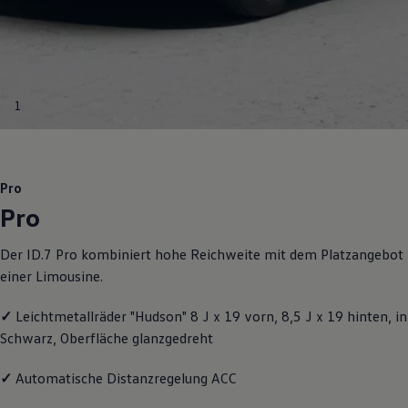
R-Kollektion
GTI Kollektion
Fußball Drop
we drive football
#wedriveproud
Besitzer und Service
1
myVolkswagen
Software Updates
Service und Ersatzteile
Inspektion und HU/AU
Reparaturen und Checks
Pro
Motorenöl und Flüssigkeiten
Pro
Räder und Reifen
Pannen- und Unfallhilfe
Economy Service
Der ID.7 Pro kombiniert hohe Reichweite mit dem Platzangebot
Volkswagen Teile
einer Limousine.
Zubehör
Modellspezifisches Zubehör
Schutz und Pflege
✓
Leichtmetallräder "Hudson" 8 J x 19 vorn, 8,5 J x 19 hinten, in
Transport
Schwarz, Oberfläche glanzgedreht
Entertainment und Elektronik
Individualisieren
Wallbox und Ladekabel
✓
Automatische Distanzregelung ACC
Digitale Extras
Dienste für Ihr Modell finden