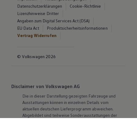
Datenschutzerklärungen
Cookie-Richtlinie
Lizenzhinweise Dritter
Angaben zum Digital Services Act (DSA)
EU Data Act
Produktsicherheitsinformationen
Vertrag Widerrufen
© Volkswagen 2026
Disclaimer von Volkswagen AG
Die in dieser Darstellung gezeigten Fahrzeuge und
Ausstattungen können in einzelnen Details vom
aktuellen deutschen Lieferprogramm abweichen.
Abgebildet sind teilweise Sonderausstattungen der
Fahrzeuge gegen Mehrpreis.
Bitte beachten Sie auch unseren Konfigurator für eine
Übersicht der aktuell verfügbaren Modelle und