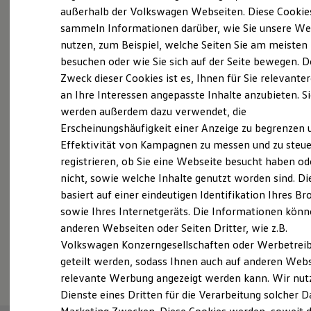
Der neue ID. Polo
außerhalb der Volkswagen Webseiten. Diese Cookie
Probefahrt vereinbaren
Der neue ID.3 Neo
sammeln Informationen darüber, wie Sie unsere We
Der ID.4
nutzen, zum Beispiel, welche Seiten Sie am meisten
Der ID.4 GTX
Der ID.5 GTX
besuchen oder wie Sie sich auf der Seite bewegen. D
Der ID.7
Zweck dieser Cookies ist es, Ihnen für Sie relevante
Der ID.7 GTX
an Ihre Interessen angepasste Inhalte anzubieten. S
Fahrzeugangebot anfordern
Der ID.7 Tourer
Der ID.7 GTX Tourer
werden außerdem dazu verwendet, die
Der ID. Buzz
Erscheinungshäufigkeit einer Anzeige zu begrenzen 
Der neue ID. Cross
Effektivität von Kampagnen zu messen und zu steue
Elektrofahrzeugkonzepte
ID. EVERY1
registrieren, ob Sie eine Webseite besucht haben od
Reichweite
Servicetermin buchen
nicht, sowie welche Inhalte genutzt worden sind. Di
Reichweite der ID. Modelle
basiert auf einer eindeutigen Identifikation Ihres B
Reichweite im Winter
Rekuperation
sowie Ihres Internetgeräts. Die Informationen kön
Laden
anderen Webseiten oder Seiten Dritter, wie z.B.
Laden unterwegs
Volkswagen Konzerngesellschaften oder Werbetrei
Laden Zuhause
Serviceanfrage stellen
Ladestationen finden
geteilt werden, sodass Ihnen auch auf anderen Web
Ladezeitensimulator
relevante Werbung angezeigt werden kann. Wir nut
Batterie
Dienste eines Dritten für die Verarbeitung solcher D
Sicherheit
Garantie und Lebensdauer