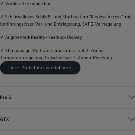
✓
Vordersitze beheizbar
Volkswagen Apps, Login und Shop
Handy und Fahrzeug verbinden
Updates für Software, Karten und Radio
✓
Schlüsselloses Schließ- und Startsystem "Keyless Access", mit
Über Ihr Auto
berührungsloser Ver- und Entriegelung, SAFE-Verriegelung
Vorgängermodelle
Kundeninformationen
✓
Augmented-Reality-Head-up-Display
Volkswagen Kundenbetreuung
Warn- und Kontrollleuchten
Assistenzsysteme
✓
Klimaanlage "Air Care Climatronic" mit 2-Zonen-
Digitale Betriebsanleitung
Temperaturregelung; freischaltbar: 3-Zonen-Regelung
Live Beratung
Magazin
Jetzt Probefahrt vereinbaren
Lifestyle
Transport
Familie
Elektromobilität
Volkswagen R
Pro S
Pannen- und Unfallhilfe
Volkswagen Kundenbetreuung
GTX