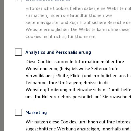
Reifenpakete
Leasing
Erforderliche Cookies helfen dabei, eine Website nu
Leasing-Angebote
zu machen, indem sie Grundfunktionen wie
Größer. Entspannter.
Gebrauchtwagen Leasing
Seitennavigation und Zugriff auf sichere Bereiche de
Junge Gebrauchtwagen-Leasing
Elektroauto Leasing
Website ermöglichen. Die Website kann ohne diese
Reichweiter.
Der ID.7.
Kleinwagen-Leasing
Cookies nicht richtig funktionieren.
Leasing ohne Anzahlung
Finanzierung
Autokredit mit Schlussrate
Analytics und Personalisierung
Versicherungen und Garantien
Kfz-Versicherung
Diese Cookies sammeln Informationen über Ihre
Restschuldversicherungen
Websitenutzung (beispielsweise Seitenaufrufe,
Garantien
Verweildauer je Seite, Klicks) und ermöglichen uns b
Wartungsverträge
Geschäftskunden
Teilnahme, Ihre Umfrageergebnisse in die
Professional Class bei Volkswagen
Websiteoptimierung mit einzubeziehen. Damit helfe
Großkunden
uns, Ihr Nutzererlebnis persönlich auf Sie zuzuschne
Behörden
(
Impressum & Rechtliches
)
Direktkunden
Sonderfahrzeuge
Marketing
Anpfiff zum Gewinn
Elektromobilität
Wir nutzen diese Cookies, um Ihnen auf Ihre Intere
Elektroautos
zugeschnittene Werbung anzuzeigen, innerhalb und
ID. Tutorials