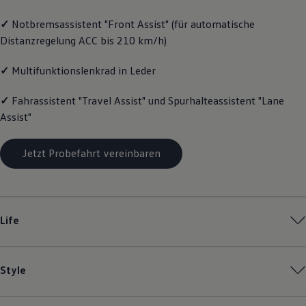
Magazin
✓
Notbremsassistent "Front Assist" (für automatische
Lifestyle
Transport
Distanzregelung ACC bis 210 km/h)
Familie
Elektromobilität
✓
Multifunktionslenkrad in Leder
Volkswagen R
Pannen- und Unfallhilfe
Volkswagen Kundenbetreuung
✓
Fahrassistent "Travel Assist" und Spurhalteassistent "Lane
Assist"
Jetzt Probefahrt vereinbaren
Life
Style