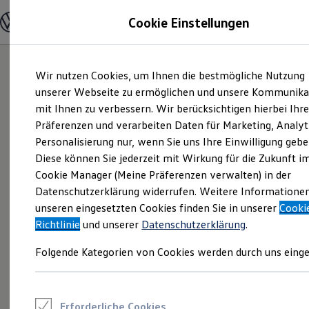
Modelle und Konfigurator
Cookie Einstellungen
Konfigurator
Modelle vergleichen
Konfiguration laden
Zum
Zum
Autosuche
Wir nutzen Cookies, um Ihnen die bestmögliche Nutzung
Hauptinhalt
Footer
Elektroautos
springen
springen
unserer Webseite zu ermöglichen und unsere Kommunika
ENERGY Sondermodelle
Nutzfahrzeuge
mit Ihnen zu verbessern. Wir berücksichtigen hierbei Ihr
SUV und CUV
Präferenzen und verarbeiten Daten für Marketing, Analyt
Familienautos
Personalisierung nur, wenn Sie uns Ihre Einwilligung gebe
Kombis
Kompaktwagen
Diese können Sie jederzeit mit Wirkung für die Zukunft i
Sportwagen
Cookie Manager (Meine Präferenzen verwalten) in der
Schnell verfügbare Fahrzeuge
Angebote und Produkte
Datenschutzerklärung widerrufen. Weitere Informatione
Aktuelle Angebote
unseren eingesetzten Cookies finden Sie in unserer
Cooki
E-Auto-Förderung
Richtlinie
und unserer
Datenschutzerklärung
.
Volkswagen Marktplatz
Die ENERGY Sondermodelle
Folgende Kategorien von Cookies werden durch uns einge
Junge Gebrauchtwagen und Gebrauchtwagen
Volkswagen Zertifizierte Gebrauchtwagen
Elektromobilität bei Gebrauchtwagen
Zubehör- und Serviceangebote
Saisonangebote
Erforderliche Cookies