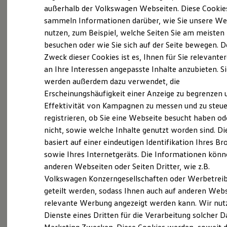
Elektrofahrzeugkonzepte
außerhalb der Volkswagen Webseiten. Diese Cookie
ID. EVERY1
sammeln Informationen darüber, wie Sie unsere We
Reichweite
nutzen, zum Beispiel, welche Seiten Sie am meisten
Reichweite der ID. Modelle
Probefahrt vereinbaren
Reichweite im Winter
besuchen oder wie Sie sich auf der Seite bewegen. D
Rekuperation
Zweck dieser Cookies ist es, Ihnen für Sie relevante
Laden
an Ihre Interessen angepasste Inhalte anzubieten. S
Laden unterwegs
Laden Zuhause
werden außerdem dazu verwendet, die
Ladestationen finden
Erscheinungshäufigkeit einer Anzeige zu begrenzen 
Fahrzeugangebot anfordern
Ladezeitensimulator
Effektivität von Kampagnen zu messen und zu steue
Batterie
Sicherheit
registrieren, ob Sie eine Webseite besucht haben od
Garantie und Lebensdauer
nicht, sowie welche Inhalte genutzt worden sind. Di
Nachhaltigkeit
basiert auf einer eindeutigen Identifikation Ihres B
Technologie
Servicetermin buchen
Kosten und Kauf
sowie Ihres Internetgeräts. Die Informationen kön
Verbrauchskosten
anderen Webseiten oder Seiten Dritter, wie z.B.
Kaufoptionen
Volkswagen Konzerngesellschaften oder Werbetrei
E-Auto-Förderung
Software und Konnektivität
geteilt werden, sodass Ihnen auch auf anderen Web
Die ID. Software 6
relevante Werbung angezeigt werden kann. Wir nut
Serviceanfrage stellen
ID. Software Versionen und Updates
Dienste eines Dritten für die Verarbeitung solcher D
Digitale Extras
Schnittstellen zu Ihrem ID.