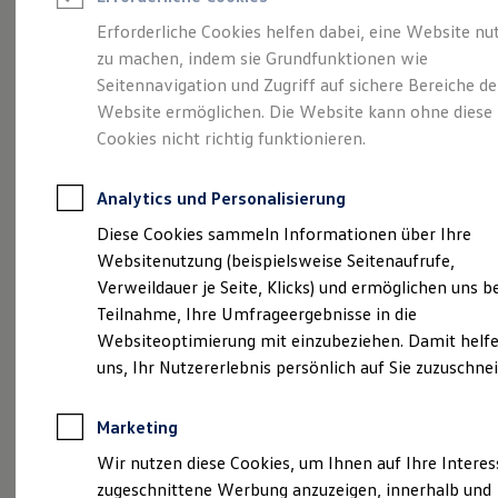
Reifenpakete
Leasing
Erforderliche Cookies helfen dabei, eine Website nu
Leasing-Angebote
zu machen, indem sie Grundfunktionen wie
Ihr Begleiter für Alltag
Gebrauchtwagen Leasing
Seitennavigation und Zugriff auf sichere Bereiche de
Junge Gebrauchtwagen-Leasing
Elektroauto Leasing
Website ermöglichen. Die Website kann ohne diese
und Freizeit.
Der T-
Kleinwagen-Leasing
Cookies nicht richtig funktionieren.
Leasing ohne Anzahlung
Cross.
Finanzierung
Autokredit mit Schlussrate
Analytics und Personalisierung
Versicherungen und Garantien
Kfz-Versicherung
Diese Cookies sammeln Informationen über Ihre
Restschuldversicherungen
Websitenutzung (beispielsweise Seitenaufrufe,
Garantien
Verweildauer je Seite, Klicks) und ermöglichen uns b
Wartungsverträge
Geschäftskunden
Teilnahme, Ihre Umfrageergebnisse in die
Professional Class bei Volkswagen
Websiteoptimierung mit einzubeziehen. Damit helfe
Großkunden
uns, Ihr Nutzererlebnis persönlich auf Sie zuzuschne
Behörden
Direktkunden
Sonderfahrzeuge
Marketing
Anpfiff zum Gewinn
(
Impressum & Rechtliches
)
Elektromobilität
Wir nutzen diese Cookies, um Ihnen auf Ihre Intere
Elektroautos
zugeschnittene Werbung anzuzeigen, innerhalb und
ID. Tutorials