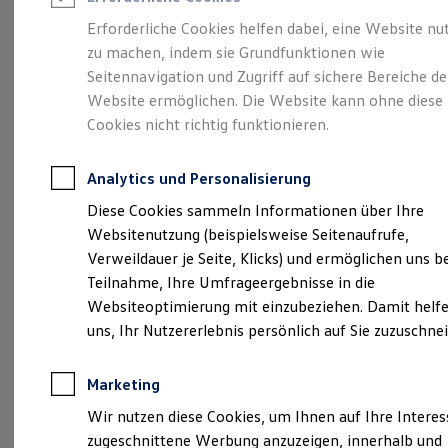
Reifenpakete
Leasing
Erforderliche Cookies helfen dabei, eine Website nu
Leasing-Angebote
zu machen, indem sie Grundfunktionen wie
Stilvollelektrisch.
Der
Gebrauchtwagen Leasing
Seitennavigation und Zugriff auf sichere Bereiche de
Junge Gebrauchtwagen-Leasing
Elektroauto Leasing
Website ermöglichen. Die Website kann ohne diese
ID.5
Kleinwagen-Leasing
Cookies nicht richtig funktionieren.
Leasing ohne Anzahlung
Finanzierung
Autokredit mit Schlussrate
Analytics und Personalisierung
Versicherungen und Garantien
Kfz-Versicherung
Diese Cookies sammeln Informationen über Ihre
Restschuldversicherungen
Websitenutzung (beispielsweise Seitenaufrufe,
Garantien
Verweildauer je Seite, Klicks) und ermöglichen uns b
Wartungsverträge
Geschäftskunden
Teilnahme, Ihre Umfrageergebnisse in die
Professional Class bei Volkswagen
Websiteoptimierung mit einzubeziehen. Damit helfe
Großkunden
(
Impressum & Rechtliches
)
uns, Ihr Nutzererlebnis persönlich auf Sie zuzuschne
Behörden
Direktkunden
Sonderfahrzeuge
Marketing
Anpfiff zum Gewinn
Elektromobilität
Wir nutzen diese Cookies, um Ihnen auf Ihre Intere
Elektroautos
zugeschnittene Werbung anzuzeigen, innerhalb und
ID. Tutorials