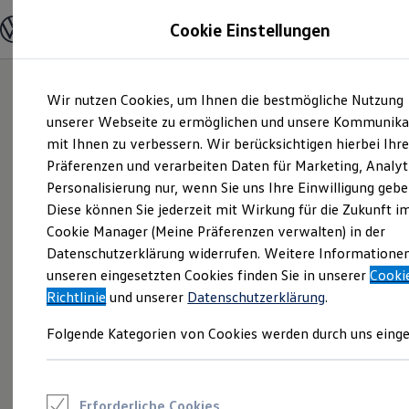
Modelle und Konfigurator
Cookie Einstellungen
Konfigurator
Modelle vergleichen
Konfiguration laden
Zum
Zum
Autosuche
Wir nutzen Cookies, um Ihnen die bestmögliche Nutzung
Hauptinhalt
Footer
Elektroautos
springen
springen
unserer Webseite zu ermöglichen und unsere Kommunika
ENERGY Sondermodelle
Nutzfahrzeuge
mit Ihnen zu verbessern. Wir berücksichtigen hierbei Ihr
SUV und CUV
Präferenzen und verarbeiten Daten für Marketing, Analyt
Familienautos
Personalisierung nur, wenn Sie uns Ihre Einwilligung gebe
Kombis
Kompaktwagen
Diese können Sie jederzeit mit Wirkung für die Zukunft i
Sportwagen
Cookie Manager (Meine Präferenzen verwalten) in der
Schnell verfügbare Fahrzeuge
Angebote und Produkte
Datenschutzerklärung widerrufen. Weitere Informatione
Aktuelle Angebote
unseren eingesetzten Cookies finden Sie in unserer
Cooki
E-Auto-Förderung
Richtlinie
und unserer
Datenschutzerklärung
.
Volkswagen Marktplatz
Die ENERGY Sondermodelle
Folgende Kategorien von Cookies werden durch uns einge
Junge Gebrauchtwagen und Gebrauchtwagen
Volkswagen Zertifizierte Gebrauchtwagen
Elektromobilität bei Gebrauchtwagen
Zubehör- und Serviceangebote
Saisonangebote
Erforderliche Cookies