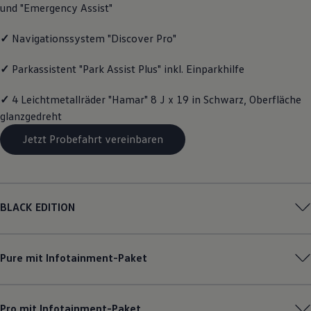
und "Emergency Assist"
Magazin
Lifestyle
Transport
✓
Navigationssystem "Discover Pro"
Familie
Elektromobilität
✓
Parkassistent "Park Assist Plus" inkl. Einparkhilfe
Volkswagen R
Pannen- und Unfallhilfe
✓
4 Leichtmetallräder "Hamar" 8 J x 19 in Schwarz, Oberfläche
Volkswagen Kundenbetreuung
glanzgedreht
Jetzt Probefahrt vereinbaren
BLACK EDITION
Pure mit Infotainment-Paket
Pro mit Infotainment-Paket