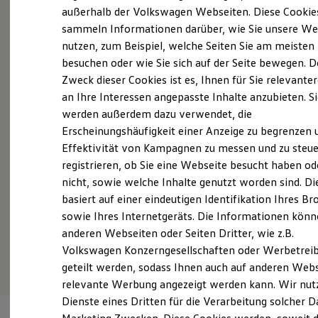
Probefahrt vereinbaren
Elektrofahrzeugkonzepte
außerhalb der Volkswagen Webseiten. Diese Cookie
ID. EVERY1
sammeln Informationen darüber, wie Sie unsere We
Reichweite
nutzen, zum Beispiel, welche Seiten Sie am meisten
Reichweite der ID. Modelle
Reichweite im Winter
besuchen oder wie Sie sich auf der Seite bewegen. D
Rekuperation
Zweck dieser Cookies ist es, Ihnen für Sie relevante
Fahrzeugangebot anfordern
Laden
an Ihre Interessen angepasste Inhalte anzubieten. S
Laden unterwegs
Laden Zuhause
werden außerdem dazu verwendet, die
Ladestationen finden
Erscheinungshäufigkeit einer Anzeige zu begrenzen 
Ladezeitensimulator
Effektivität von Kampagnen zu messen und zu steue
Batterie
Servicetermin buchen
Sicherheit
registrieren, ob Sie eine Webseite besucht haben od
Garantie und Lebensdauer
nicht, sowie welche Inhalte genutzt worden sind. Di
Nachhaltigkeit
basiert auf einer eindeutigen Identifikation Ihres B
Technologie
Kosten und Kauf
sowie Ihres Internetgeräts. Die Informationen kön
Verbrauchskosten
anderen Webseiten oder Seiten Dritter, wie z.B.
Serviceanfrage stellen
Kaufoptionen
Volkswagen Konzerngesellschaften oder Werbetrei
E-Auto-Förderung
Software und Konnektivität
geteilt werden, sodass Ihnen auch auf anderen Web
Die ID. Software 6
relevante Werbung angezeigt werden kann. Wir nut
ID. Software Versionen und Updates
Dienste eines Dritten für die Verarbeitung solcher D
Digitale Extras
Schnittstellen zu Ihrem ID.