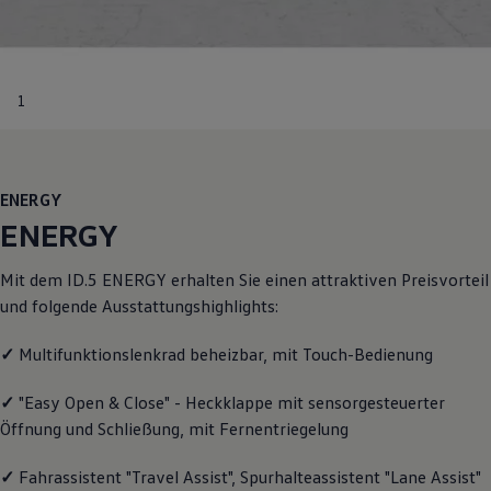
Motorenöl und Flüssigkeiten
Räder und Reifen
Pannen- und Unfallhilfe
Economy Service
Volkswagen Teile
1
Zubehör
Modellspezifisches Zubehör
Schutz und Pflege
Transport
Entertainment und Elektronik
ENERGY
Individualisieren
ENERGY
Wallbox und Ladekabel
Digitale Extras
Dienste für Ihr Modell finden
Mit dem ID.5
ENERGY
erhalten Sie einen attraktiven Preisvorteil
Volkswagen Apps, Login und Shop
und folgende Ausstattungshighlights:
Handy und Fahrzeug verbinden
Updates für Software, Karten und Radio
Über Ihr Auto
✓
Multifunktionslenkrad beheizbar, mit Touch-Bedienung
Vorgängermodelle
Kundeninformationen
✓
"Easy Open & Close" - Heckklappe mit sensorgesteuerter
Volkswagen Kundenbetreuung
Öffnung und Schließung, mit Fernentriegelung
Warn- und Kontrollleuchten
Assistenzsysteme
Digitale Betriebsanleitung
✓
Fahrassistent "Travel Assist", Spurhalteassistent "Lane Assist"
Live Beratung