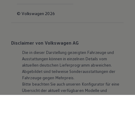
© Volkswagen 2026
Disclaimer von Volkswagen AG
Die in dieser Darstellung gezeigten Fahrzeuge und
Ausstattungen können in einzelnen Details vom
aktuellen deutschen Lieferprogramm abweichen.
Abgebildet sind teilweise Sonderausstattungen der
Fahrzeuge gegen Mehrpreis.
Bitte beachten Sie auch unseren Konfigurator für eine
Übersicht der aktuell verfügbaren Modelle und
Ausstattungen.
Die angegebenen Verbrauchs- und Emissionswerte
beziehen sich nicht auf ein einzelnes Fahrzeug und sind
nicht Bestandteil des Angebots, sondern dienen allein
Vergleichszwecken zwischen den verschiedenen
Fahrzeugtypen. Zusatzausstattungen und
Zubehör