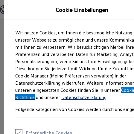
Modelle und Konfigurator
Cookie Einstellungen
Konfigurator
Modelle vergleichen
Konfiguration laden
Zum
Zum
Autosuche
Wir nutzen Cookies, um Ihnen die bestmögliche Nutzung
Hauptinhalt
Footer
Elektroautos
springen
springen
unserer Webseite zu ermöglichen und unsere Kommunika
ENERGY Sondermodelle
Nutzfahrzeuge
mit Ihnen zu verbessern. Wir berücksichtigen hierbei Ihr
SUV und CUV
Präferenzen und verarbeiten Daten für Marketing, Analyt
Familienautos
Personalisierung nur, wenn Sie uns Ihre Einwilligung gebe
Kombis
Kompaktwagen
Diese können Sie jederzeit mit Wirkung für die Zukunft i
Sportwagen
Cookie Manager (Meine Präferenzen verwalten) in der
Schnell verfügbare Fahrzeuge
Angebote und Produkte
Datenschutzerklärung widerrufen. Weitere Informatione
Aktuelle Angebote
unseren eingesetzten Cookies finden Sie in unserer
Cooki
E-Auto-Förderung
Richtlinie
und unserer
Datenschutzerklärung
.
Volkswagen Marktplatz
Die ENERGY Sondermodelle
Folgende Kategorien von Cookies werden durch uns einge
Junge Gebrauchtwagen und Gebrauchtwagen
Volkswagen Zertifizierte Gebrauchtwagen
Elektromobilität bei Gebrauchtwagen
Zubehör- und Serviceangebote
Saisonangebote
Erforderliche Cookies