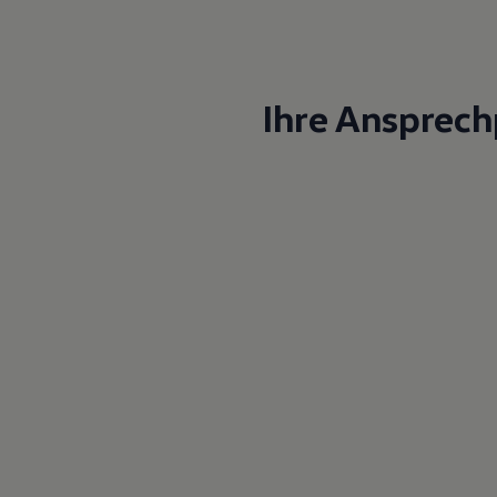
Magazin
Lifestyle
Transport
Familie
Elektromobilität
Ihre Ansprech
Volkswagen R
Pannen- und Unfallhilfe
Volkswagen Kundenbetreuung