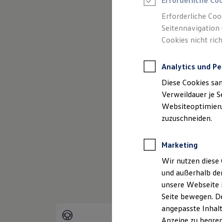
Erforderliche Co
Reifenpakete
Leasing
Erforderliche Coo
Leasing-Angebote
Seitennavigation 
Gebrauchtwagen Leasing
Cookies nicht rich
Junge Gebrauchtwagen-Leasing
Elektroauto Leasing
Kleinwagen-Leasing
(
Impressum & Rechtliches
)
Analytics und Pe
Leasing ohne Anzahlung
Finanzierung
Diese Cookies sa
Autokredit mit Schlussrate
Versicherungen und Garantien
Verweildauer je S
Kfz-Versicherung
Websiteoptimierun
Restschuldversicherungen
zuzuschneiden.
Garantien
Wartungsverträge
Geschäftskunden
Marketing
Professional Class bei Volkswagen
Großkunden
Wir nutzen diese 
Behörden
und außerhalb de
Direktkunden
Sonderfahrzeuge
unsere Webseite n
Anpfiff zum Gewinn
Seite bewegen. De
Elektromobilität
angepasste Inhalt
Elektroautos
ID. Tutorials
Anzeige zu begren