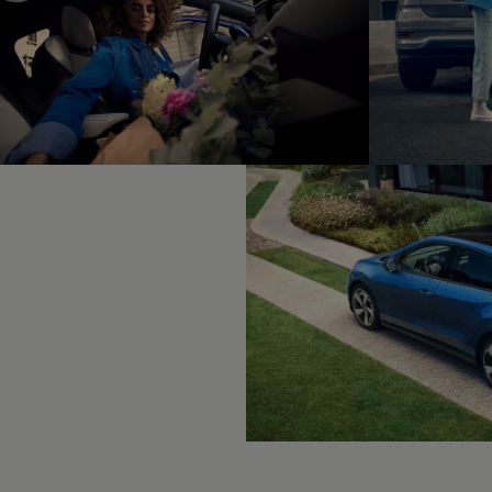
Motorenöl und Flüssigkeiten
Räder und Reifen
Pannen- und Unfallhilfe
Economy Service
Volkswagen Teile
Zubehör
Modellspezifisches Zubehör
Schutz und Pflege
Transport
Entertainment und Elektronik
Individualisieren
Wallbox und Ladekabel
Digitale Extras
Dienste für Ihr Modell finden
Volkswagen Apps, Login und Shop
Handy und Fahrzeug verbinden
Updates für Software, Karten und Radio
Über Ihr Auto
Vorgängermodelle
Kundeninformationen
Volkswagen Kundenbetreuung
Warn- und Kontrollleuchten
Assistenzsysteme
Digitale Betriebsanleitung
Live Beratung