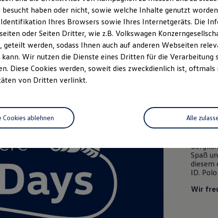
 besucht haben oder nicht, sowie welche Inhalte genutzt worden s
rzeugangebot
Servicetermin buchen
rdern
 Identifikation Ihres Browsers sowie Ihres Internetgeräts. Die 
iten oder Seiten Dritter, wie z.B. Volkswagen Konzerngesellsch
 geteilt werden, sodass Ihnen auch auf anderen Webseiten rel
kann. Wir nutzen die Dienste eines Dritten für die Verarbeitung 
. Diese Cookies werden, soweit dies zweckdienlich ist, oftmals
täten von Dritten verlinkt.
ID. P
Lern
volle
e Cookies ablehnen
Alle zulass
Besuche
Bergkam
Spaß un
diesem 
ID. Polo
Wir fre