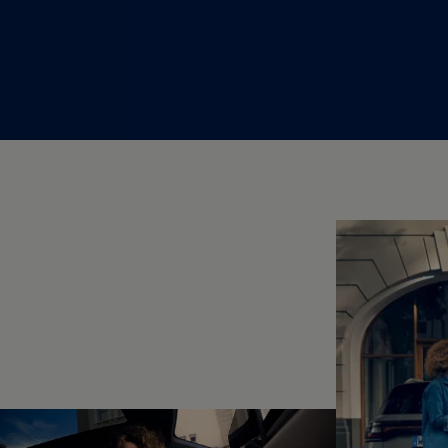
Hybridautos
Marke und Erlebnis
Volkswagen R und R Experience
R-Modelle
R Experience
Driving Experience
Volkswagen entdecken
Werkbesichtigung
Factory visit
Lifestyle Shop
T-Roc Kollektion
Golf Kollektion
ID. Kollektion
Volkswagen Kollektion
R-Kollektion
GTI Kollektion
Fußball Drop
we drive football
#wedriveproud
Besitzer und Service
myVolkswagen
Software Updates
Service und Ersatzteile
Inspektion und HU/AU
Reparaturen und Checks