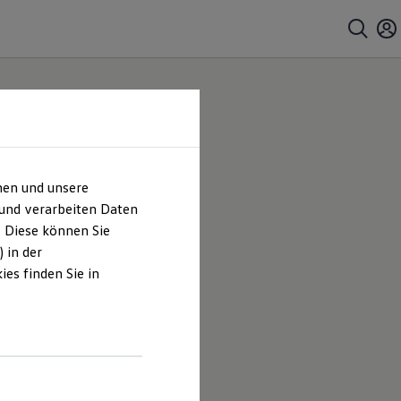
hen und unsere
 und verarbeiten Daten
. Diese können Sie
 in der
es finden Sie in