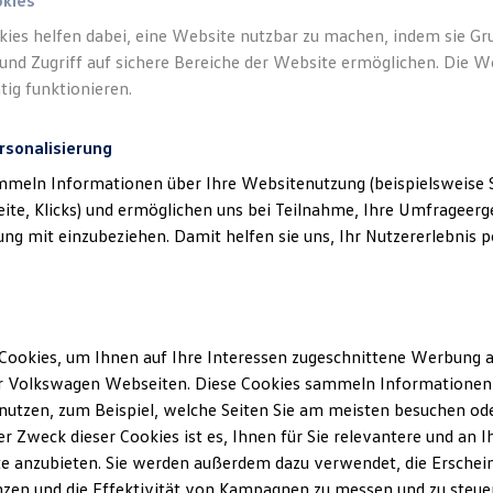
okies
kies helfen dabei, eine Website nutzbar zu machen, indem sie G
und Zugriff auf sichere Bereiche der Website ermöglichen. Die W
tig funktionieren.
rsonalisierung
mmeln Informationen über Ihre Websitenutzung (beispielsweise S
eite, Klicks) und ermöglichen uns bei Teilnahme, Ihre Umfrageerge
g mit einzubeziehen. Damit helfen sie uns, Ihr Nutzererlebnis pe
Cookies, um Ihnen auf Ihre Interessen zugeschnittene Werbung a
r Volkswagen Webseiten. Diese Cookies sammeln Informationen 
utzen, zum Beispiel, welche Seiten Sie am meisten besuchen oder
r Zweck dieser Cookies ist es, Ihnen für Sie relevantere und an I
e anzubieten. Sie werden außerdem dazu verwendet, die Erschein
zen und die Effektivität von Kampagnen zu messen und zu steuern