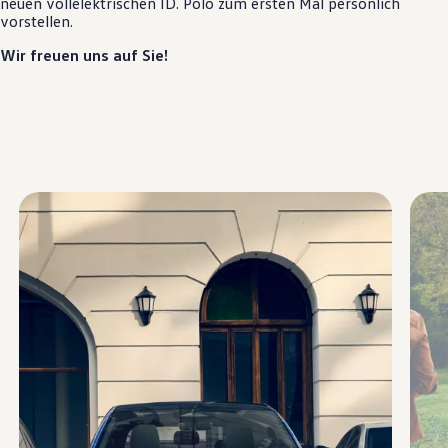
neuen vollelektrischen
ID. Polo
zum ersten Mal persönlich
Motorenöl und Flüssigkeiten
vorstellen.
Räder und Reifen
Pannen- und Unfallhilfe
Wir freuen uns auf Sie!
Economy Service
Volkswagen Teile
Zubehör
Modellspezifisches Zubehör
Schutz und Pflege
Transport
Entertainment und Elektronik
Individualisieren
Wallbox und Ladekabel
Digitale Extras
Dienste für Ihr Modell finden
Volkswagen Apps, Login und Shop
Handy und Fahrzeug verbinden
Updates für Software, Karten und Radio
Über Ihr Auto
Vorgängermodelle
Kundeninformationen
Volkswagen Kundenbetreuung
Warn- und Kontrollleuchten
Assistenzsysteme
Digitale Betriebsanleitung
Live Beratung