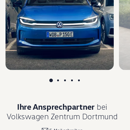
Magazin
Lifestyle
Transport
Familie
Elektromobilität
Volkswagen R
Pannen- und Unfallhilfe
Volkswagen Kundenbetreuung
Ihre Ansprechpartner
bei
Volkswagen Zentrum Dortmund