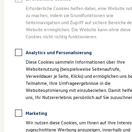
Reifenpakete
Leasing
Erforderliche Cookies helfen dabei, eine Website nu
Leasing-Angebote
zu machen, indem sie Grundfunktionen wie
Eine Spur Extra.
Der
Gebrauchtwagen Leasing
Seitennavigation und Zugriff auf sichere Bereiche de
Junge Gebrauchtwagen-Leasing
Elektroauto Leasing
Website ermöglichen. Die Website kann ohne diese
neue vollelektrische
Kleinwagen-Leasing
Cookies nicht richtig funktionieren.
Leasing ohne Anzahlung
ID. Polo
Finanzierung
Autokredit mit Schlussrate
Analytics und Personalisierung
Versicherungen und Garantien
Kfz-Versicherung
Diese Cookies sammeln Informationen über Ihre
Restschuldversicherungen
Websitenutzung (beispielsweise Seitenaufrufe,
Garantien
Verweildauer je Seite, Klicks) und ermöglichen uns b
Wartungsverträge
Geschäftskunden
Teilnahme, Ihre Umfrageergebnisse in die
Professional Class bei Volkswagen
Websiteoptimierung mit einzubeziehen. Damit helfe
Großkunden
uns, Ihr Nutzererlebnis persönlich auf Sie zuzuschne
Behörden
Direktkunden
Sonderfahrzeuge
(
Impressum & Rechtliches
)
Marketing
Anpfiff zum Gewinn
Elektromobilität
Wir nutzen diese Cookies, um Ihnen auf Ihre Intere
Elektroautos
zugeschnittene Werbung anzuzeigen, innerhalb und
ID. Tutorials