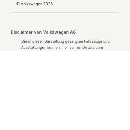
© Volkswagen 2026
Disclaimer von Volkswagen AG
Die in dieser Darstellung gezeigten Fahrzeuge und
Ausstattungen können in einzelnen Details vom
aktuellen deutschen Lieferprogramm abweichen.
Abgebildet sind teilweise Sonderausstattungen der
Fahrzeuge gegen Mehrpreis.
Bitte beachten Sie auch unseren Konfigurator für eine
Übersicht der aktuell verfügbaren Modelle und
Ausstattungen.
Die angegebenen Verbrauchs- und Emissionswerte
beziehen sich nicht auf ein einzelnes Fahrzeug und sind
nicht Bestandteil des Angebots, sondern dienen allein
Vergleichszwecken zwischen den verschiedenen
Fahrzeugtypen. Zusatzausstattungen und
Zubehör
(Anbauteile, Reifenformat usw.) können relevante
Fahrzeugparameter, wie
z. B.
Gewicht, Rollwiderstand