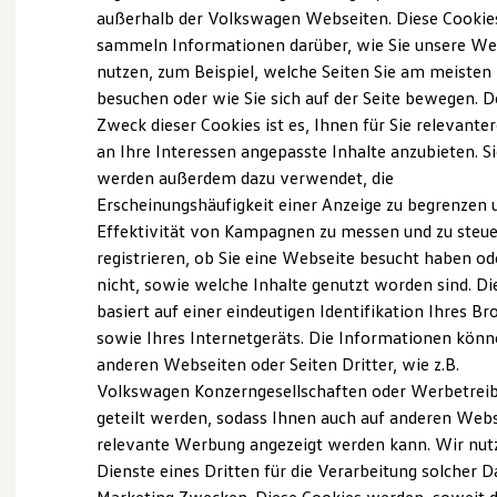
Elektrofahrzeugkonzepte
außerhalb der Volkswagen Webseiten. Diese Cookie
ID. EVERY1
sammeln Informationen darüber, wie Sie unsere We
Reichweite
Probefahrt vereinbaren
nutzen, zum Beispiel, welche Seiten Sie am meisten
Reichweite der ID. Modelle
Reichweite im Winter
besuchen oder wie Sie sich auf der Seite bewegen. D
Rekuperation
Zweck dieser Cookies ist es, Ihnen für Sie relevante
Laden
an Ihre Interessen angepasste Inhalte anzubieten. S
Laden unterwegs
Laden Zuhause
werden außerdem dazu verwendet, die
Fahrzeugangebot anfordern
Ladestationen finden
Erscheinungshäufigkeit einer Anzeige zu begrenzen 
Ladezeitensimulator
Effektivität von Kampagnen zu messen und zu steue
Batterie
Sicherheit
registrieren, ob Sie eine Webseite besucht haben od
Garantie und Lebensdauer
nicht, sowie welche Inhalte genutzt worden sind. Di
Nachhaltigkeit
Servicetermin buchen
basiert auf einer eindeutigen Identifikation Ihres B
Technologie
Kosten und Kauf
sowie Ihres Internetgeräts. Die Informationen kön
Verbrauchskosten
anderen Webseiten oder Seiten Dritter, wie z.B.
Kaufoptionen
Volkswagen Konzerngesellschaften oder Werbetrei
E-Auto-Förderung
Software und Konnektivität
geteilt werden, sodass Ihnen auch auf anderen Web
Serviceanfrage stellen
Die ID. Software 6
relevante Werbung angezeigt werden kann. Wir nut
ID. Software Versionen und Updates
Dienste eines Dritten für die Verarbeitung solcher D
Digitale Extras
Schnittstellen zu Ihrem ID.