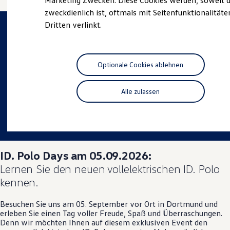
Marketing Zwecken. Diese Cookies werden, soweit d
Hybridautos
zweckdienlich ist, oftmals mit Seitenfunktionalität
Marke und Erlebnis
Dritten verlinkt.
Volkswagen R und R Experience
R-Modelle
R Experience
Driving Experience
Volkswagen entdecken
Optionale Cookies ablehnen
Werkbesichtigung
Factory visit
Lifestyle Shop
Alle zulassen
T-Roc Kollektion
Golf Kollektion
ID. Kollektion
Volkswagen Kollektion
R-Kollektion
GTI Kollektion
ID. Polo
Days am 05.09.2026:
Fußball Drop
we drive football
Lernen Sie den neuen vollelektrischen
ID. Polo
#wedriveproud
kennen.
Besitzer und Service
myVolkswagen
Software Updates
Besuchen Sie uns am 05. September vor Ort in Dortmund und
Service und Ersatzteile
erleben Sie einen Tag voller Freude, Spaß und Überraschungen.
Inspektion und HU/AU
Denn wir möchten Ihnen auf diesem exklusiven Event den
Reparaturen und Checks