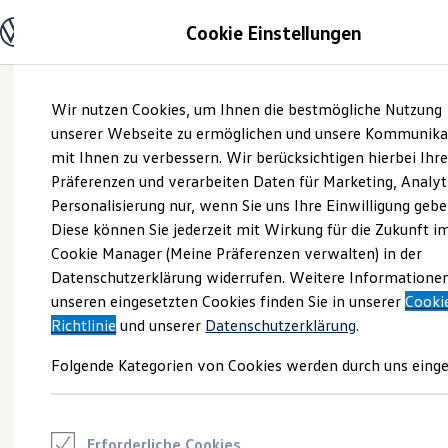
Modelle und Konfigurator
Cookie Einstellungen
Konfigurator
Modelle vergleichen
Konfiguration laden
Zum
Zum
Autosuche
Wir nutzen Cookies, um Ihnen die bestmögliche Nutzung
Hauptinhalt
Footer
Elektroautos
springen
springen
unserer Webseite zu ermöglichen und unsere Kommunika
ENERGY Sondermodelle
Nutzfahrzeuge
mit Ihnen zu verbessern. Wir berücksichtigen hierbei Ihr
SUV und CUV
Präferenzen und verarbeiten Daten für Marketing, Analyt
Familienautos
Personalisierung nur, wenn Sie uns Ihre Einwilligung gebe
Kombis
Kompaktwagen
Diese können Sie jederzeit mit Wirkung für die Zukunft i
Sportwagen
Cookie Manager (Meine Präferenzen verwalten) in der
Schnell verfügbare Fahrzeuge
Angebote und Produkte
Datenschutzerklärung widerrufen. Weitere Informatione
Aktuelle Angebote
unseren eingesetzten Cookies finden Sie in unserer
Cooki
E-Auto-Förderung
Richtlinie
und unserer
Datenschutzerklärung
.
Volkswagen Marktplatz
Die ENERGY Sondermodelle
Folgende Kategorien von Cookies werden durch uns einge
Junge Gebrauchtwagen und Gebrauchtwagen
Volkswagen Zertifizierte Gebrauchtwagen
Elektromobilität bei Gebrauchtwagen
Zubehör- und Serviceangebote
Saisonangebote
Erforderliche Cookies