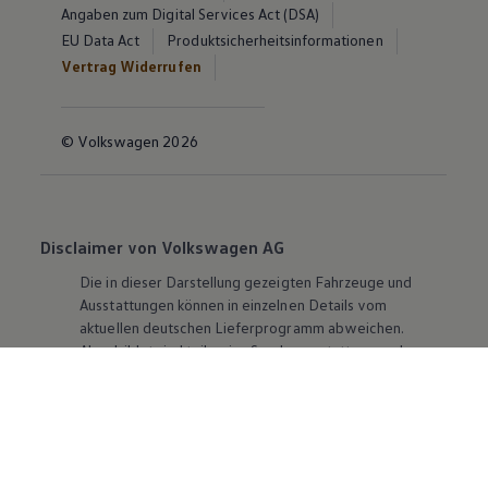
Angaben zum Digital Services Act (DSA)
EU Data Act
Produktsicherheitsinformationen
Vertrag Widerrufen
© Volkswagen 2026
Disclaimer von Volkswagen AG
Die in dieser Darstellung gezeigten Fahrzeuge und
Ausstattungen können in einzelnen Details vom
aktuellen deutschen Lieferprogramm abweichen.
Abgebildet sind teilweise Sonderausstattungen der
Fahrzeuge gegen Mehrpreis.
Bitte beachten Sie auch unseren Konfigurator für eine
Übersicht der aktuell verfügbaren Modelle und
Ausstattungen.
Die angegebenen Verbrauchs- und Emissionswerte