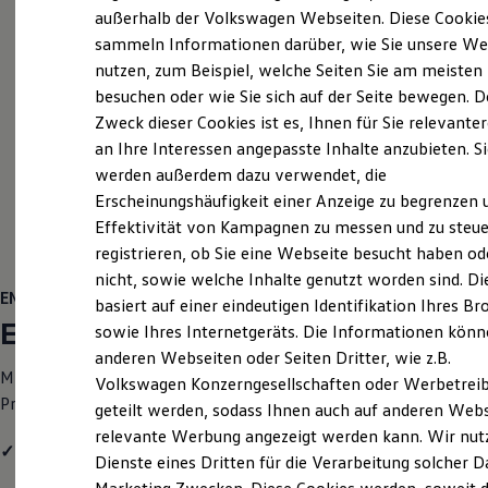
Elektrofahrzeugkonzepte
außerhalb der Volkswagen Webseiten. Diese Cookie
ID. EVERY1
sammeln Informationen darüber, wie Sie unsere We
Reichweite
nutzen, zum Beispiel, welche Seiten Sie am meisten
Reichweite der ID. Modelle
Reichweite im Winter
besuchen oder wie Sie sich auf der Seite bewegen. D
Rekuperation
Zweck dieser Cookies ist es, Ihnen für Sie relevante
Laden
an Ihre Interessen angepasste Inhalte anzubieten. S
Laden unterwegs
Laden Zuhause
werden außerdem dazu verwendet, die
Ladestationen finden
Erscheinungshäufigkeit einer Anzeige zu begrenzen 
Ladezeitensimulator
Effektivität von Kampagnen zu messen und zu steue
Batterie
Sicherheit
registrieren, ob Sie eine Webseite besucht haben od
Garantie und Lebensdauer
nicht, sowie welche Inhalte genutzt worden sind. Di
Nachhaltigkeit
ENERGY
basiert auf einer eindeutigen Identifikation Ihres B
Technologie
ENERGY
Kosten und Kauf
sowie Ihres Internetgeräts. Die Informationen kön
Verbrauchskosten
anderen Webseiten oder Seiten Dritter, wie z.B.
Kaufoptionen
Mit dem
Golf
Variant
ENERGY
erhalten Sie einen attraktiven
Volkswagen Konzerngesellschaften oder Werbetrei
E-Auto-Förderung
Preisvorteil und folgende Ausstattungshighlights:
Software und Konnektivität
geteilt werden, sodass Ihnen auch auf anderen Web
Die ID. Software 6
relevante Werbung angezeigt werden kann. Wir nut
ID. Software Versionen und Updates
✓
Vordersitze beheizbar
Dienste eines Dritten für die Verarbeitung solcher D
Digitale Extras
Schnittstellen zu Ihrem ID.