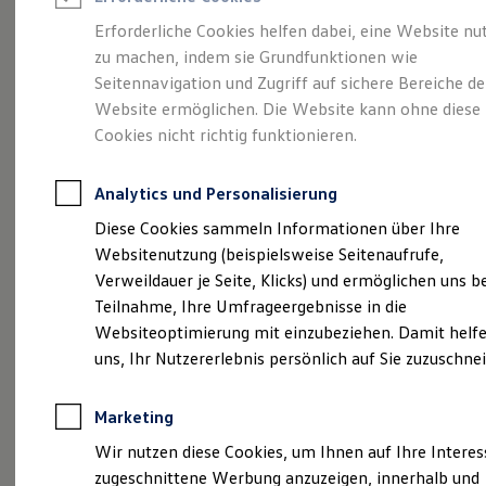
Reifenpakete
Leasing
Erforderliche Cookies helfen dabei, eine Website nu
Leasing-Angebote
zu machen, indem sie Grundfunktionen wie
Viel Platz, viel Freiheit.
Gebrauchtwagen Leasing
Seitennavigation und Zugriff auf sichere Bereiche de
Junge Gebrauchtwagen-Leasing
Elektroauto Leasing
Website ermöglichen. Die Website kann ohne diese
Der Golf Variant.
Kleinwagen-Leasing
Cookies nicht richtig funktionieren.
Leasing ohne Anzahlung
Finanzierung
Autokredit mit Schlussrate
Analytics und Personalisierung
Versicherungen und Garantien
Kfz-Versicherung
Diese Cookies sammeln Informationen über Ihre
Restschuldversicherungen
Websitenutzung (beispielsweise Seitenaufrufe,
Garantien
Verweildauer je Seite, Klicks) und ermöglichen uns b
Wartungsverträge
Geschäftskunden
Teilnahme, Ihre Umfrageergebnisse in die
Professional Class bei Volkswagen
Websiteoptimierung mit einzubeziehen. Damit helfe
Großkunden
uns, Ihr Nutzererlebnis persönlich auf Sie zuzuschne
Behörden
(
Impressum & Rechtliches
)
Direktkunden
Sonderfahrzeuge
Marketing
Anpfiff zum Gewinn
Elektromobilität
Wir nutzen diese Cookies, um Ihnen auf Ihre Intere
Elektroautos
zugeschnittene Werbung anzuzeigen, innerhalb und
ID. Tutorials