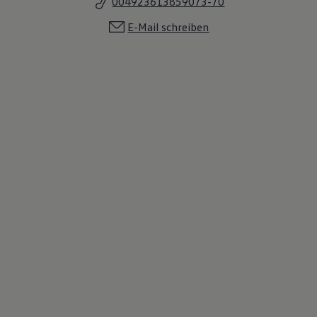
004923613859073-70
E-Mail schreiben