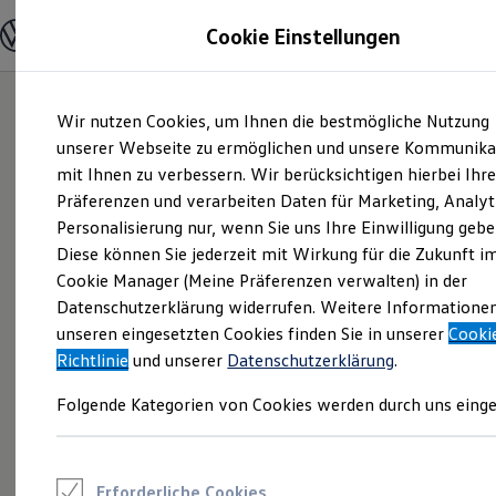
Modelle und Konfigurator
Cookie Einstellungen
Konfigurator
Modelle vergleichen
Konfiguration laden
Zum
Zum
Autosuche
Wir nutzen Cookies, um Ihnen die bestmögliche Nutzung
Hauptinhalt
Footer
Elektroautos
springen
springen
unserer Webseite zu ermöglichen und unsere Kommunika
ENERGY Sondermodelle
Nutzfahrzeuge
mit Ihnen zu verbessern. Wir berücksichtigen hierbei Ihr
SUV und CUV
Präferenzen und verarbeiten Daten für Marketing, Analyt
Familienautos
Personalisierung nur, wenn Sie uns Ihre Einwilligung gebe
Kombis
Kompaktwagen
Diese können Sie jederzeit mit Wirkung für die Zukunft i
Sportwagen
Cookie Manager (Meine Präferenzen verwalten) in der
Schnell verfügbare Fahrzeuge
Angebote und Produkte
Datenschutzerklärung widerrufen. Weitere Informatione
Aktuelle Angebote
unseren eingesetzten Cookies finden Sie in unserer
Cooki
E-Auto-Förderung
Richtlinie
und unserer
Datenschutzerklärung
.
Volkswagen Marktplatz
Die ENERGY Sondermodelle
Folgende Kategorien von Cookies werden durch uns einge
Junge Gebrauchtwagen und Gebrauchtwagen
Volkswagen Zertifizierte Gebrauchtwagen
Elektromobilität bei Gebrauchtwagen
Zubehör- und Serviceangebote
Saisonangebote
Erforderliche Cookies