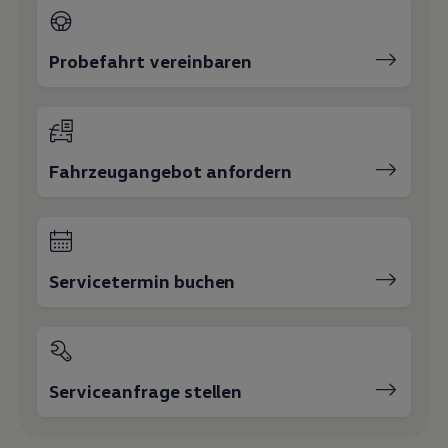
Magazin
Lifestyle
Transport
Probefahrt vereinbaren
Familie
Elektromobilität
Volkswagen R
Pannen- und Unfallhilfe
Volkswagen Kundenbetreuung
Fahrzeugangebot anfordern
Servicetermin buchen
Serviceanfrage stellen