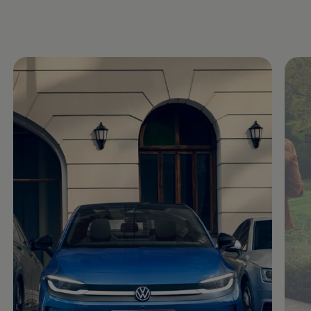
Motorenöl und Flüssigkeiten
Räder und Reifen
Pannen- und Unfallhilfe
Economy Service
Volkswagen Teile
Zubehör
Modellspezifisches Zubehör
Schutz und Pflege
Transport
Entertainment und Elektronik
Individualisieren
Wallbox und Ladekabel
Digitale Extras
Dienste für Ihr Modell finden
Volkswagen Apps, Login und Shop
Handy und Fahrzeug verbinden
Updates für Software, Karten und Radio
Über Ihr Auto
Vorgängermodelle
Kundeninformationen
Volkswagen Kundenbetreuung
Warn- und Kontrollleuchten
Assistenzsysteme
Digitale Betriebsanleitung
Live Beratung