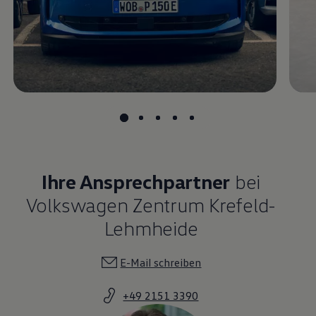
Magazin
Lifestyle
Transport
Familie
Elektromobilität
Volkswagen R
Pannen- und Unfallhilfe
Volkswagen Kundenbetreuung
Ihre Ansprechpartner
bei
Volkswagen Zentrum Krefeld-
Lehmheide
E-Mail schreiben
+49 2151 3390