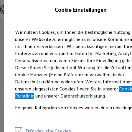
Modelle und Konfigurator
Cookie Einstellungen
Konfigurator
Modelle vergleichen
Konfiguration laden
Zum
Zum
Autosuche
Wir nutzen Cookies, um Ihnen die bestmögliche Nutzung
Hauptinhalt
Footer
Elektroautos
springen
springen
unserer Webseite zu ermöglichen und unsere Kommunika
ENERGY Sondermodelle
Nutzfahrzeuge
mit Ihnen zu verbessern. Wir berücksichtigen hierbei Ihr
SUV und CUV
Präferenzen und verarbeiten Daten für Marketing, Analyt
Familienautos
Personalisierung nur, wenn Sie uns Ihre Einwilligung gebe
Kombis
Kompaktwagen
Diese können Sie jederzeit mit Wirkung für die Zukunft i
Sportwagen
Cookie Manager (Meine Präferenzen verwalten) in der
Schnell verfügbare Fahrzeuge
Angebote und Produkte
Datenschutzerklärung widerrufen. Weitere Informatione
Aktuelle Angebote
unseren eingesetzten Cookies finden Sie in unserer
Cooki
E-Auto-Förderung
Richtlinie
und unserer
Datenschutzerklärung
.
Volkswagen Marktplatz
Die ENERGY Sondermodelle
Folgende Kategorien von Cookies werden durch uns einge
Junge Gebrauchtwagen und Gebrauchtwagen
Volkswagen Zertifizierte Gebrauchtwagen
Elektromobilität bei Gebrauchtwagen
Zubehör- und Serviceangebote
Saisonangebote
Erforderliche Cookies