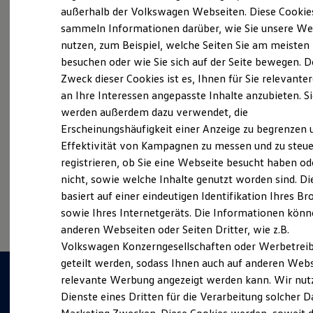
Elektrofahrzeugkonzepte
außerhalb der Volkswagen Webseiten. Diese Cookie
ID. EVERY1
sammeln Informationen darüber, wie Sie unsere We
Reichweite
Probefahrt vereinbaren
nutzen, zum Beispiel, welche Seiten Sie am meisten
Reichweite der ID. Modelle
Reichweite im Winter
besuchen oder wie Sie sich auf der Seite bewegen. D
Rekuperation
Zweck dieser Cookies ist es, Ihnen für Sie relevante
Laden
an Ihre Interessen angepasste Inhalte anzubieten. S
Laden unterwegs
Laden Zuhause
werden außerdem dazu verwendet, die
Fahrzeugangebot anfordern
Ladestationen finden
Erscheinungshäufigkeit einer Anzeige zu begrenzen 
Ladezeitensimulator
Effektivität von Kampagnen zu messen und zu steue
Batterie
Sicherheit
registrieren, ob Sie eine Webseite besucht haben od
Garantie und Lebensdauer
nicht, sowie welche Inhalte genutzt worden sind. Di
Nachhaltigkeit
Serviceanfrage stellen
basiert auf einer eindeutigen Identifikation Ihres B
Technologie
Kosten und Kauf
sowie Ihres Internetgeräts. Die Informationen kön
Verbrauchskosten
anderen Webseiten oder Seiten Dritter, wie z.B.
Kaufoptionen
Volkswagen Konzerngesellschaften oder Werbetrei
E-Auto-Förderung
Software und Konnektivität
geteilt werden, sodass Ihnen auch auf anderen Web
Die ID. Software 6
relevante Werbung angezeigt werden kann. Wir nut
ID. Software Versionen und Updates
Dienste eines Dritten für die Verarbeitung solcher D
Digitale Extras
Schnittstellen zu Ihrem ID.