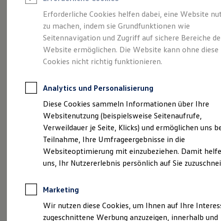
Reifenpakete
Leasing
Erforderliche Cookies helfen dabei, eine Website nu
Leasing-Angebote
zu machen, indem sie Grundfunktionen wie
Eine Spur Extra.
Der
Gebrauchtwagen Leasing
Seitennavigation und Zugriff auf sichere Bereiche de
Junge Gebrauchtwagen-Leasing
Elektroauto Leasing
Website ermöglichen. Die Website kann ohne diese
neue vollelektrische
Kleinwagen-Leasing
Cookies nicht richtig funktionieren.
Leasing ohne Anzahlung
ID. Polo
Finanzierung
Autokredit mit Schlussrate
Analytics und Personalisierung
Versicherungen und Garantien
Kfz-Versicherung
Diese Cookies sammeln Informationen über Ihre
Restschuldversicherungen
Websitenutzung (beispielsweise Seitenaufrufe,
Garantien
Verweildauer je Seite, Klicks) und ermöglichen uns b
Wartungsverträge
Geschäftskunden
Teilnahme, Ihre Umfrageergebnisse in die
Professional Class bei Volkswagen
Websiteoptimierung mit einzubeziehen. Damit helfe
Großkunden
uns, Ihr Nutzererlebnis persönlich auf Sie zuzuschne
Behörden
Direktkunden
Sonderfahrzeuge
(
Impressum & Rechtliches
)
Marketing
Anpfiff zum Gewinn
Elektromobilität
Wir nutzen diese Cookies, um Ihnen auf Ihre Intere
Elektroautos
zugeschnittene Werbung anzuzeigen, innerhalb und
ID. Tutorials