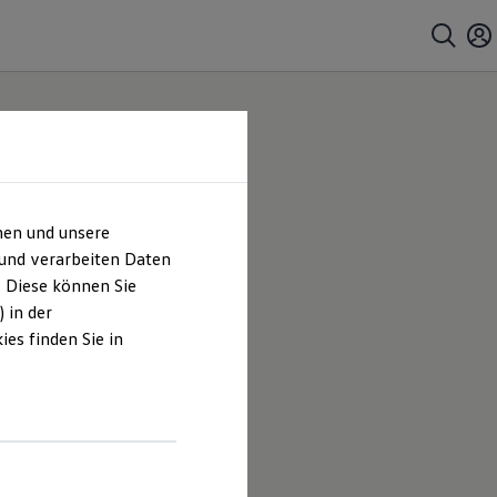
hen und unsere
 und verarbeiten Daten
. Diese können Sie
 in der
es finden Sie in