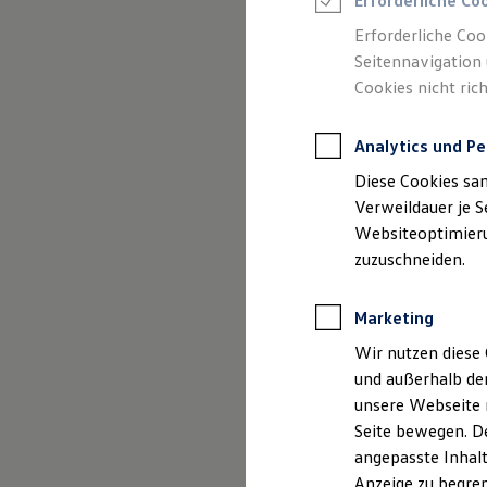
Erforderliche Co
Reifenpakete
Leasing
Erforderliche Coo
Leasing-Angebote
Seitennavigation 
Gebrauchtwagen Leasing
Cookies nicht rich
Junge Gebrauchtwagen-Leasing
Elektroauto Leasing
Kleinwagen-Leasing
Analytics und Pe
Leasing ohne Anzahlung
Finanzierung
Diese Cookies sa
Autokredit mit Schlussrate
Versicherungen und Garantien
Verweildauer je S
Kfz-Versicherung
Websiteoptimierun
(
Impressum & Rechtliches
)
Restschuldversicherungen
zuzuschneiden.
Garantien
Wartungsverträge
Geschäftskunden
Marketing
Professional Class bei Volkswagen
Großkunden
Wir nutzen diese 
Behörden
und außerhalb de
Direktkunden
Sonderfahrzeuge
unsere Webseite n
Anpfiff zum Gewinn
Seite bewegen. De
Elektromobilität
angepasste Inhalt
Elektroautos
ID. Tutorials
Anzeige zu begren