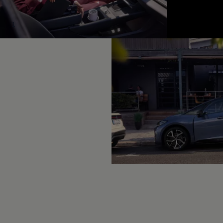
Hybridautos
Marke und Erlebnis
Volkswagen R und R Experience
1
R-Modelle
R Experience
Driving Experience
Volkswagen entdecken
Werkbesichtigung
Factory visit
Lifestyle Shop
T-Roc Kollektion
Golf Kollektion
ID. Kollektion
Volkswagen Kollektion
R-Kollektion
GTI Kollektion
Fußball Drop
we drive football
#wedriveproud
Besitzer und Service
myVolkswagen
Software Updates
Service und Ersatzteile
Inspektion und HU/AU
Reparaturen und Checks