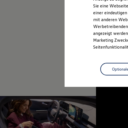
Elektrofahrzeugkonzepte
Sie eine Webseite
ID. EVERY1
Probefahrt vereinbaren
einer eindeutigen
Reichweite
Reichweite der ID. Modelle
mit anderen Webse
Reichweite im Winter
Werbetreibenden,
Rekuperation
angezeigt werden 
Laden
Laden unterwegs
Marketing Zwecken
Laden Zuhause
Seitenfunktionali
Ladestationen finden
Ladezeitensimulator
Batterie
Sicherheit
Optional
Garantie und Lebensdauer
Nachhaltigkeit
Technologie
Kosten und Kauf
Verbrauchskosten
Kaufoptionen
E-Auto-Förderung
Software und Konnektivität
Die ID. Software 6
ID. Software Versionen und Updates
Digitale Extras
Schnittstellen zu Ihrem ID.