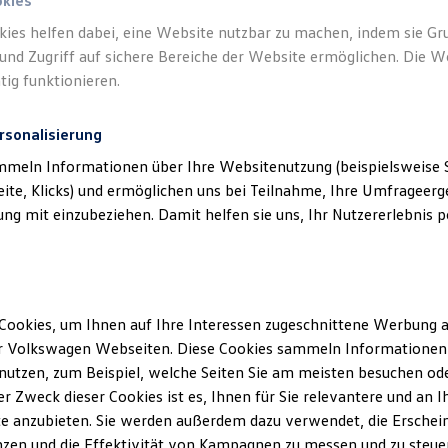
okies
kies helfen dabei, eine Website nutzbar zu machen, indem sie G
und Zugriff auf sichere Bereiche der Website ermöglichen. Die W
tig funktionieren.
rsonalisierung
mmeln Informationen über Ihre Websitenutzung (beispielsweise S
eite, Klicks) und ermöglichen uns bei Teilnahme, Ihre Umfrageerge
g mit einzubeziehen. Damit helfen sie uns, Ihr Nutzererlebnis pe
Cookies, um Ihnen auf Ihre Interessen zugeschnittene Werbung a
r Volkswagen Webseiten. Diese Cookies sammeln Informationen 
utzen, zum Beispiel, welche Seiten Sie am meisten besuchen oder
r Zweck dieser Cookies ist es, Ihnen für Sie relevantere und an I
e anzubieten. Sie werden außerdem dazu verwendet, die Erschein
zen und die Effektivität von Kampagnen zu messen und zu steuern