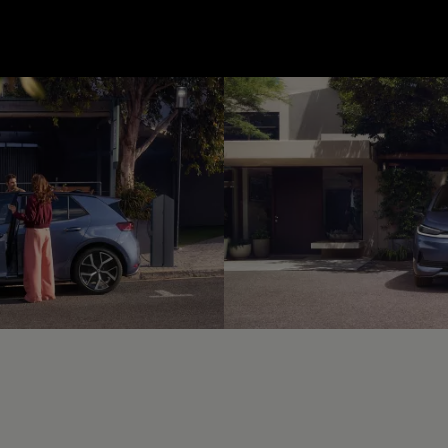
--:--
unde