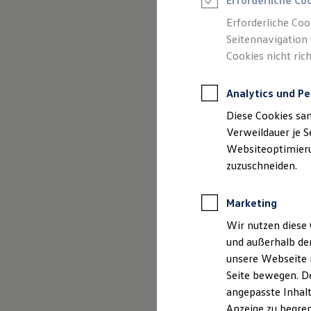
Erforderliche Co
Reifenpakete
Leasing
Erforderliche Coo
Leasing-Angebote
Seitennavigation 
Gebrauchtwagen Leasing
Cookies nicht rich
Junge Gebrauchtwagen-Leasing
(
Impressum & Rechtliches
)
Elektroauto Leasing
Kleinwagen-Leasing
Analytics und Pe
Leasing ohne Anzahlung
Finanzierung
Diese Cookies sa
Autokredit mit Schlussrate
Versicherungen und Garantien
Verweildauer je S
Kfz-Versicherung
Websiteoptimierun
Restschuldversicherungen
zuzuschneiden.
Garantien
Wartungsverträge
Geschäftskunden
Marketing
Professional Class bei Volkswagen
Großkunden
Wir nutzen diese 
Behörden
und außerhalb de
Direktkunden
Sonderfahrzeuge
unsere Webseite n
Anpfiff zum Gewinn
Seite bewegen. De
Elektromobilität
angepasste Inhalt
Elektroautos
ID. Tutorials
Anzeige zu begren