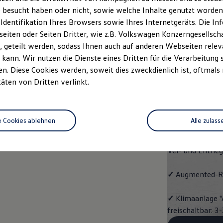
Pro
 besucht haben oder nicht, sowie welche Inhalte genutzt worden s
 Identifikation Ihres Browsers sowie Ihres Internetgeräts. Die 
Der ID.7 Pro ko
iten oder Seiten Dritter, wie z.B. Volkswagen Konzerngesellsch
 geteilt werden, sodass Ihnen auch auf anderen Webseiten rel
✓
Leichtmetallrä
kann. Wir nutzen die Dienste eines Dritten für die Verarbeitung 
Oberfläche glan
. Diese Cookies werden, soweit dies zweckdienlich ist, oftmals
täten von Dritten verlinkt.
✓
Automatische
✓
Vordersitze b
e Cookies ablehnen
Alle zulass
✓
Schlüssellose
Ver- und Entrie
✓
Augmented-Re
✓
Klimaanlage "
freischaltbar: 