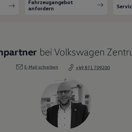
Fahrzeugangebot
Servi
anfordern
hpartner
bei Volkswagen Zentr
E-Mail schreiben
+49 871 709200