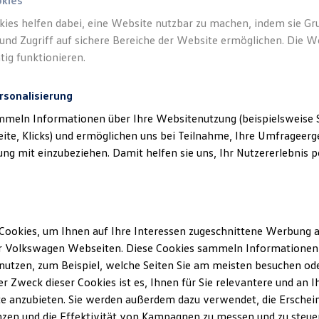
okies
kies helfen dabei, eine Website nutzbar zu machen, indem sie G
und Zugriff auf sichere Bereiche der Website ermöglichen. Die W
tig funktionieren.
rsonalisierung
mmeln Informationen über Ihre Websitenutzung (beispielsweise S
eite, Klicks) und ermöglichen uns bei Teilnahme, Ihre Umfrageerge
g mit einzubeziehen. Damit helfen sie uns, Ihr Nutzererlebnis pe
Cookies, um Ihnen auf Ihre Interessen zugeschnittene Werbung a
r Volkswagen Webseiten. Diese Cookies sammeln Informationen 
utzen, zum Beispiel, welche Seiten Sie am meisten besuchen oder
r Zweck dieser Cookies ist es, Ihnen für Sie relevantere und an I
e anzubieten. Sie werden außerdem dazu verwendet, die Erschein
Pro
zen und die Effektivität von Kampagnen zu messen und zu steuern