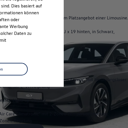
ind. Dies basiert auf
Informationen können
mbiniert hohe Reichweite mit dem Platzangebot einer Limousine.
aften oder
evante Werbung
der "Hudson" 8 J x 19 vorn, 8,5 J x 19 hinten, in Schwarz,
solcher Daten zu
zgedreht
 mit
 Distanzregelung ACC
eheizbar
en
s Schließ- und Startsystem "Keyless Access", mit berührungsloser
gelung, SAFE-Verriegelung
ality-Head-up-Display
Air Care Climatronic" mit 2-Zonen-Temperaturregelung;
3-Zonen-Regelung