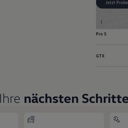
Jetzt Probe
1
Pro S
GTX
Ihre
nächsten Schritt