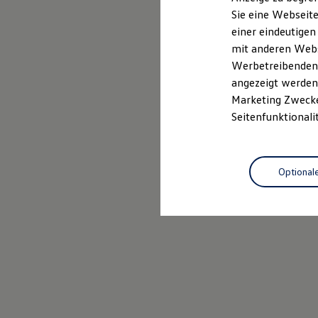
Elektrofahrzeugkonzepte
Sie eine Webseite
ID. EVERY1
einer eindeutigen
Reichweite
Reichweite der ID. Modelle
mit anderen Webse
Reichweite im Winter
Werbetreibenden,
Rekuperation
angezeigt werden 
Laden
Laden unterwegs
Marketing Zwecken
Laden Zuhause
Seitenfunktionali
Ladestationen finden
Ladezeitensimulator
Batterie
Sicherheit
Optional
Garantie und Lebensdauer
Nachhaltigkeit
Technologie
Kosten und Kauf
Verbrauchskosten
Kaufoptionen
E-Auto-Förderung
Software und Konnektivität
Die ID. Software 6
ID. Software Versionen und Updates
Digitale Extras
Schnittstellen zu Ihrem ID.