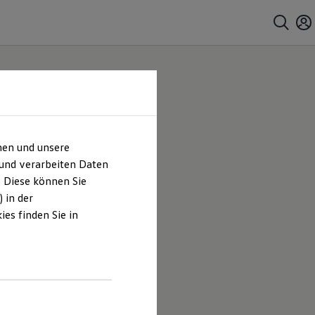
hen und unsere
 und verarbeiten Daten
. Diese können Sie
 in der
es finden Sie in