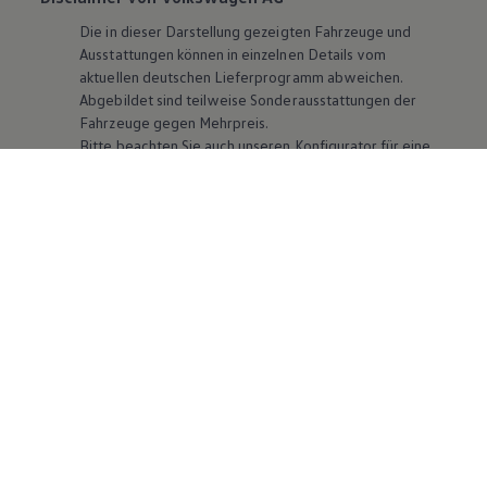
Die in dieser Darstellung gezeigten Fahrzeuge und
Ausstattungen können in einzelnen Details vom
aktuellen deutschen Lieferprogramm abweichen.
Abgebildet sind teilweise Sonderausstattungen der
Fahrzeuge gegen Mehrpreis.
Bitte beachten Sie auch unseren Konfigurator für eine
Übersicht der aktuell verfügbaren Modelle und
Ausstattungen.
Die angegebenen Verbrauchs- und Emissionswerte
beziehen sich nicht auf ein einzelnes Fahrzeug und sind
nicht Bestandteil des Angebots, sondern dienen allein
Vergleichszwecken zwischen den verschiedenen
Fahrzeugtypen. Zusatzausstattungen und
Zubehör
(Anbauteile, Reifenformat usw.) können relevante
Fahrzeugparameter, wie
z. B.
Gewicht, Rollwiderstand
und Aerodynamik verändern und neben Witterungs-
und Verkehrsbedingungen sowie dem individuellen
Fahrverhalten den Kraftstoffverbrauch, den
Stromverbrauch, die CO₂-Emissionen und die
Fahrleistungswerte eines Fahrzeugs beeinflussen.