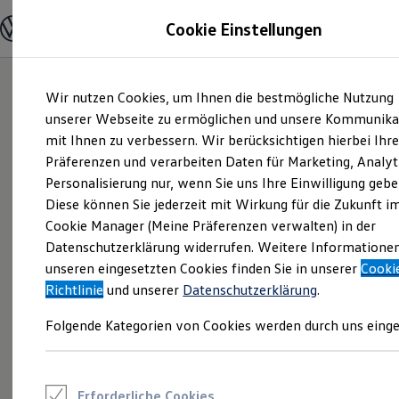
Modelle und Konfigurator
Cookie Einstellungen
Konfigurator
Modelle vergleichen
Konfiguration laden
Zum
Zum
Autosuche
Wir nutzen Cookies, um Ihnen die bestmögliche Nutzung
Hauptinhalt
Footer
Elektroautos
springen
springen
unserer Webseite zu ermöglichen und unsere Kommunika
ENERGY Sondermodelle
Nutzfahrzeuge
mit Ihnen zu verbessern. Wir berücksichtigen hierbei Ihr
SUV und CUV
Präferenzen und verarbeiten Daten für Marketing, Analyt
Familienautos
Personalisierung nur, wenn Sie uns Ihre Einwilligung gebe
Kombis
Kompaktwagen
Diese können Sie jederzeit mit Wirkung für die Zukunft i
Sportwagen
Cookie Manager (Meine Präferenzen verwalten) in der
Schnell verfügbare Fahrzeuge
Angebote und Produkte
Datenschutzerklärung widerrufen. Weitere Informatione
Aktuelle Angebote
unseren eingesetzten Cookies finden Sie in unserer
Cooki
E-Auto-Förderung
Richtlinie
und unserer
Datenschutzerklärung
.
Volkswagen Marktplatz
Die ENERGY Sondermodelle
Folgende Kategorien von Cookies werden durch uns einge
Junge Gebrauchtwagen und Gebrauchtwagen
Volkswagen Zertifizierte Gebrauchtwagen
Elektromobilität bei Gebrauchtwagen
Zubehör- und Serviceangebote
Saisonangebote
Erforderliche Cookies