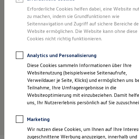
Reifenpakete
Leasing
Erforderliche Cookies helfen dabei, eine Website nu
Leasing-Angebote
zu machen, indem sie Grundfunktionen wie
Kompakt.
Gebrauchtwagen Leasing
Seitennavigation und Zugriff auf sichere Bereiche de
Junge Gebrauchtwagen-Leasing
Elektroauto Leasing
Website ermöglichen. Die Website kann ohne diese
Charismatisch. Coupé.
Kleinwagen-Leasing
Cookies nicht richtig funktionieren.
Leasing ohne Anzahlung
Der Taigo.
Finanzierung
Autokredit mit Schlussrate
Analytics und Personalisierung
Versicherungen und Garantien
Kfz-Versicherung
Diese Cookies sammeln Informationen über Ihre
Restschuldversicherungen
Websitenutzung (beispielsweise Seitenaufrufe,
Garantien
Verweildauer je Seite, Klicks) und ermöglichen uns b
Wartungsverträge
Geschäftskunden
Teilnahme, Ihre Umfrageergebnisse in die
Professional Class bei Volkswagen
Websiteoptimierung mit einzubeziehen. Damit helfe
Großkunden
uns, Ihr Nutzererlebnis persönlich auf Sie zuzuschne
Behörden
Direktkunden
Sonderfahrzeuge
(
Impressum & Rechtliches
)
Marketing
Anpfiff zum Gewinn
Elektromobilität
Wir nutzen diese Cookies, um Ihnen auf Ihre Intere
Elektroautos
zugeschnittene Werbung anzuzeigen, innerhalb und
ID. Tutorials