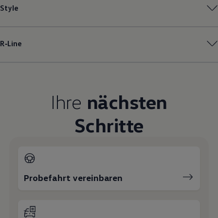
Style
Magazin
Lifestyle
Transport
Familie
Elektromobilität
R‑Line
Volkswagen R
Pannen- und Unfallhilfe
Volkswagen Kundenbetreuung
Ihre
nächsten
Schritte
Probefahrt vereinbaren