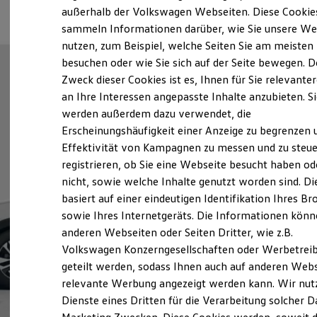
Elektrofahrzeugkonzepte
außerhalb der Volkswagen Webseiten. Diese Cookie
ID. EVERY1
sammeln Informationen darüber, wie Sie unsere We
Reichweite
nutzen, zum Beispiel, welche Seiten Sie am meisten
Reichweite der ID. Modelle
Reichweite im Winter
besuchen oder wie Sie sich auf der Seite bewegen. D
Rekuperation
Zweck dieser Cookies ist es, Ihnen für Sie relevante
Laden
an Ihre Interessen angepasste Inhalte anzubieten. S
Laden unterwegs
Laden Zuhause
werden außerdem dazu verwendet, die
Ladestationen finden
Erscheinungshäufigkeit einer Anzeige zu begrenzen 
Ladezeitensimulator
Effektivität von Kampagnen zu messen und zu steue
Batterie
Sicherheit
registrieren, ob Sie eine Webseite besucht haben od
Garantie und Lebensdauer
nicht, sowie welche Inhalte genutzt worden sind. Di
Nachhaltigkeit
basiert auf einer eindeutigen Identifikation Ihres B
Technologie
Kosten und Kauf
sowie Ihres Internetgeräts. Die Informationen kön
Verbrauchskosten
anderen Webseiten oder Seiten Dritter, wie z.B.
Kaufoptionen
Volkswagen Konzerngesellschaften oder Werbetrei
E-Auto-Förderung
Software und Konnektivität
geteilt werden, sodass Ihnen auch auf anderen Web
Die ID. Software 6
relevante Werbung angezeigt werden kann. Wir nut
ID. Software Versionen und Updates
Dienste eines Dritten für die Verarbeitung solcher D
Digitale Extras
Schnittstellen zu Ihrem ID.