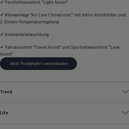
✓
Fernlichtassistent "Light Assist"
Motorenöl und Flüssigkeiten
Räder und Reifen
✓
Klimaanlage "Air Care Climatronic" mit Aktiv-Kombifilter und
Pannen- und Unfallhilfe
Economy Service
2-Zonen-Temperaturregelung
Volkswagen Teile
Zubehör
✓
Ambientebeleuchtung
Modellspezifisches Zubehör
Schutz und Pflege
Transport
✓
Fahrassistent "Travel Assist" und Spurhalteassistent "Lane
Entertainment und Elektronik
Assist"
Individualisieren
Wallbox und Ladekabel
Jetzt Probefahrt vereinbaren
Digitale Extras
Dienste für Ihr Modell finden
Volkswagen Apps, Login und Shop
Handy und Fahrzeug verbinden
Updates für Software, Karten und Radio
Trend
Über Ihr Auto
Vorgängermodelle
Kundeninformationen
Volkswagen Kundenbetreuung
Life
Warn- und Kontrollleuchten
Assistenzsysteme
Digitale Betriebsanleitung
Live Beratung