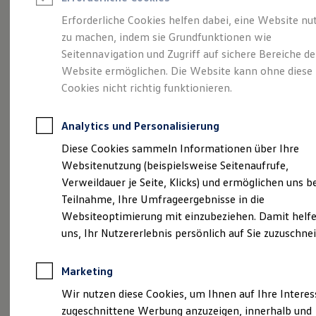
Reifenpakete
Leasing
Erforderliche Cookies helfen dabei, eine Website nu
Leasing-Angebote
zu machen, indem sie Grundfunktionen wie
Eine Spur Extra.
Der
Gebrauchtwagen Leasing
Seitennavigation und Zugriff auf sichere Bereiche de
Junge Gebrauchtwagen-Leasing
Elektroauto Leasing
Website ermöglichen. Die Website kann ohne diese
neue vollelektrische
Kleinwagen-Leasing
Cookies nicht richtig funktionieren.
Leasing ohne Anzahlung
ID. Polo
Finanzierung
Autokredit mit Schlussrate
Analytics und Personalisierung
Versicherungen und Garantien
Kfz-Versicherung
Diese Cookies sammeln Informationen über Ihre
Restschuldversicherungen
Websitenutzung (beispielsweise Seitenaufrufe,
Garantien
Verweildauer je Seite, Klicks) und ermöglichen uns b
Wartungsverträge
Geschäftskunden
Teilnahme, Ihre Umfrageergebnisse in die
Professional Class bei Volkswagen
Websiteoptimierung mit einzubeziehen. Damit helfe
Großkunden
uns, Ihr Nutzererlebnis persönlich auf Sie zuzuschne
Behörden
Direktkunden
Sonderfahrzeuge
Marketing
Anpfiff zum Gewinn
(
Impressum & Rechtliches
)
Elektromobilität
Wir nutzen diese Cookies, um Ihnen auf Ihre Intere
Elektroautos
zugeschnittene Werbung anzuzeigen, innerhalb und
ID. Tutorials