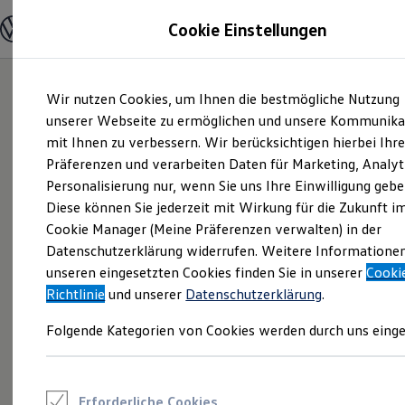
Modelle und Konfigurator
Cookie Einstellungen
Konfigurator
Modelle vergleichen
Konfiguration laden
Zum
Zum
Autosuche
Wir nutzen Cookies, um Ihnen die bestmögliche Nutzung
Hauptinhalt
Footer
Elektroautos
springen
springen
unserer Webseite zu ermöglichen und unsere Kommunika
ENERGY Sondermodelle
Nutzfahrzeuge
mit Ihnen zu verbessern. Wir berücksichtigen hierbei Ihr
SUV und CUV
Präferenzen und verarbeiten Daten für Marketing, Analyt
Familienautos
Personalisierung nur, wenn Sie uns Ihre Einwilligung gebe
Kombis
Kompaktwagen
Diese können Sie jederzeit mit Wirkung für die Zukunft i
Sportwagen
Cookie Manager (Meine Präferenzen verwalten) in der
Schnell verfügbare Fahrzeuge
Angebote und Produkte
Datenschutzerklärung widerrufen. Weitere Informatione
Aktuelle Angebote
unseren eingesetzten Cookies finden Sie in unserer
Cooki
E-Auto-Förderung
Richtlinie
und unserer
Datenschutzerklärung
.
Volkswagen Marktplatz
Die ENERGY Sondermodelle
Folgende Kategorien von Cookies werden durch uns einge
Junge Gebrauchtwagen und Gebrauchtwagen
Volkswagen Zertifizierte Gebrauchtwagen
Elektromobilität bei Gebrauchtwagen
Zubehör- und Serviceangebote
Saisonangebote
Erforderliche Cookies