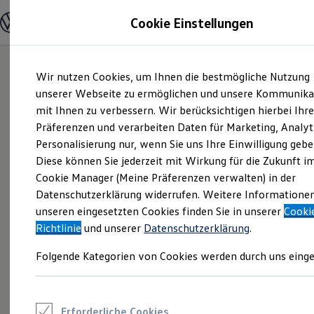
Modelle und Konfigurator
Cookie Einstellungen
Konfigurator
Modelle vergleichen
Konfiguration laden
Zum
Zum
Autosuche
Wir nutzen Cookies, um Ihnen die bestmögliche Nutzung
Hauptinhalt
Footer
Elektroautos
springen
springen
unserer Webseite zu ermöglichen und unsere Kommunika
ENERGY Sondermodelle
Nutzfahrzeuge
mit Ihnen zu verbessern. Wir berücksichtigen hierbei Ihr
SUV und CUV
Präferenzen und verarbeiten Daten für Marketing, Analyt
Familienautos
Personalisierung nur, wenn Sie uns Ihre Einwilligung gebe
Kombis
Kompaktwagen
Diese können Sie jederzeit mit Wirkung für die Zukunft i
Sportwagen
Cookie Manager (Meine Präferenzen verwalten) in der
Schnell verfügbare Fahrzeuge
Angebote und Produkte
Datenschutzerklärung widerrufen. Weitere Informatione
Aktuelle Angebote
unseren eingesetzten Cookies finden Sie in unserer
Cooki
E-Auto-Förderung
Richtlinie
und unserer
Datenschutzerklärung
.
Volkswagen Marktplatz
Die ENERGY Sondermodelle
Folgende Kategorien von Cookies werden durch uns einge
Junge Gebrauchtwagen und Gebrauchtwagen
Volkswagen Zertifizierte Gebrauchtwagen
Elektromobilität bei Gebrauchtwagen
Zubehör- und Serviceangebote
Saisonangebote
Erforderliche Cookies