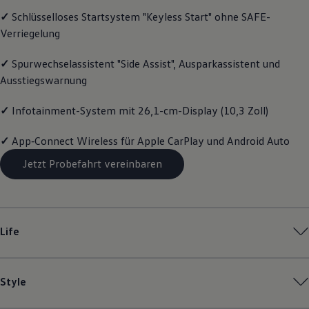
Motorenöl und Flüssigkeiten
✓
Schlüsselloses Startsystem "Keyless Start" ohne SAFE-
Räder und Reifen
Verriegelung
Pannen- und Unfallhilfe
Economy Service
Volkswagen Teile
✓
Spurwechselassistent "Side Assist", Ausparkassistent und
Zubehör
Ausstiegswarnung
Modellspezifisches Zubehör
Schutz und Pflege
Transport
✓
Infotainment-System mit 26,1-cm-Display (10,3 Zoll)
Entertainment und Elektronik
Individualisieren
✓
App‑Connect
Wireless für Apple
CarPlay
und
Android
Auto
Wallbox und Ladekabel
Digitale Extras
Jetzt Probefahrt vereinbaren
Dienste für Ihr Modell finden
Volkswagen Apps, Login und Shop
Handy und Fahrzeug verbinden
Updates für Software, Karten und Radio
Über Ihr Auto
Life
Vorgängermodelle
Kundeninformationen
Volkswagen Kundenbetreuung
Warn- und Kontrollleuchten
Style
Assistenzsysteme
Digitale Betriebsanleitung
Live Beratung