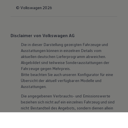
© Volkswagen 2026
Disclaimer von Volkswagen AG
Die in dieser Darstellung gezeigten Fahrzeuge und
Ausstattungen können in einzelnen Details vom
aktuellen deutschen Lieferprogramm abweichen.
Abgebildet sind teilweise Sonderausstattungen der
Fahrzeuge gegen Mehrpreis.
Bitte beachten Sie auch unseren Konfigurator für eine
Übersicht der aktuell verfügbaren Modelle und
Ausstattungen.
Die angegebenen Verbrauchs- und Emissionswerte
beziehen sich nicht auf ein einzelnes Fahrzeug und sind
nicht Bestandteil des Angebots, sondern dienen allein
Vergleichszwecken zwischen den verschiedenen
Fahrzeugtypen. Zusatzausstattungen und
Zubehör
(Anbauteile, Reifenformat usw.) können relevante