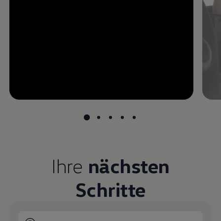
--:--
undefined, --:--
Ihre
nächsten
Schritte