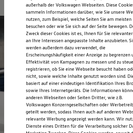
Elektrofahrzeugkonzepte
außerhalb der Volkswagen Webseiten. Diese Cookie
ID. EVERY1
sammeln Informationen darüber, wie Sie unsere We
Reichweite
nutzen, zum Beispiel, welche Seiten Sie am meisten
Reichweite der ID. Modelle
Reichweite im Winter
besuchen oder wie Sie sich auf der Seite bewegen. D
Rekuperation
Zweck dieser Cookies ist es, Ihnen für Sie relevante
Laden
an Ihre Interessen angepasste Inhalte anzubieten. S
Laden unterwegs
Laden Zuhause
werden außerdem dazu verwendet, die
Ladestationen finden
Erscheinungshäufigkeit einer Anzeige zu begrenzen 
Ladezeitensimulator
Effektivität von Kampagnen zu messen und zu steue
Batterie
Sicherheit
registrieren, ob Sie eine Webseite besucht haben od
Garantie und Lebensdauer
nicht, sowie welche Inhalte genutzt worden sind. Di
Nachhaltigkeit
basiert auf einer eindeutigen Identifikation Ihres B
Technologie
Kosten und Kauf
sowie Ihres Internetgeräts. Die Informationen kön
Verbrauchskosten
anderen Webseiten oder Seiten Dritter, wie z.B.
Kaufoptionen
Volkswagen Konzerngesellschaften oder Werbetrei
E-Auto-Förderung
Software und Konnektivität
geteilt werden, sodass Ihnen auch auf anderen Web
Die ID. Software 6
relevante Werbung angezeigt werden kann. Wir nut
ID. Software Versionen und Updates
Dienste eines Dritten für die Verarbeitung solcher D
Digitale Extras
Schnittstellen zu Ihrem ID.