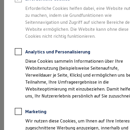
Reifenpakete
Leasing
Erforderliche Cookies helfen dabei, eine Website nu
Leasing-Angebote
zu machen, indem sie Grundfunktionen wie
Sportlich. Flexibel.
Gebrauchtwagen Leasing
Seitennavigation und Zugriff auf sichere Bereiche de
Junge Gebrauchtwagen-Leasing
Elektroauto Leasing
Website ermöglichen. Die Website kann ohne diese
Komfortabel.
Kleinwagen-Leasing
Cookies nicht richtig funktionieren.
Leasing ohne Anzahlung
Entdecken Sie den
Finanzierung
Autokredit mit Schlussrate
Analytics und Personalisierung
Versicherungen und Garantien
T‑Roc!
Kfz-Versicherung
Diese Cookies sammeln Informationen über Ihre
Restschuldversicherungen
Websitenutzung (beispielsweise Seitenaufrufe,
Garantien
Verweildauer je Seite, Klicks) und ermöglichen uns b
Wartungsverträge
Geschäftskunden
Teilnahme, Ihre Umfrageergebnisse in die
Professional Class bei Volkswagen
Websiteoptimierung mit einzubeziehen. Damit helfe
Großkunden
uns, Ihr Nutzererlebnis persönlich auf Sie zuzuschne
Behörden
Direktkunden
Sonderfahrzeuge
Marketing
Anpfiff zum Gewinn
Elektromobilität
Wir nutzen diese Cookies, um Ihnen auf Ihre Intere
Elektroautos
(
Impressum & Rechtliches
)
zugeschnittene Werbung anzuzeigen, innerhalb und
ID. Tutorials