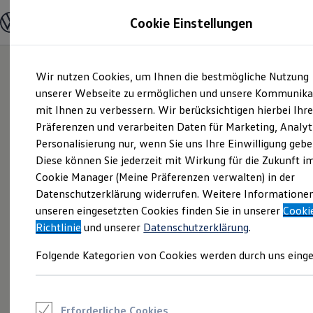
Modelle und Konfigurator
Cookie Einstellungen
Konfigurator
Modelle vergleichen
Konfiguration laden
Zum
Zum
Autosuche
Wir nutzen Cookies, um Ihnen die bestmögliche Nutzung
Hauptinhalt
Footer
Elektroautos
springen
springen
unserer Webseite zu ermöglichen und unsere Kommunika
ENERGY Sondermodelle
Nutzfahrzeuge
mit Ihnen zu verbessern. Wir berücksichtigen hierbei Ihr
SUV und CUV
Präferenzen und verarbeiten Daten für Marketing, Analyt
Familienautos
Personalisierung nur, wenn Sie uns Ihre Einwilligung gebe
Kombis
Kompaktwagen
Diese können Sie jederzeit mit Wirkung für die Zukunft i
Sportwagen
Cookie Manager (Meine Präferenzen verwalten) in der
Schnell verfügbare Fahrzeuge
Angebote und Produkte
Datenschutzerklärung widerrufen. Weitere Informatione
Aktuelle Angebote
unseren eingesetzten Cookies finden Sie in unserer
Cooki
E-Auto-Förderung
Richtlinie
und unserer
Datenschutzerklärung
.
Volkswagen Marktplatz
Die ENERGY Sondermodelle
Folgende Kategorien von Cookies werden durch uns einge
Junge Gebrauchtwagen und Gebrauchtwagen
Volkswagen Zertifizierte Gebrauchtwagen
Elektromobilität bei Gebrauchtwagen
Zubehör- und Serviceangebote
Saisonangebote
Erforderliche Cookies