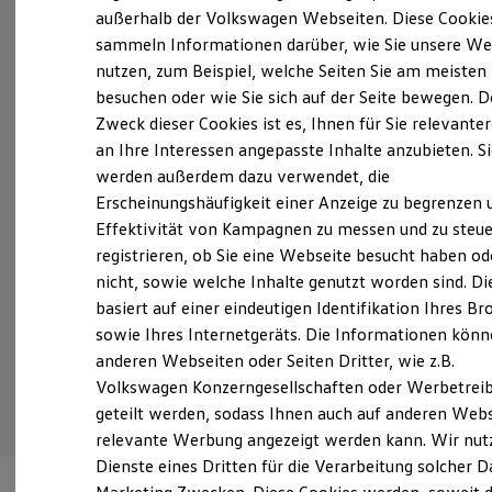
Probefahrt vereinbaren
Elektrofahrzeugkonzepte
außerhalb der Volkswagen Webseiten. Diese Cookie
ID. EVERY1
sammeln Informationen darüber, wie Sie unsere We
Reichweite
nutzen, zum Beispiel, welche Seiten Sie am meisten
Reichweite der ID. Modelle
Reichweite im Winter
besuchen oder wie Sie sich auf der Seite bewegen. D
Rekuperation
Zweck dieser Cookies ist es, Ihnen für Sie relevante
Fahrzeugangebot anfordern
Laden
an Ihre Interessen angepasste Inhalte anzubieten. S
Laden unterwegs
Laden Zuhause
werden außerdem dazu verwendet, die
Ladestationen finden
Erscheinungshäufigkeit einer Anzeige zu begrenzen 
Ladezeitensimulator
Effektivität von Kampagnen zu messen und zu steue
Batterie
Servicetermin buchen
Sicherheit
registrieren, ob Sie eine Webseite besucht haben od
Garantie und Lebensdauer
nicht, sowie welche Inhalte genutzt worden sind. Di
Nachhaltigkeit
basiert auf einer eindeutigen Identifikation Ihres B
Technologie
Kosten und Kauf
sowie Ihres Internetgeräts. Die Informationen kön
Verbrauchskosten
anderen Webseiten oder Seiten Dritter, wie z.B.
Serviceanfrage stellen
Kaufoptionen
Volkswagen Konzerngesellschaften oder Werbetrei
E-Auto-Förderung
Software und Konnektivität
geteilt werden, sodass Ihnen auch auf anderen Web
Die ID. Software 6
relevante Werbung angezeigt werden kann. Wir nut
ID. Software Versionen und Updates
Dienste eines Dritten für die Verarbeitung solcher D
Digitale Extras
Schnittstellen zu Ihrem ID.