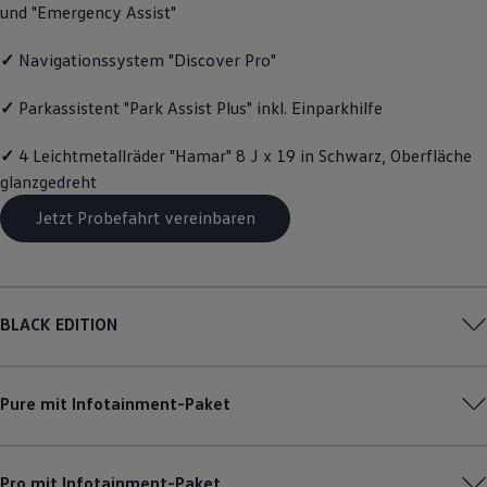
und "Emergency Assist"
Magazin
Lifestyle
Transport
✓
Navigationssystem "Discover Pro"
Familie
Elektromobilität
✓
Parkassistent "Park Assist Plus" inkl. Einparkhilfe
Volkswagen R
Pannen- und Unfallhilfe
✓
4 Leichtmetallräder "Hamar" 8 J x 19 in Schwarz, Oberfläche
Volkswagen Kundenbetreuung
glanzgedreht
Jetzt Probefahrt vereinbaren
BLACK EDITION
Pure mit Infotainment-Paket
Pro mit Infotainment-Paket