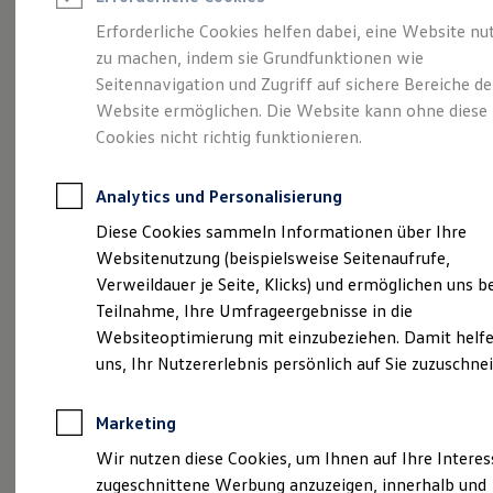
Reifenpakete
Leasing
Erforderliche Cookies helfen dabei, eine Website nu
Leasing-Angebote
zu machen, indem sie Grundfunktionen wie
Stilvollelektrisch.
Der
Gebrauchtwagen Leasing
Seitennavigation und Zugriff auf sichere Bereiche de
Junge Gebrauchtwagen-Leasing
Elektroauto Leasing
Website ermöglichen. Die Website kann ohne diese
ID.5
Kleinwagen-Leasing
Cookies nicht richtig funktionieren.
Leasing ohne Anzahlung
Finanzierung
Autokredit mit Schlussrate
Analytics und Personalisierung
Versicherungen und Garantien
Kfz-Versicherung
Diese Cookies sammeln Informationen über Ihre
Restschuldversicherungen
Websitenutzung (beispielsweise Seitenaufrufe,
Garantien
Verweildauer je Seite, Klicks) und ermöglichen uns b
Wartungsverträge
Geschäftskunden
Teilnahme, Ihre Umfrageergebnisse in die
Professional Class bei Volkswagen
Websiteoptimierung mit einzubeziehen. Damit helfe
Großkunden
(
Impressum & Rechtliches
)
uns, Ihr Nutzererlebnis persönlich auf Sie zuzuschne
Behörden
Direktkunden
Sonderfahrzeuge
Marketing
Anpfiff zum Gewinn
Elektromobilität
Wir nutzen diese Cookies, um Ihnen auf Ihre Intere
Elektroautos
zugeschnittene Werbung anzuzeigen, innerhalb und
ID. Tutorials