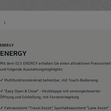
Motorenöl und Flüssigkeiten
Räder und Reifen
Pannen- und Unfallhilfe
Economy Service
Volkswagen Teile
1
Zubehör
Modellspezifisches Zubehör
Schutz und Pflege
Transport
Entertainment und Elektronik
ENERGY
Individualisieren
ENERGY
Wallbox und Ladekabel
Digitale Extras
Dienste für Ihr Modell finden
Mit dem ID.5
ENERGY
erhalten Sie einen attraktiven Preisvorteil
Volkswagen Apps, Login und Shop
und folgende Ausstattungshighlights:
Handy und Fahrzeug verbinden
Updates für Software, Karten und Radio
Über Ihr Auto
✓
Multifunktionslenkrad beheizbar, mit Touch-Bedienung
Vorgängermodelle
Kundeninformationen
✓
"Easy Open & Close" - Heckklappe mit sensorgesteuerter
Volkswagen Kundenbetreuung
Öffnung und Schließung, mit Fernentriegelung
Warn- und Kontrollleuchten
Assistenzsysteme
Digitale Betriebsanleitung
✓
Fahrassistent "Travel Assist", Spurhalteassistent "Lane Assist"
Live Beratung