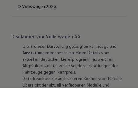
© Volkswagen 2026
Disclaimer von Volkswagen AG
Die in dieser Darstellung gezeigten Fahrzeuge und
Ausstattungen können in einzelnen Details vom
aktuellen deutschen Lieferprogramm abweichen.
Abgebildet sind teilweise Sonderausstattungen der
Fahrzeuge gegen Mehrpreis.
Bitte beachten Sie auch unseren Konfigurator für eine
Übersicht der aktuell verfügbaren Modelle und
Ausstattungen.
Die angegebenen Verbrauchs- und Emissionswerte
beziehen sich nicht auf ein einzelnes Fahrzeug und sind
nicht Bestandteil des Angebots, sondern dienen allein
Vergleichszwecken zwischen den verschiedenen
Fahrzeugtypen. Zusatzausstattungen und
Zubehör
(Anbauteile, Reifenformat usw.) können relevante