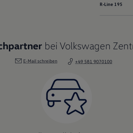
R‑Line
195
chpartner
bei Volkswagen Zent
E-Mail schreiben
+49 581 9070100