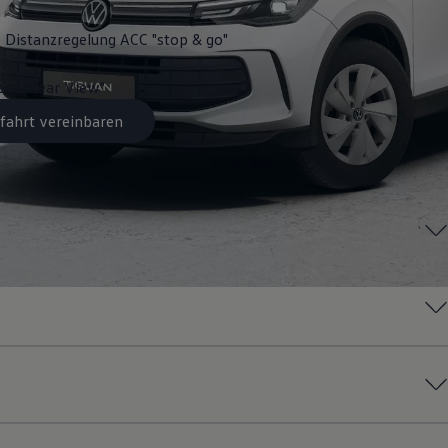
 Distanzregelung ACC "stop & go"
ra "Rear View"
fahrt vereinbaren