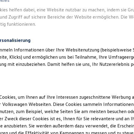
okies
kies helfen dabei, eine Website nutzbar zu machen, indem sie G
und Zugriff auf sichere Bereiche der Website ermöglichen. Die W
tig funktionieren.
rsonalisierung
mmeln Informationen über Ihre Websitenutzung (beispielsweise S
eite, Klicks) und ermöglichen uns bei Teilnahme, Ihre Umfrageerge
g mit einzubeziehen. Damit helfen sie uns, Ihr Nutzererlebnis pe
Cookies, um Ihnen auf Ihre Interessen zugeschnittene Werbung a
r Volkswagen Webseiten. Diese Cookies sammeln Informationen 
utzen, zum Beispiel, welche Seiten Sie am meisten besuchen oder
r Zweck dieser Cookies ist es, Ihnen für Sie relevantere und an I
e anzubieten. Sie werden außerdem dazu verwendet, die Erschein
zen und die Effektivität von Kampagnen zu messen und zu steuern