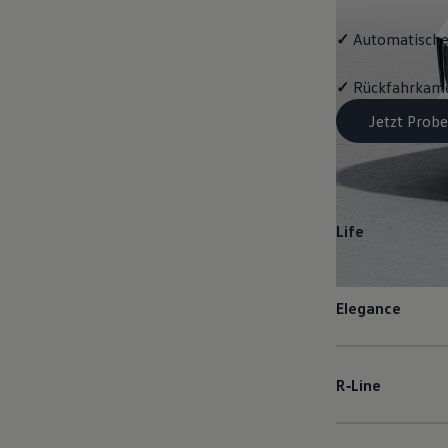
✓
Automatische
✓
Rückfahrkame
Jetzt Probe
Life
Elegance
R‑Line