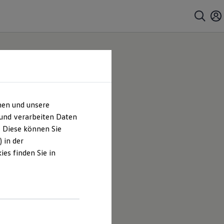
hen und unsere
 und verarbeiten Daten
. Diese können Sie
 in der
es finden Sie in