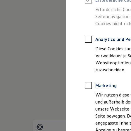
Erforderliche Co
Reifenpakete
Leasing
Erforderliche Coo
Leasing-Angebote
Seitennavigation 
Gebrauchtwagen Leasing
Cookies nicht rich
Junge Gebrauchtwagen-Leasing
Elektroauto Leasing
(
Impressum & Rechtliches
)
Kleinwagen-Leasing
Analytics und Pe
Leasing ohne Anzahlung
Finanzierung
Diese Cookies sa
Autokredit mit Schlussrate
Versicherungen und Garantien
Verweildauer je S
Kfz-Versicherung
Websiteoptimierun
Restschuldversicherungen
zuzuschneiden.
Garantien
Wartungsverträge
Geschäftskunden
Marketing
Professional Class bei Volkswagen
Großkunden
Wir nutzen diese 
Behörden
und außerhalb de
Direktkunden
Sonderfahrzeuge
unsere Webseite n
Anpfiff zum Gewinn
Seite bewegen. De
Elektromobilität
angepasste Inhalt
Elektroautos
ID. Tutorials
Anzeige zu begren