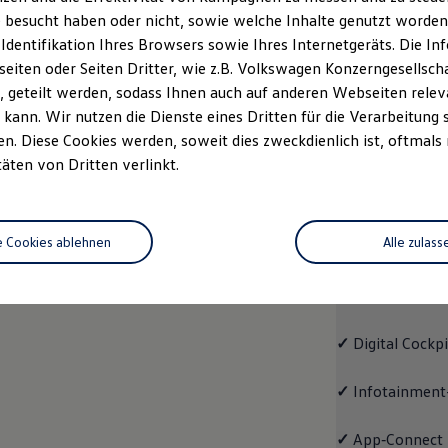
 besucht haben oder nicht, sowie welche Inhalte genutzt worden s
rzeugangebot
Servicetermin buchen
rdern
 Identifikation Ihres Browsers sowie Ihres Internetgeräts. Die 
iten oder Seiten Dritter, wie z.B. Volkswagen Konzerngesellsch
 geteilt werden, sodass Ihnen auch auf anderen Webseiten rel
kann. Wir nutzen die Dienste eines Dritten für die Verarbeitung 
. Diese Cookies werden, soweit dies zweckdienlich ist, oftmals
Trend
täten von Dritten verlinkt.
Trend
e Cookies ablehnen
Alle zulass
Cleverer Einstie
✓
LED-Scheinwe
✓
Digital Cockp
✓
Infotainment
✓
App‑Connect