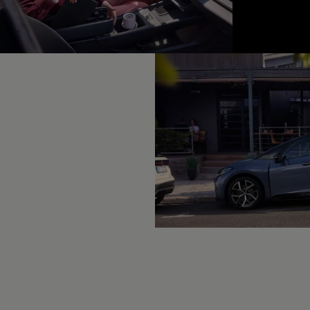
Hybridautos
Marke und Erlebnis
Volkswagen R und R Experience
1
R-Modelle
R Experience
Driving Experience
Volkswagen entdecken
Werkbesichtigung
Factory visit
Lifestyle Shop
T-Roc Kollektion
Golf Kollektion
ID. Kollektion
Volkswagen Kollektion
R-Kollektion
GTI Kollektion
Fußball Drop
we drive football
#wedriveproud
Besitzer und Service
myVolkswagen
Software Updates
Service und Ersatzteile
Inspektion und HU/AU
Reparaturen und Checks