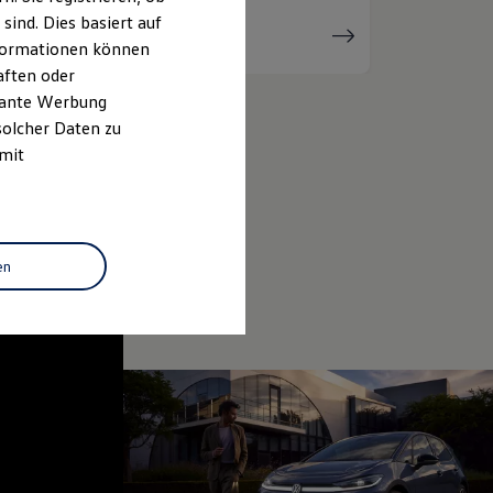
ind. Dies basiert auf
Serviceanfrage
stellen
Informationen können
aften oder
evante Werbung
solcher Daten zu
 mit
en