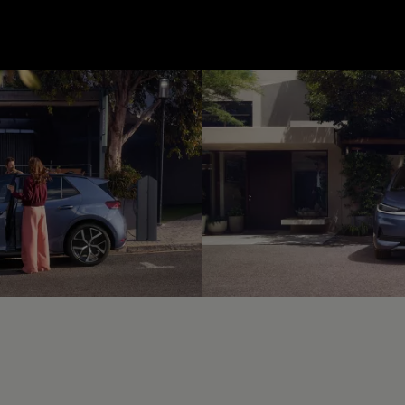
--:--
unde