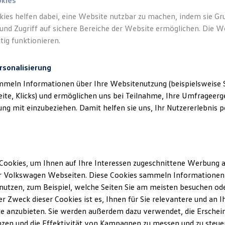
okies
kies helfen dabei, eine Website nutzbar zu machen, indem sie G
und Zugriff auf sichere Bereiche der Website ermöglichen. Die W
tig funktionieren.
rsonalisierung
mmeln Informationen über Ihre Websitenutzung (beispielsweise S
eite, Klicks) und ermöglichen uns bei Teilnahme, Ihre Umfrageerge
g mit einzubeziehen. Damit helfen sie uns, Ihr Nutzererlebnis pe
Cookies, um Ihnen auf Ihre Interessen zugeschnittene Werbung a
r Volkswagen Webseiten. Diese Cookies sammeln Informationen 
utzen, zum Beispiel, welche Seiten Sie am meisten besuchen oder
r Zweck dieser Cookies ist es, Ihnen für Sie relevantere und an I
e anzubieten. Sie werden außerdem dazu verwendet, die Erschein
zen und die Effektivität von Kampagnen zu messen und zu steuern