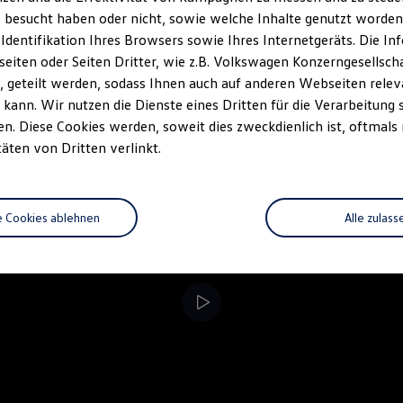
 besucht haben oder nicht, sowie welche Inhalte genutzt worden s
rzeugangebot
Servicetermin buchen
rdern
 Identifikation Ihres Browsers sowie Ihres Internetgeräts. Die 
iten oder Seiten Dritter, wie z.B. Volkswagen Konzerngesellsch
 geteilt werden, sodass Ihnen auch auf anderen Webseiten rel
kann. Wir nutzen die Dienste eines Dritten für die Verarbeitung 
. Diese Cookies werden, soweit dies zweckdienlich ist, oftmals
täten von Dritten verlinkt.
e Cookies ablehnen
Alle zulass