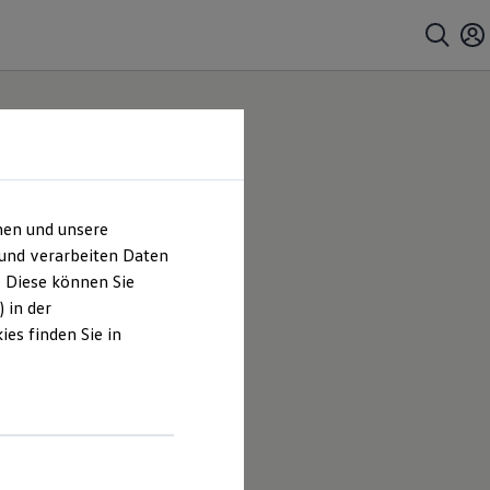
hen und unsere
 und verarbeiten Daten
. Diese können Sie
 in der
es finden Sie in