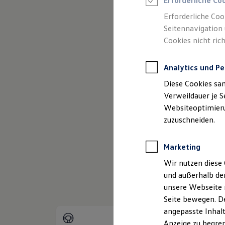
Erforderliche Co
Reifenpakete
Leasing
Erforderliche Coo
Leasing-Angebote
Seitennavigation 
Gebrauchtwagen Leasing
Cookies nicht rich
Junge Gebrauchtwagen-Leasing
Elektroauto Leasing
Kleinwagen-Leasing
Analytics und Pe
Leasing ohne Anzahlung
Finanzierung
Diese Cookies sa
Autokredit mit Schlussrate
Versicherungen und Garantien
Verweildauer je S
Kfz-Versicherung
Websiteoptimierun
(
Impressum & Rechtliches
)
Restschuldversicherungen
zuzuschneiden.
Garantien
Wartungsverträge
Geschäftskunden
Marketing
Professional Class bei Volkswagen
Großkunden
Wir nutzen diese 
Behörden
und außerhalb de
Direktkunden
Sonderfahrzeuge
unsere Webseite n
Anpfiff zum Gewinn
Seite bewegen. De
Elektromobilität
angepasste Inhalt
Elektroautos
ID. Tutorials
Anzeige zu begren