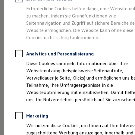
Reifenpakete
Leasing
Erforderliche Cookies helfen dabei, eine Website nu
Leasing-Angebote
zu machen, indem sie Grundfunktionen wie
So geht neu.
Gebrauchtwagen Leasing
Seitennavigation und Zugriff auf sichere Bereiche de
Junge Gebrauchtwagen-Leasing
Elektroauto Leasing
Website ermöglichen. Die Website kann ohne diese
Entdecken Sie jetzt
Kleinwagen-Leasing
Cookies nicht richtig funktionieren.
Leasing ohne Anzahlung
den neuen ID.3 Neo!
Finanzierung
Autokredit mit Schlussrate
Analytics und Personalisierung
Versicherungen und Garantien
Kfz-Versicherung
Diese Cookies sammeln Informationen über Ihre
Restschuldversicherungen
Websitenutzung (beispielsweise Seitenaufrufe,
Garantien
Verweildauer je Seite, Klicks) und ermöglichen uns b
Wartungsverträge
Geschäftskunden
Teilnahme, Ihre Umfrageergebnisse in die
Professional Class bei Volkswagen
Websiteoptimierung mit einzubeziehen. Damit helfe
Großkunden
uns, Ihr Nutzererlebnis persönlich auf Sie zuzuschne
Behörden
Direktkunden
Sonderfahrzeuge
Marketing
Anpfiff zum Gewinn
Elektromobilität
Wir nutzen diese Cookies, um Ihnen auf Ihre Intere
Elektroautos
zugeschnittene Werbung anzuzeigen, innerhalb und
ID. Tutorials