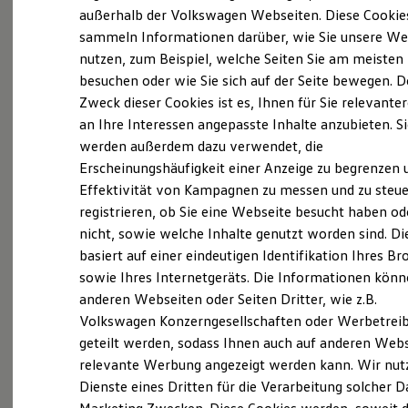
Elektrofahrzeugkonzepte
außerhalb der Volkswagen Webseiten. Diese Cookie
ID. EVERY1
(
Impressum & Rechtliches
)
sammeln Informationen darüber, wie Sie unsere We
Reichweite
nutzen, zum Beispiel, welche Seiten Sie am meisten
Reichweite der ID. Modelle
Reichweite im Winter
besuchen oder wie Sie sich auf der Seite bewegen. D
Rekuperation
Zweck dieser Cookies ist es, Ihnen für Sie relevante
Laden
an Ihre Interessen angepasste Inhalte anzubieten. S
Laden unterwegs
Laden Zuhause
werden außerdem dazu verwendet, die
Probefahrt vereinbaren
Ladestationen finden
Erscheinungshäufigkeit einer Anzeige zu begrenzen 
Ladezeitensimulator
Effektivität von Kampagnen zu messen und zu steue
Batterie
Sicherheit
registrieren, ob Sie eine Webseite besucht haben od
Garantie und Lebensdauer
nicht, sowie welche Inhalte genutzt worden sind. Di
Nachhaltigkeit
Fahrzeugangebot anfordern
basiert auf einer eindeutigen Identifikation Ihres B
Technologie
Kosten und Kauf
sowie Ihres Internetgeräts. Die Informationen kön
Verbrauchskosten
anderen Webseiten oder Seiten Dritter, wie z.B.
Kaufoptionen
Volkswagen Konzerngesellschaften oder Werbetrei
E-Auto-Förderung
Software und Konnektivität
geteilt werden, sodass Ihnen auch auf anderen Web
Servicetermin buchen
Die ID. Software 6
relevante Werbung angezeigt werden kann. Wir nut
ID. Software Versionen und Updates
Dienste eines Dritten für die Verarbeitung solcher D
Digitale Extras
Schnittstellen zu Ihrem ID.