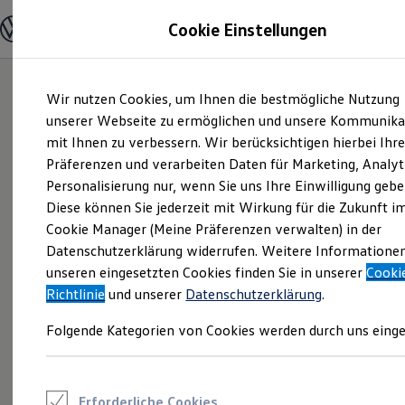
Modelle und Konfigurator
Cookie Einstellungen
Konfigurator
Modelle vergleichen
Konfiguration laden
Zum
Zum
Autosuche
Wir nutzen Cookies, um Ihnen die bestmögliche Nutzung
Hauptinhalt
Footer
Elektroautos
springen
springen
unserer Webseite zu ermöglichen und unsere Kommunika
ENERGY Sondermodelle
Nutzfahrzeuge
mit Ihnen zu verbessern. Wir berücksichtigen hierbei Ihr
SUV und CUV
Präferenzen und verarbeiten Daten für Marketing, Analyt
Familienautos
Personalisierung nur, wenn Sie uns Ihre Einwilligung gebe
Kombis
Kompaktwagen
Diese können Sie jederzeit mit Wirkung für die Zukunft i
Sportwagen
Cookie Manager (Meine Präferenzen verwalten) in der
Schnell verfügbare Fahrzeuge
Angebote und Produkte
Datenschutzerklärung widerrufen. Weitere Informatione
Aktuelle Angebote
unseren eingesetzten Cookies finden Sie in unserer
Cooki
E-Auto-Förderung
Richtlinie
und unserer
Datenschutzerklärung
.
Volkswagen Marktplatz
Die ENERGY Sondermodelle
Folgende Kategorien von Cookies werden durch uns einge
Junge Gebrauchtwagen und Gebrauchtwagen
Volkswagen Zertifizierte Gebrauchtwagen
Elektromobilität bei Gebrauchtwagen
Zubehör- und Serviceangebote
Saisonangebote
Erforderliche Cookies