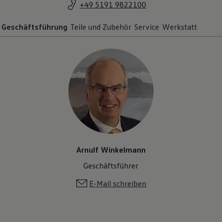
+49 5191 9822100
Magazin
Lifestyle
Transport
Geschäftsführung
Teile und Zubehör
Service
Werkstatt
Familie
Elektromobilität
Volkswagen R
Pannen- und Unfallhilfe
Volkswagen Kundenbetreuung
Arnulf Winkelmann
Geschäftsführer
E-Mail schreiben