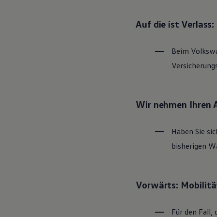
Magazin
Lifestyle
Auf die ist Verlass
Transport
Familie
Elektromobilität
Beim
Volksw
Volkswagen R
Pannen- und Unfallhilfe
Versicherung
Volkswagen Kundenbetreuung
Wir nehmen Ihren 
Haben Sie sic
bisherigen Wa
Vorwärts: Mobilitä
Für den Fall, 