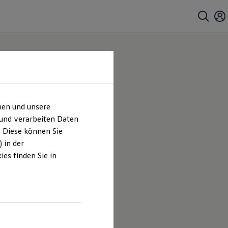
hen und unsere
 und verarbeiten Daten
. Diese können Sie
 in der
es finden Sie in