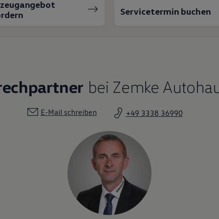
rzeugangebot
Servicetermin buchen
rdern
rechpartner
bei Zemke Autoha
E-Mail schreiben
+49 3338 36990