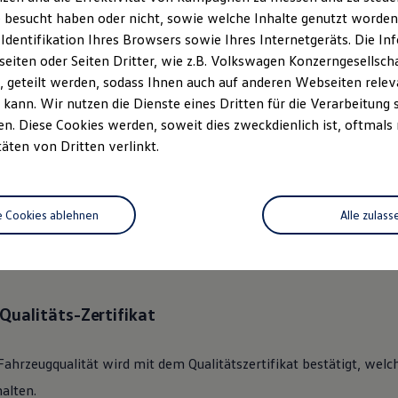
 besucht haben oder nicht, sowie welche Inhalte genutzt worden s
 Identifikation Ihres Browsers sowie Ihres Internetgeräts. Die 
ständlich.
Das
Gebrauchtwage
iten oder Seiten Dritter, wie z.B. Volkswagen Konzerngesellsch
rechen.
 geteilt werden, sodass Ihnen auch auf anderen Webseiten rel
kann. Wir nutzen die Dienste eines Dritten für die Verarbeitung 
. Diese Cookies werden, soweit dies zweckdienlich ist, oftmals
 360°
Gebrauchtwagen
-Check
täten von Dritten verlinkt.
lkswagen
Zertifizierter
Gebrauchtwagen
an unsere Kunden überge
e Cookies ablehnen
Alle zulass
des Fahrzeugs mit dem gründlichen 360°
Gebrauchtwagen
-Check.
nik, Optik, Wartung und Garantie umfassend beleuchtet.
Qualitäts-Zertifikat
Fahrzeugqualität wird mit dem Qualitätszertifikat bestätigt, welc
alten.