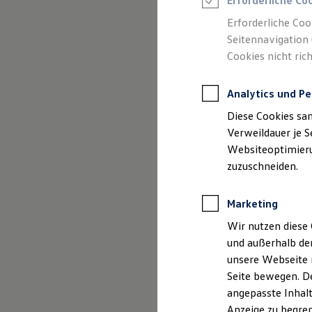
Gebrauchtwage
Erforderliche Co
Reifenpakete
Leasing
Erforderliche Coo
Leasing-Angebote
Seitennavigation 
Gebrauchtwagen Leasing
Cookies nicht rich
Junge Gebrauchtwagen-Leasing
Elektroauto Leasing
Kleinwagen-Leasing
Analytics und Pe
Leasing ohne Anzahlung
Finanzierung
Diese Cookies sa
Autokredit mit Schlussrate
Versicherungen und Garantien
Verweildauer je S
Kfz-Versicherung
Websiteoptimierun
Restschuldversicherungen
zuzuschneiden.
Garantien
(
Impressum & Rechtliches
)
Wartungsverträge
Geschäftskunden
Marketing
Professional Class bei Volkswagen
Großkunden
Wir nutzen diese 
Behörden
und außerhalb de
Direktkunden
Sonderfahrzeuge
unsere Webseite n
Anpfiff zum Gewinn
Seite bewegen. De
Elektromobilität
angepasste Inhalt
Elektroautos
ID. Tutorials
Anzeige zu begren