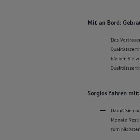
Hybridautos
Marke und Erlebnis
Volkswagen R und R Experience
R-Modelle
Mit an Bord: Gebr
R Experience
Driving Experience
Volkswagen entdecken
Das Vertrauen
Werkbesichtigung
Factory visit
Qualitätszert
Lifestyle Shop
bleiben Sie v
T-Roc Kollektion
Golf Kollektion
Qualitätszert
ID. Kollektion
Volkswagen Kollektion
R-Kollektion
GTI Kollektion
Sorglos fahren mit
Fußball Drop
we drive football
#wedriveproud
Damit Sie nac
Besitzer und Service
myVolkswagen
Monate Restla
Software Updates
Service und Ersatzteile
zum nächsten 
Inspektion und HU/AU
Reparaturen und Checks