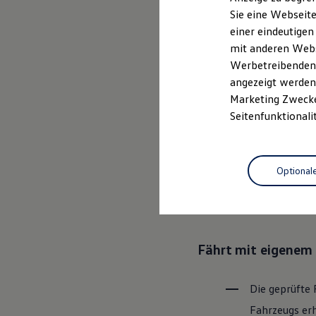
Elektrofahrzeugkonzepte
Sie eine Webseite
ID. EVERY1
einer eindeutigen
Reichweite
Ganz selbstver
Reichweite der ID. Modelle
mit anderen Webse
Reichweite im Winter
Leistungsversp
Werbetreibenden,
Rekuperation
angezeigt werden 
Laden
Laden unterwegs
Marketing Zwecken
Laden Zuhause
Rundum sicher: der
Seitenfunktionali
Ladestationen finden
Ladezeitensimulator
Batterie
Bevor ein
Vo
Sicherheit
Optional
den Zustand 
Garantie und Lebensdauer
Nachhaltigkeit
Bereiche Tech
Technologie
Kosten und Kauf
Verbrauchskosten
Kaufoptionen
Fährt mit eigenem 
E-Auto-Förderung
Software und Konnektivität
Die ID. Software 6
ID. Software Versionen und Updates
Die geprüfte 
Digitale Extras
Fahrzeugs erh
Schnittstellen zu Ihrem ID.