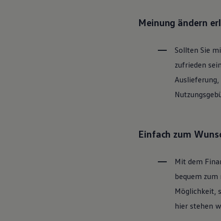
Motorenöl und Flüssigkeiten
Räder und Reifen
Meinung ändern er
Pannen- und Unfallhilfe
Economy Service
Volkswagen Teile
Sollten Sie m
Zubehör
Modellspezifisches Zubehör
zufrieden sei
Schutz und Pflege
Transport
Auslieferung,
Entertainment und Elektronik
Nutzungsgebüh
Individualisieren
Wallbox und Ladekabel
Digitale Extras
Dienste für Ihr Modell finden
Volkswagen Apps, Login und Shop
Einfach zum Wunsc
Handy und Fahrzeug verbinden
Updates für Software, Karten und Radio
Über Ihr Auto
Mit dem Fina
Vorgängermodelle
Kundeninformationen
bequem zum ne
Volkswagen Kundenbetreuung
Möglichkeit, 
Warn- und Kontrollleuchten
Assistenzsysteme
hier stehen w
Digitale Betriebsanleitung
Live Beratung