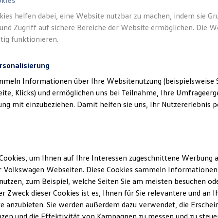
n.
okies
kies helfen dabei, eine Website nutzbar zu machen, indem sie G
und Zugriff auf sichere Bereiche der Website ermöglichen. Die W
tig funktionieren.
rsonalisierung
mmeln Informationen über Ihre Websitenutzung (beispielsweise S
eite, Klicks) und ermöglichen uns bei Teilnahme, Ihre Umfrageerge
g mit einzubeziehen. Damit helfen sie uns, Ihr Nutzererlebnis pe
Cookies, um Ihnen auf Ihre Interessen zugeschnittene Werbung a
r Volkswagen Webseiten. Diese Cookies sammeln Informationen 
utzen, zum Beispiel, welche Seiten Sie am meisten besuchen oder
r Zweck dieser Cookies ist es, Ihnen für Sie relevantere und an I
e anzubieten. Sie werden außerdem dazu verwendet, die Erschein
zen und die Effektivität von Kampagnen zu messen und zu steuern