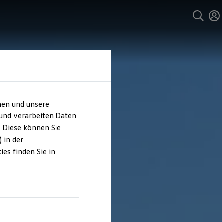
hen und unsere
 und verarbeiten Daten
. Diese können Sie
 in der
es finden Sie in