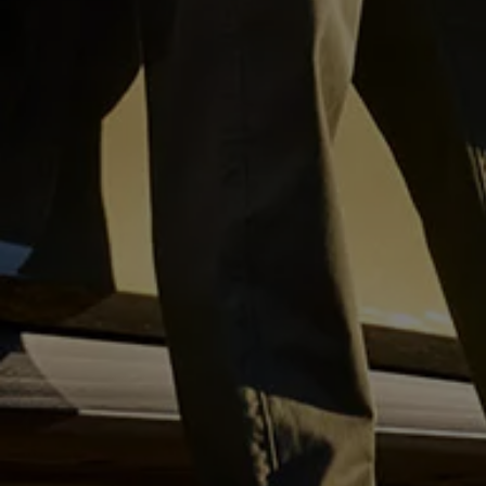
Magazin
Lifestyle
Transport
Familie
Elektromobilität
Volkswagen R
Pannen- und Unfallhilfe
Volkswagen Kundenbetreuung