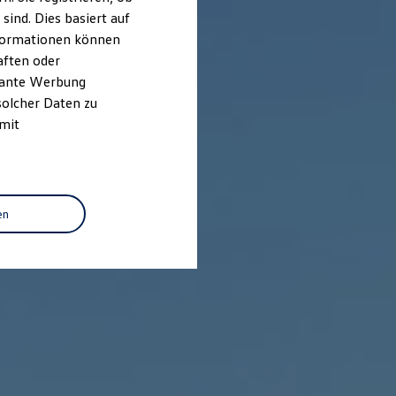
ind. Dies basiert auf
Informationen können
aften oder
evante Werbung
solcher Daten zu
 mit
en