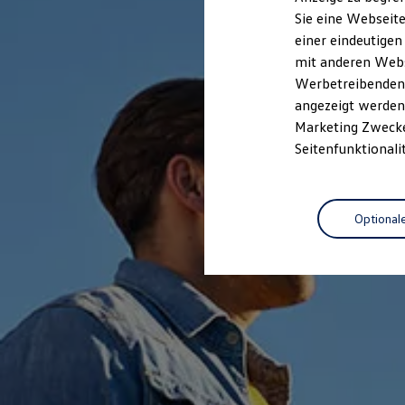
Elektrofahrzeugkonzepte
Sie eine Webseite
ID. EVERY1
einer eindeutigen
Reichweite
Reichweite der ID. Modelle
mit anderen Webse
Reichweite im Winter
Werbetreibenden,
Rekuperation
angezeigt werden 
Laden
Laden unterwegs
Marketing Zwecken
Laden Zuhause
Seitenfunktionali
Ladestationen finden
Ladezeitensimulator
Batterie
Sicherheit
Optional
Garantie und Lebensdauer
Nachhaltigkeit
Technologie
Kosten und Kauf
Verbrauchskosten
Kaufoptionen
E-Auto-Förderung
Software und Konnektivität
Die ID. Software 6
ID. Software Versionen und Updates
Digitale Extras
Schnittstellen zu Ihrem ID.