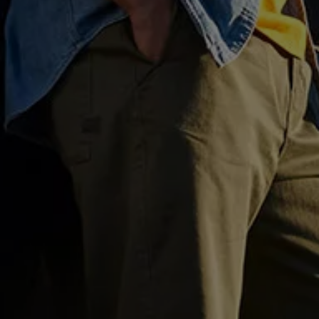
Motorenöl und Flüssigkeiten
Räder und Reifen
Pannen- und Unfallhilfe
Economy Service
Volkswagen Teile
Zubehör
Modellspezifisches Zubehör
Schutz und Pflege
Transport
Entertainment und Elektronik
Individualisieren
Wallbox und Ladekabel
Digitale Extras
Dienste für Ihr Modell finden
Volkswagen Apps, Login und Shop
Handy und Fahrzeug verbinden
Updates für Software, Karten und Radio
Über Ihr Auto
Vorgängermodelle
Kundeninformationen
Volkswagen Kundenbetreuung
Warn- und Kontrollleuchten
Assistenzsysteme
Digitale Betriebsanleitung
Live Beratung