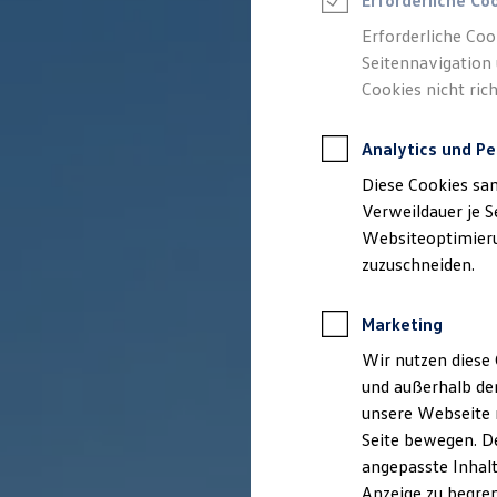
Erforderliche Co
Reifenpakete
Leasing
Erforderliche Coo
Leasing-Angebote
Seitennavigation 
Gebrauchtwagen Leasing
Cookies nicht rich
Junge Gebrauchtwagen-Leasing
Elektroauto Leasing
Kleinwagen-Leasing
Analytics und Pe
Leasing ohne Anzahlung
Finanzierung
Diese Cookies sa
Autokredit mit Schlussrate
Versicherungen und Garantien
Verweildauer je S
Kfz-Versicherung
Websiteoptimierun
Restschuldversicherungen
zuzuschneiden.
Garantien
Wartungsverträge
Geschäftskunden
Marketing
Professional Class bei Volkswagen
Großkunden
Wir nutzen diese 
Behörden
und außerhalb de
Direktkunden
Sonderfahrzeuge
unsere Webseite n
Anpfiff zum Gewinn
Seite bewegen. De
Elektromobilität
angepasste Inhalt
Elektroautos
ID. Tutorials
Anzeige zu begren