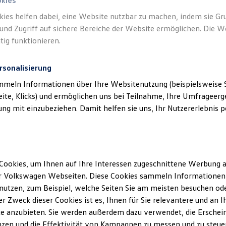
okies
kies helfen dabei, eine Website nutzbar zu machen, indem sie G
und Zugriff auf sichere Bereiche der Website ermöglichen. Die W
tig funktionieren.
rsonalisierung
mmeln Informationen über Ihre Websitenutzung (beispielsweise S
eite, Klicks) und ermöglichen uns bei Teilnahme, Ihre Umfrageerge
g mit einzubeziehen. Damit helfen sie uns, Ihr Nutzererlebnis pe
Cookies, um Ihnen auf Ihre Interessen zugeschnittene Werbung a
r Volkswagen Webseiten. Diese Cookies sammeln Informationen 
utzen, zum Beispiel, welche Seiten Sie am meisten besuchen oder
r Zweck dieser Cookies ist es, Ihnen für Sie relevantere und an I
e anzubieten. Sie werden außerdem dazu verwendet, die Erschein
zen und die Effektivität von Kampagnen zu messen und zu steuern