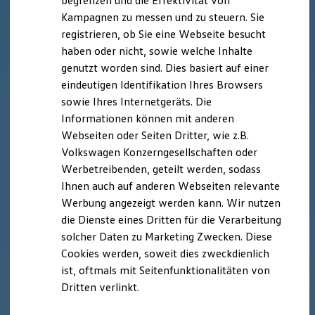
begrenzen und die Effektivität von
Nachhaltigkeit
Kampagnen zu messen und zu steuern. Sie
Technologie
registrieren, ob Sie eine Webseite besucht
Kosten und Kauf
Verbrauchskosten
haben oder nicht, sowie welche Inhalte
Kaufoptionen
genutzt worden sind. Dies basiert auf einer
E-Auto-Förderung
eindeutigen Identifikation Ihres Browsers
Software und Konnektivität
Die ID. Software 6
sowie Ihres Internetgeräts. Die
ID. Software Versionen und Updates
Informationen können mit anderen
Digitale Extras
Webseiten oder Seiten Dritter, wie z.B.
Schnittstellen zu Ihrem ID.
Hybridautos
Volkswagen Konzerngesellschaften oder
Marke und Erlebnis
Werbetreibenden, geteilt werden, sodass
Volkswagen R und R Experience
Ihnen auch auf anderen Webseiten relevante
R-Modelle
R Experience
Werbung angezeigt werden kann. Wir nutzen
Driving Experience
die Dienste eines Dritten für die Verarbeitung
Volkswagen entdecken
solcher Daten zu Marketing Zwecken. Diese
Werkbesichtigung
Factory visit
Cookies werden, soweit dies zweckdienlich
Lifestyle Shop
ist, oftmals mit Seitenfunktionalitäten von
T-Roc Kollektion
Dritten verlinkt.
Golf Kollektion
ID. Kollektion
Volkswagen Kollektion