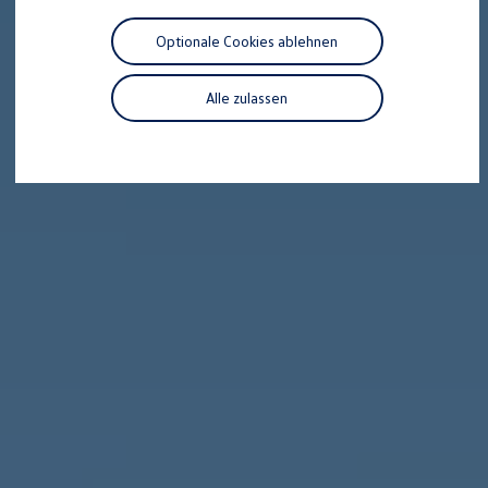
R-Kollektion
GTI Kollektion
Optionale Cookies ablehnen
Fußball Drop
we drive football
#wedriveproud
Alle zulassen
Besitzer und Service
myVolkswagen
Software Updates
Service und Ersatzteile
Inspektion und HU/AU
Reparaturen und Checks
Motorenöl und Flüssigkeiten
Räder und Reifen
Pannen- und Unfallhilfe
Economy Service
Volkswagen Teile
Zubehör
Modellspezifisches Zubehör
Schutz und Pflege
Transport
Entertainment und Elektronik
Individualisieren
Wallbox und Ladekabel
Digitale Extras
Dienste für Ihr Modell finden