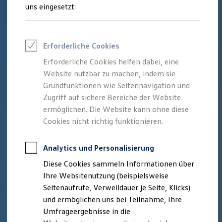
Reifenpakete
uns eingesetzt:
Leasing
Leasing-Angebote
Gebrauchtwagen Leasing
Junge Gebrauchtwagen-Leasing
Erforderliche Cookies
Elektroauto Leasing
Kleinwagen-Leasing
Erforderliche Cookies helfen dabei, eine
Leasing ohne Anzahlung
Website nutzbar zu machen, indem sie
Finanzierung
Autokredit mit Schlussrate
Grundfunktionen wie Seitennavigation und
Versicherungen und Garantien
Zugriff auf sichere Bereiche der Website
Kfz-Versicherung
ermöglichen. Die Website kann ohne diese
Restschuldversicherungen
Garantien
Cookies nicht richtig funktionieren.
Wartungsverträge
Geschäftskunden
Professional Class bei Volkswagen
Analytics und Personalisierung
Großkunden
Diese Cookies sammeln Informationen über
Behörden
Direktkunden
Ihre Websitenutzung (beispielsweise
Sonderfahrzeuge
Seitenaufrufe, Verweildauer je Seite, Klicks)
Anpfiff zum Gewinn
und ermöglichen uns bei Teilnahme, Ihre
Elektromobilität
Elektroautos
Umfrageergebnisse in die
ID. Tutorials