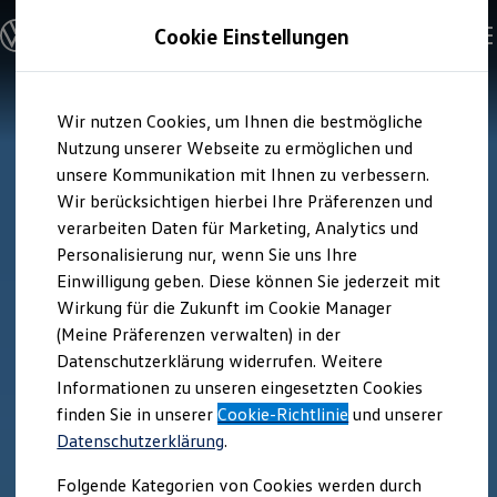
Modelle und Konfigurator
Cookie Einstellungen
Konfigurator
Modelle vergleichen
Konfiguration laden
Zum
Zum
Autosuche
Wir nutzen Cookies, um Ihnen die bestmögliche
Hauptinhalt
Footer
Elektroautos
springen
springen
Nutzung unserer Webseite zu ermöglichen und
ENERGY Sondermodelle
Nutzfahrzeuge
unsere Kommunikation mit Ihnen zu verbessern.
SUV und CUV
Wir berücksichtigen hierbei Ihre Präferenzen und
Familienautos
verarbeiten Daten für Marketing, Analytics und
Kombis
Kompaktwagen
Personalisierung nur, wenn Sie uns Ihre
Sportwagen
Einwilligung geben. Diese können Sie jederzeit mit
Schnell verfügbare Fahrzeuge
Angebote und Produkte
Wirkung für die Zukunft im Cookie Manager
Aktuelle Angebote
(Meine Präferenzen verwalten) in der
E-Auto-Förderung
Datenschutzerklärung widerrufen. Weitere
Volkswagen Marktplatz
Informationen zu unseren eingesetzten Cookies
Die ENERGY Sondermodelle
Junge Gebrauchtwagen und Gebrauchtwagen
finden Sie in unserer
Cookie-Richtlinie
und unserer
Volkswagen Zertifizierte Gebrauchtwagen
Datenschutzerklärung
.
Elektromobilität bei Gebrauchtwagen
Zubehör- und Serviceangebote
Folgende Kategorien von Cookies werden durch
Saisonangebote