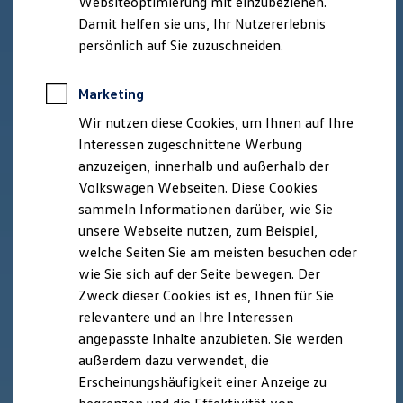
Websiteoptimierung mit einzubeziehen.
Der neue ID. Polo
Damit helfen sie uns, Ihr Nutzererlebnis
Der neue ID.3 Neo
Der ID.4
persönlich auf Sie zuzuschneiden.
Der ID.4 GTX
Der ID.5 GTX
Der ID.7
Marketing
Der ID.7 GTX
Wir nutzen diese Cookies, um Ihnen auf Ihre
Der ID.7 Tourer
Der ID.7 GTX Tourer
Interessen zugeschnittene Werbung
Der ID. Buzz
anzuzeigen, innerhalb und außerhalb der
Der neue ID. Cross
Volkswagen Webseiten. Diese Cookies
Elektrofahrzeugkonzepte
ID. EVERY1
sammeln Informationen darüber, wie Sie
Reichweite
unsere Webseite nutzen, zum Beispiel,
Reichweite der ID. Modelle
welche Seiten Sie am meisten besuchen oder
Reichweite im Winter
Rekuperation
wie Sie sich auf der Seite bewegen. Der
Laden
Zweck dieser Cookies ist es, Ihnen für Sie
Laden unterwegs
relevantere und an Ihre Interessen
Laden Zuhause
Ladestationen finden
angepasste Inhalte anzubieten. Sie werden
Ladezeitensimulator
außerdem dazu verwendet, die
Batterie
Erscheinungshäufigkeit einer Anzeige zu
Sicherheit
Garantie und Lebensdauer