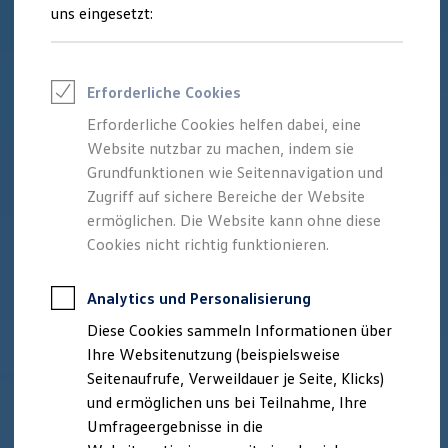
Reifenpakete
uns eingesetzt:
Leasing
Leasing-Angebote
Gebrauchtwagen Leasing
Junge Gebrauchtwagen-Leasing
Erforderliche Cookies
Elektroauto Leasing
Kleinwagen-Leasing
Erforderliche Cookies helfen dabei, eine
Leasing ohne Anzahlung
Website nutzbar zu machen, indem sie
Finanzierung
Autokredit mit Schlussrate
Grundfunktionen wie Seitennavigation und
Versicherungen und Garantien
Zugriff auf sichere Bereiche der Website
Kfz-Versicherung
ermöglichen. Die Website kann ohne diese
Restschuldversicherungen
Garantien
Cookies nicht richtig funktionieren.
Wartungsverträge
Geschäftskunden
Professional Class bei Volkswagen
Analytics und Personalisierung
Großkunden
Diese Cookies sammeln Informationen über
Behörden
Direktkunden
Ihre Websitenutzung (beispielsweise
Sonderfahrzeuge
Seitenaufrufe, Verweildauer je Seite, Klicks)
Anpfiff zum Gewinn
und ermöglichen uns bei Teilnahme, Ihre
Elektromobilität
Elektroautos
Umfrageergebnisse in die
ID. Tutorials