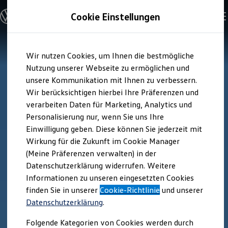
Modelle und Konfigurator
Cookie Einstellungen
Konfigurator
Modelle vergleichen
Konfiguration laden
Zum
Zum
Autosuche
Wir nutzen Cookies, um Ihnen die bestmögliche
Hauptinhalt
Footer
Elektroautos
springen
springen
Nutzung unserer Webseite zu ermöglichen und
ENERGY Sondermodelle
Nutzfahrzeuge
unsere Kommunikation mit Ihnen zu verbessern.
SUV und CUV
Wir berücksichtigen hierbei Ihre Präferenzen und
Familienautos
verarbeiten Daten für Marketing, Analytics und
Kombis
Kompaktwagen
Personalisierung nur, wenn Sie uns Ihre
Sportwagen
Einwilligung geben. Diese können Sie jederzeit mit
Schnell verfügbare Fahrzeuge
Angebote und Produkte
Wirkung für die Zukunft im Cookie Manager
Aktuelle Angebote
(Meine Präferenzen verwalten) in der
E-Auto-Förderung
Datenschutzerklärung widerrufen. Weitere
Volkswagen Marktplatz
Informationen zu unseren eingesetzten Cookies
Die ENERGY Sondermodelle
Junge Gebrauchtwagen und Gebrauchtwagen
finden Sie in unserer
Cookie-Richtlinie
und unserer
Volkswagen Zertifizierte Gebrauchtwagen
Datenschutzerklärung
.
Elektromobilität bei Gebrauchtwagen
Zubehör- und Serviceangebote
Folgende Kategorien von Cookies werden durch
Saisonangebote