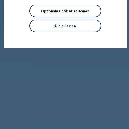
Motorenöl und Flüssigkeiten
Räder und Reifen
Optionale Cookies ablehnen
Pannen- und Unfallhilfe
Economy Service
Volkswagen Teile
Alle zulassen
Zubehör
Modellspezifisches Zubehör
Schutz und Pflege
Transport
Entertainment und Elektronik
Individualisieren
Wallbox und Ladekabel
Digitale Extras
Dienste für Ihr Modell finden
Volkswagen Apps, Login und Shop
Handy und Fahrzeug verbinden
Updates für Software, Karten und Radio
Über Ihr Auto
Vorgängermodelle
Kundeninformationen
Volkswagen Kundenbetreuung
Warn- und Kontrollleuchten
Assistenzsysteme
Digitale Betriebsanleitung
Live Beratung