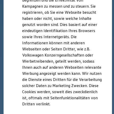
begrenzen und die Effektivität von
Hybridautos
Kampagnen zu messen und zu steuern. Sie
Marke und Erlebnis
registrieren, ob Sie eine Webseite besucht
Volkswagen R und R Experience
R-Modelle
haben oder nicht, sowie welche Inhalte
R Experience
genutzt worden sind. Dies basiert auf einer
Driving Experience
eindeutigen Identifikation Ihres Browsers
Volkswagen entdecken
Werkbesichtigung
sowie Ihres Internetgeräts. Die
Factory visit
Informationen können mit anderen
Lifestyle Shop
Webseiten oder Seiten Dritter, wie z.B.
T-Roc Kollektion
Golf Kollektion
Volkswagen Konzerngesellschaften oder
ID. Kollektion
Werbetreibenden, geteilt werden, sodass
Volkswagen Kollektion
Ihnen auch auf anderen Webseiten relevante
R-Kollektion
GTI Kollektion
Werbung angezeigt werden kann. Wir nutzen
Fußball Drop
die Dienste eines Dritten für die Verarbeitung
we drive football
solcher Daten zu Marketing Zwecken. Diese
#wedriveproud
Besitzer und Service
Cookies werden, soweit dies zweckdienlich
myVolkswagen
ist, oftmals mit Seitenfunktionalitäten von
Software Updates
Dritten verlinkt.
Service und Ersatzteile
Inspektion und HU/AU
Reparaturen und Checks