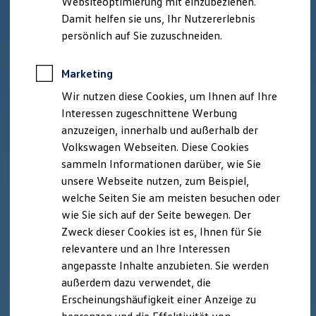
Websiteoptimierung mit einzubeziehen.
Elektrofahrzeugkonzepte
Damit helfen sie uns, Ihr Nutzererlebnis
ID. EVERY1
Reichweite
persönlich auf Sie zuzuschneiden.
Reichweite der ID. Modelle
Reichweite im Winter
Rekuperation
Marketing
Laden
Wir nutzen diese Cookies, um Ihnen auf Ihre
Laden unterwegs
Laden Zuhause
Interessen zugeschnittene Werbung
Ladestationen finden
anzuzeigen, innerhalb und außerhalb der
Ladezeitensimulator
Volkswagen Webseiten. Diese Cookies
Batterie
Sicherheit
sammeln Informationen darüber, wie Sie
Garantie und Lebensdauer
unsere Webseite nutzen, zum Beispiel,
Nachhaltigkeit
welche Seiten Sie am meisten besuchen oder
Technologie
Kosten und Kauf
wie Sie sich auf der Seite bewegen. Der
Verbrauchskosten
Zweck dieser Cookies ist es, Ihnen für Sie
Kaufoptionen
relevantere und an Ihre Interessen
E-Auto-Förderung
Software und Konnektivität
angepasste Inhalte anzubieten. Sie werden
Die ID. Software 6
außerdem dazu verwendet, die
ID. Software Versionen und Updates
Erscheinungshäufigkeit einer Anzeige zu
Digitale Extras
Schnittstellen zu Ihrem ID.