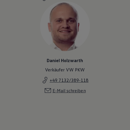
Magazin
Lifestyle
Transport
Familie
Elektromobilität
Volkswagen R
Pannen- und Unfallhilfe
Volkswagen Kundenbetreuung
Daniel Holzwarth
Verkäufer VW PKW
+49 7132/389-118
E-Mail schreiben