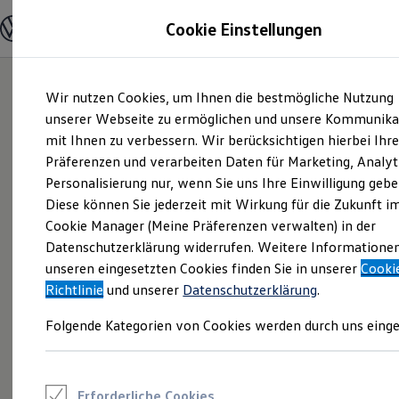
Modelle und Konfigurator
Cookie Einstellungen
Konfigurator
Modelle vergleichen
Konfiguration laden
Zum
Zum
Autosuche
Wir nutzen Cookies, um Ihnen die bestmögliche Nutzung
Hauptinhalt
Footer
Elektroautos
springen
springen
unserer Webseite zu ermöglichen und unsere Kommunika
ENERGY Sondermodelle
Nutzfahrzeuge
mit Ihnen zu verbessern. Wir berücksichtigen hierbei Ihr
SUV und CUV
Präferenzen und verarbeiten Daten für Marketing, Analyt
Familienautos
Personalisierung nur, wenn Sie uns Ihre Einwilligung gebe
Kombis
Kompaktwagen
Diese können Sie jederzeit mit Wirkung für die Zukunft i
Sportwagen
Cookie Manager (Meine Präferenzen verwalten) in der
Schnell verfügbare Fahrzeuge
Angebote und Produkte
Datenschutzerklärung widerrufen. Weitere Informatione
Aktuelle Angebote
unseren eingesetzten Cookies finden Sie in unserer
Cooki
E-Auto-Förderung
Richtlinie
und unserer
Datenschutzerklärung
.
Volkswagen Marktplatz
Die ENERGY Sondermodelle
Folgende Kategorien von Cookies werden durch uns einge
Junge Gebrauchtwagen und Gebrauchtwagen
Volkswagen Zertifizierte Gebrauchtwagen
Elektromobilität bei Gebrauchtwagen
Zubehör- und Serviceangebote
Saisonangebote
Erforderliche Cookies