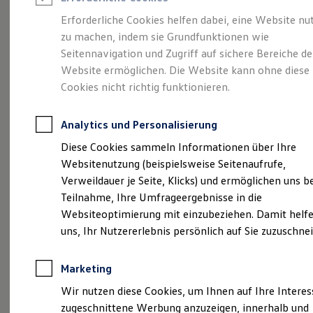
Reifenpakete
Leasing
Erforderliche Cookies helfen dabei, eine Website nu
Leasing-Angebote
zu machen, indem sie Grundfunktionen wie
So geht neu.
Gebrauchtwagen Leasing
Seitennavigation und Zugriff auf sichere Bereiche de
Junge Gebrauchtwagen-Leasing
Elektroauto Leasing
Website ermöglichen. Die Website kann ohne diese
Entdecken Sie jetzt
Kleinwagen-Leasing
Cookies nicht richtig funktionieren.
Leasing ohne Anzahlung
den neuen ID.3 Neo!
Finanzierung
Autokredit mit Schlussrate
Analytics und Personalisierung
Versicherungen und Garantien
Kfz-Versicherung
Diese Cookies sammeln Informationen über Ihre
Restschuldversicherungen
Websitenutzung (beispielsweise Seitenaufrufe,
Garantien
Verweildauer je Seite, Klicks) und ermöglichen uns b
Wartungsverträge
Geschäftskunden
Teilnahme, Ihre Umfrageergebnisse in die
Professional Class bei Volkswagen
Websiteoptimierung mit einzubeziehen. Damit helfe
Großkunden
uns, Ihr Nutzererlebnis persönlich auf Sie zuzuschne
Behörden
Direktkunden
Sonderfahrzeuge
Marketing
Anpfiff zum Gewinn
Elektromobilität
Wir nutzen diese Cookies, um Ihnen auf Ihre Intere
Elektroautos
zugeschnittene Werbung anzuzeigen, innerhalb und
ID. Tutorials