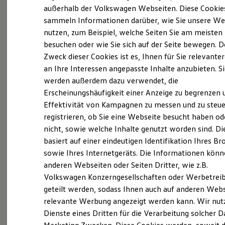
Elektrofahrzeugkonzepte
außerhalb der Volkswagen Webseiten. Diese Cookie
(
Impressum & Rechtliches
)
ID. EVERY1
sammeln Informationen darüber, wie Sie unsere We
Reichweite
nutzen, zum Beispiel, welche Seiten Sie am meisten
Reichweite der ID. Modelle
Reichweite im Winter
besuchen oder wie Sie sich auf der Seite bewegen. D
Rekuperation
Zweck dieser Cookies ist es, Ihnen für Sie relevante
Laden
an Ihre Interessen angepasste Inhalte anzubieten. S
Laden unterwegs
Probefahrt vereinbaren
Laden Zuhause
werden außerdem dazu verwendet, die
Ladestationen finden
Erscheinungshäufigkeit einer Anzeige zu begrenzen 
Ladezeitensimulator
Effektivität von Kampagnen zu messen und zu steue
Batterie
Sicherheit
registrieren, ob Sie eine Webseite besucht haben od
Garantie und Lebensdauer
nicht, sowie welche Inhalte genutzt worden sind. Di
Fahrzeugangebot anfordern
Nachhaltigkeit
basiert auf einer eindeutigen Identifikation Ihres B
Technologie
Kosten und Kauf
sowie Ihres Internetgeräts. Die Informationen kön
Verbrauchskosten
anderen Webseiten oder Seiten Dritter, wie z.B.
Kaufoptionen
Volkswagen Konzerngesellschaften oder Werbetrei
E-Auto-Förderung
Servicetermin buchen
Software und Konnektivität
geteilt werden, sodass Ihnen auch auf anderen Web
Die ID. Software 6
relevante Werbung angezeigt werden kann. Wir nut
ID. Software Versionen und Updates
Dienste eines Dritten für die Verarbeitung solcher D
Digitale Extras
Schnittstellen zu Ihrem ID.