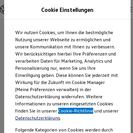
Modelle und Konfigurator
Cookie Einstellungen
Konfigurator
Modelle vergleichen
Konfiguration laden
Zum
Zum
Autosuche
Wir nutzen Cookies, um Ihnen die bestmögliche
Hauptinhalt
Footer
Elektroautos
springen
springen
Nutzung unserer Webseite zu ermöglichen und
ENERGY Sondermodelle
Nutzfahrzeuge
unsere Kommunikation mit Ihnen zu verbessern.
asw.AUTOMOBILE
SUV und CUV
Wir berücksichtigen hierbei Ihre Präferenzen und
Familienautos
verarbeiten Daten für Marketing, Analytics und
Kombis
GmbH & Co. KG |
Kompaktwagen
Personalisierung nur, wenn Sie uns Ihre
Sportwagen
Einwilligung geben. Diese können Sie jederzeit mit
Impressum &
Schnell verfügbare Fahrzeuge
Angebote und Produkte
Wirkung für die Zukunft im Cookie Manager
Aktuelle Angebote
(Meine Präferenzen verwalten) in der
Rechtliches
E-Auto-Förderung
Datenschutzerklärung widerrufen. Weitere
Volkswagen Marktplatz
Informationen zu unseren eingesetzten Cookies
Die ENERGY Sondermodelle
Junge Gebrauchtwagen und Gebrauchtwagen
Hier finden Sie Informationen über uns
finden Sie in unserer
Cookie-Richtlinie
und unserer
Volkswagen Zertifizierte Gebrauchtwagen
Datenschutzerklärung
.
(asw.AUTOMOBILE GmbH & Co. KG) als
Elektromobilität bei Gebrauchtwagen
Zubehör- und Serviceangebote
verantwortlichen Anbieter von Inhalten
Folgende Kategorien von Cookies werden durch
Saisonangebote