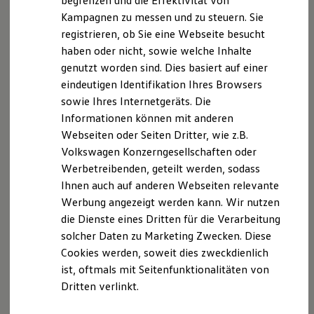
begrenzen und die Effektivität von
Versicherungsvermittlerregister (
Hybridautos
Kampagnen zu messen und zu steuern. Sie
https://www.vermittlerregister.info)Register-Nr
Marke und Erlebnis
. D-
registrieren, ob Sie eine Webseite besucht
Volkswagen R und R Experience
VJV4-3NQWF-71
R-Modelle
haben oder nicht, sowie welche Inhalte
R Experience
genutzt worden sind. Dies basiert auf einer
Hinweis gemäß § 36
Driving Experience
eindeutigen Identifikation Ihres Browsers
Volkswagen entdecken
Verbraucherstreitbeilegungsgesetz (VSBG)
Werkbesichtigung
sowie Ihres Internetgeräts. Die
Wir werden nicht an einem Streitbeilegungsverfahren
Factory visit
Informationen können mit anderen
vor einer Verbraucherschlichtungsstelle im Sinne des
Lifestyle Shop
Webseiten oder Seiten Dritter, wie z.B.
T-Roc Kollektion
VSBG teilnehmen und sind hierzu auch nicht
Golf Kollektion
Volkswagen Konzerngesellschaften oder
verpflichtet.
ID. Kollektion
Werbetreibenden, geteilt werden, sodass
Volkswagen Kollektion
Ihnen auch auf anderen Webseiten relevante
R-Kollektion
GTI Kollektion
Werbung angezeigt werden kann. Wir nutzen
Datenschutzerklärung
Fußball Drop
die Dienste eines Dritten für die Verarbeitung
we drive football
solcher Daten zu Marketing Zwecken. Diese
#wedriveproud
A. Verantwortlicher
Besitzer und Service
Cookies werden, soweit dies zweckdienlich
myVolkswagen
ist, oftmals mit Seitenfunktionalitäten von
Software Updates
Wir freuen uns, dass Sie unsere Webseite der
Dritten verlinkt.
Service und Ersatzteile
asw.AUTOMOBILE GmbH & Co. KG
, Heilbronner
Inspektion und HU/AU
Straße 69, 74172 Neckarsulm, E-Mail:
Reparaturen und Checks