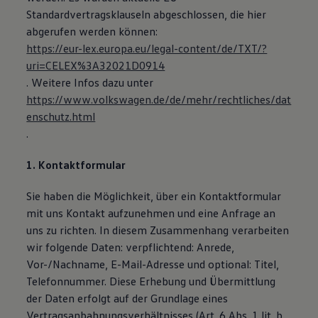
Magazin
Standardvertragsklauseln abgeschlossen, die hier
Lifestyle
abgerufen werden können:
Transport
https://eur-lex.europa.eu/legal-content/de/TXT/?
Familie
Elektromobilität
uri=CELEX%3A32021D0914
Volkswagen R
. Weitere Infos dazu unter
Pannen- und Unfallhilfe
https://www.volkswagen.de/de/mehr/rechtliches/dat
Volkswagen Kundenbetreuung
enschutz.html
.
1. Kontaktformular
Sie haben die Möglichkeit, über ein Kontaktformular
mit uns Kontakt aufzunehmen und eine Anfrage an
uns zu richten. In diesem Zusammenhang verarbeiten
wir folgende Daten: verpflichtend: Anrede,
Vor-/Nachname, E-Mail-Adresse und optional: Titel,
Telefonnummer. Diese Erhebung und Übermittlung
der Daten erfolgt auf der Grundlage eines
Vertragsanbahnungsverhältnisses (Art. 6 Abs. 1 lit. b