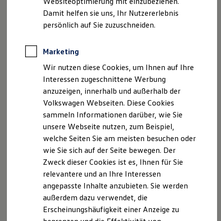
Websiteoptimierung mit einzubeziehen.
Elektrofahrzeugkonzepte
Fax: 07132 389-189
Damit helfen sie uns, Ihr Nutzererlebnis
ID. EVERY1
E-Mail:
info@asw-automobile.de
Reichweite
persönlich auf Sie zuzuschneiden.
Reichweite der ID. Modelle
Reichweite im Winter
Registergericht: Amtsgericht Stuttgart
Rekuperation
Marketing
Registernummer: HRA 103987
Laden
Wir nutzen diese Cookies, um Ihnen auf Ihre
Laden unterwegs
Persönlich haftende Gesellschafterin der
Laden Zuhause
Interessen zugeschnittene Werbung
Ladestationen finden
asw.AUTOMOBILE GmbH & Co. KG:
anzuzeigen, innerhalb und außerhalb der
Ladezeitensimulator
Volkswagen Webseiten. Diese Cookies
Batterie
ASW Verwaltungs-GmbH
Sicherheit
sammeln Informationen darüber, wie Sie
Garantie und Lebensdauer
Heilbronner Straße 69
unsere Webseite nutzen, zum Beispiel,
Nachhaltigkeit
74172 Neckarsulm
welche Seiten Sie am meisten besuchen oder
Technologie
Geschäftsführer: Lars Krause
Kosten und Kauf
wie Sie sich auf der Seite bewegen. Der
Verbrauchskosten
Registergericht: Amtsgericht Stuttgart
Zweck dieser Cookies ist es, Ihnen für Sie
Kaufoptionen
Registernummer: HRB 107116
relevantere und an Ihre Interessen
E-Auto-Förderung
Software und Konnektivität
angepasste Inhalte anzubieten. Sie werden
Umsatzsteuer-Identifikationsnummer nach §27a
Die ID. Software 6
außerdem dazu verwendet, die
ID. Software Versionen und Updates
Umsatzsteuergesetz: DE 205 880 386
Erscheinungshäufigkeit einer Anzeige zu
Digitale Extras
Schnittstellen zu Ihrem ID.