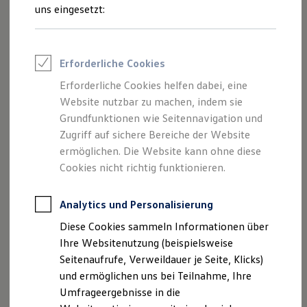
und Angeboten, die auf dieser Website
Reifenpakete
uns eingesetzt:
Leasing
speziell aufgeführt sind.
Leasing-Angebote
Gebrauchtwagen Leasing
Junge Gebrauchtwagen-Leasing
Erforderliche Cookies
Elektroauto Leasing
Kleinwagen-Leasing
Erforderliche Cookies helfen dabei, eine
Impressum
Leasing ohne Anzahlung
Website nutzbar zu machen, indem sie
Finanzierung
Autokredit mit Schlussrate
Grundfunktionen wie Seitennavigation und
Datenschutzerklärung
Versicherungen und Garantien
Zugriff auf sichere Bereiche der Website
Kfz-Versicherung
Nutzung von Terminbuchung Online
ermöglichen. Die Website kann ohne diese
Restschuldversicherungen
Garantien
Cookies nicht richtig funktionieren.
Wartungsverträge
Geschäftskunden
Impressum
Professional Class bei Volkswagen
Analytics und Personalisierung
Großkunden
Diese Cookies sammeln Informationen über
Behörden
asw.AUTOMOBILE GmbH & Co. KG
Direktkunden
Ihre Websitenutzung (beispielsweise
Sonderfahrzeuge
Seitenaufrufe, Verweildauer je Seite, Klicks)
Anpfiff zum Gewinn
Heilbronner Straße 69
und ermöglichen uns bei Teilnahme, Ihre
Elektromobilität
74172 Neckarsulm
Elektroautos
Umfrageergebnisse in die
ID. Tutorials
Tel.: 07132 389-5