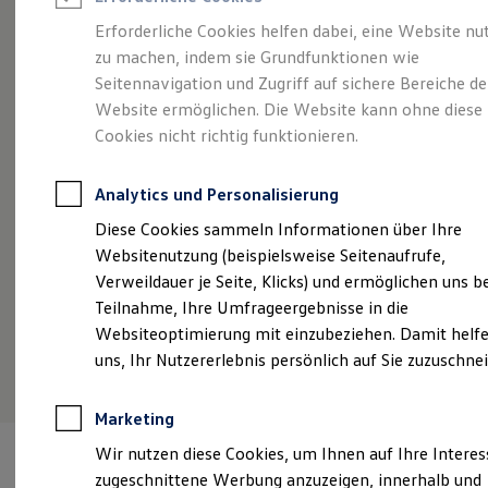
Reifenpakete
Leasing
Erforderliche Cookies helfen dabei, eine Website nu
Leasing-Angebote
zu machen, indem sie Grundfunktionen wie
Stilvollelektrisch.
Der
Gebrauchtwagen Leasing
Seitennavigation und Zugriff auf sichere Bereiche de
Junge Gebrauchtwagen-Leasing
Elektroauto Leasing
Website ermöglichen. Die Website kann ohne diese
ID.5
Kleinwagen-Leasing
Cookies nicht richtig funktionieren.
Leasing ohne Anzahlung
Finanzierung
Autokredit mit Schlussrate
Analytics und Personalisierung
Versicherungen und Garantien
Kfz-Versicherung
Diese Cookies sammeln Informationen über Ihre
Restschuldversicherungen
Websitenutzung (beispielsweise Seitenaufrufe,
Garantien
Verweildauer je Seite, Klicks) und ermöglichen uns b
Wartungsverträge
Geschäftskunden
Teilnahme, Ihre Umfrageergebnisse in die
Professional Class bei Volkswagen
Websiteoptimierung mit einzubeziehen. Damit helfe
Großkunden
(
Impressum & Rechtliches
)
uns, Ihr Nutzererlebnis persönlich auf Sie zuzuschne
Behörden
Direktkunden
Sonderfahrzeuge
Marketing
Anpfiff zum Gewinn
Elektromobilität
Wir nutzen diese Cookies, um Ihnen auf Ihre Intere
Elektroautos
zugeschnittene Werbung anzuzeigen, innerhalb und
ID. Tutorials