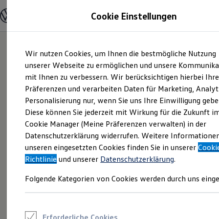
Modelle und Konfigurator
Cookie Einstellungen
Konfigurator
Modelle vergleichen
Konfiguration laden
Zum
Zum
Autosuche
Wir nutzen Cookies, um Ihnen die bestmögliche Nutzung
Hauptinhalt
Footer
Elektroautos
springen
springen
unserer Webseite zu ermöglichen und unsere Kommunika
ENERGY Sondermodelle
Nutzfahrzeuge
mit Ihnen zu verbessern. Wir berücksichtigen hierbei Ihr
SUV und CUV
Präferenzen und verarbeiten Daten für Marketing, Analyt
Familienautos
Personalisierung nur, wenn Sie uns Ihre Einwilligung gebe
Kombis
Kompaktwagen
Diese können Sie jederzeit mit Wirkung für die Zukunft i
Sportwagen
Cookie Manager (Meine Präferenzen verwalten) in der
Schnell verfügbare Fahrzeuge
Angebote und Produkte
Datenschutzerklärung widerrufen. Weitere Informatione
Aktuelle Angebote
unseren eingesetzten Cookies finden Sie in unserer
Cooki
E-Auto-Förderung
Richtlinie
und unserer
Datenschutzerklärung
.
Volkswagen Marktplatz
Die ENERGY Sondermodelle
Folgende Kategorien von Cookies werden durch uns einge
Junge Gebrauchtwagen und Gebrauchtwagen
Volkswagen Zertifizierte Gebrauchtwagen
Elektromobilität bei Gebrauchtwagen
Zubehör- und Serviceangebote
Saisonangebote
Erforderliche Cookies