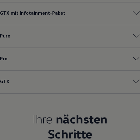
Magazin
Lifestyle
GTX mit Infotainment-Paket
Transport
Familie
Elektromobilität
Volkswagen R
Pure
Pannen- und Unfallhilfe
Volkswagen Kundenbetreuung
Pro
GTX
Ihre
nächsten
Schritte