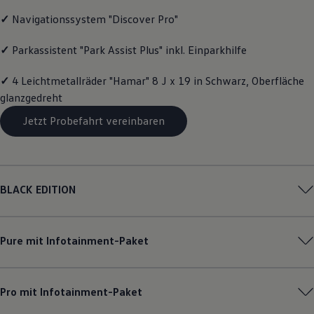
Motorenöl und Flüssigkeiten
✓
Navigationssystem "Discover Pro"
Räder und Reifen
Pannen- und Unfallhilfe
Economy Service
✓
Parkassistent "Park Assist Plus" inkl. Einparkhilfe
Volkswagen Teile
Zubehör
✓
4 Leichtmetallräder "Hamar" 8 J x 19 in Schwarz, Oberfläche
Modellspezifisches Zubehör
glanzgedreht
Schutz und Pflege
Transport
Jetzt Probefahrt vereinbaren
Entertainment und Elektronik
Individualisieren
Wallbox und Ladekabel
Digitale Extras
Dienste für Ihr Modell finden
Volkswagen Apps, Login und Shop
BLACK EDITION
Handy und Fahrzeug verbinden
Updates für Software, Karten und Radio
Über Ihr Auto
Vorgängermodelle
Pure mit Infotainment-Paket
Kundeninformationen
Volkswagen Kundenbetreuung
Warn- und Kontrollleuchten
Assistenzsysteme
Pro mit Infotainment-Paket
Digitale Betriebsanleitung
Live Beratung