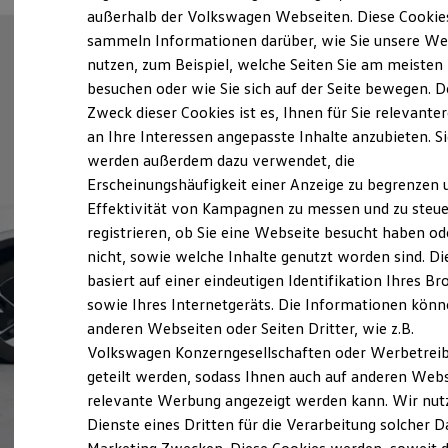
Elektrofahrzeugkonzepte
außerhalb der Volkswagen Webseiten. Diese Cookie
ID. EVERY1
sammeln Informationen darüber, wie Sie unsere We
Reichweite
nutzen, zum Beispiel, welche Seiten Sie am meisten
Reichweite der ID. Modelle
Reichweite im Winter
besuchen oder wie Sie sich auf der Seite bewegen. D
Rekuperation
Zweck dieser Cookies ist es, Ihnen für Sie relevante
Laden
an Ihre Interessen angepasste Inhalte anzubieten. S
Laden unterwegs
Laden Zuhause
werden außerdem dazu verwendet, die
Ladestationen finden
Erscheinungshäufigkeit einer Anzeige zu begrenzen 
Ladezeitensimulator
Effektivität von Kampagnen zu messen und zu steue
Batterie
Sicherheit
registrieren, ob Sie eine Webseite besucht haben od
Garantie und Lebensdauer
nicht, sowie welche Inhalte genutzt worden sind. Di
Nachhaltigkeit
basiert auf einer eindeutigen Identifikation Ihres B
Technologie
Kosten und Kauf
sowie Ihres Internetgeräts. Die Informationen kön
Verbrauchskosten
anderen Webseiten oder Seiten Dritter, wie z.B.
Kaufoptionen
Volkswagen Konzerngesellschaften oder Werbetrei
E-Auto-Förderung
Software und Konnektivität
geteilt werden, sodass Ihnen auch auf anderen Web
Die ID. Software 6
relevante Werbung angezeigt werden kann. Wir nut
ID. Software Versionen und Updates
Dienste eines Dritten für die Verarbeitung solcher D
Digitale Extras
Schnittstellen zu Ihrem ID.