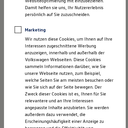
Websiteoptimierung mit einzubeziehen.
Elektrofahrzeugkonzepte
Handelsregister Jena:HRB 201661
Damit helfen sie uns, Ihr Nutzererlebnis
ID. EVERY1
Umsatzsteuernummer: DE150510832
Reichweite
persönlich auf Sie zuzuschneiden.
Geschäftsführer: Herr Sven Löffler
Reichweite der ID. Modelle
Reichweite im Winter
Rekuperation
Marketing
Alle Rechte vorbehalten. Texte, Bilder, Grafiken,
Laden
Sound, Animationen und Videos unterliegen dem
Wir nutzen diese Cookies, um Ihnen auf Ihre
Laden unterwegs
Schutz des Urheberrechts und anderer Schutzgesetze.
Laden Zuhause
Interessen zugeschnittene Werbung
Ladestationen finden
Der Inhalt dieser Website darf nicht zu
anzuzeigen, innerhalb und außerhalb der
Ladezeitensimulator
kommerziellen Zwecken verbreitet oder Dritten
Volkswagen Webseiten. Diese Cookies
Batterie
zugänglich gemacht werden. Irrtümer und Änderungen
Sicherheit
sammeln Informationen darüber, wie Sie
Garantie und Lebensdauer
vorbehalten.
unsere Webseite nutzen, zum Beispiel,
Nachhaltigkeit
welche Seiten Sie am meisten besuchen oder
Technologie
Sollten wir auf diesen Seiten Verknüpfungen zu
Kosten und Kauf
wie Sie sich auf der Seite bewegen. Der
Verbrauchskosten
anderen Seiten im Internet angelegt haben, so haben
Zweck dieser Cookies ist es, Ihnen für Sie
Kaufoptionen
wir auf sämtliche Links keinerlei Einfluss. Deshalb
relevantere und an Ihre Interessen
E-Auto-Förderung
distanzieren wir uns hiermit ausdrücklich von allen
Software und Konnektivität
angepasste Inhalte anzubieten. Sie werden
Die ID. Software 6
Inhalten der verknüpften Seiten. Diese Erklärung gilt
außerdem dazu verwendet, die
ID. Software Versionen und Updates
für alle auf dieser Seite ausgebrachten Links und für
Erscheinungshäufigkeit einer Anzeige zu
Digitale Extras
alle Inhalte der Seiten, zu denen ggf. Banner führen.
Schnittstellen zu Ihrem ID.