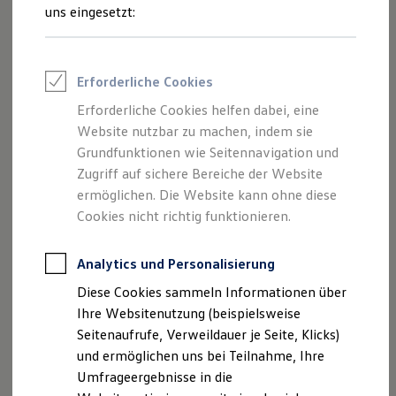
Reifenpakete
uns eingesetzt:
Leasing
Leasing-Angebote
Gebrauchtwagen Leasing
Junge Gebrauchtwagen-Leasing
Impressum
Erforderliche Cookies
Elektroauto Leasing
Kleinwagen-Leasing
Erforderliche Cookies helfen dabei, eine
Datenschutzerklärung
Leasing ohne Anzahlung
Website nutzbar zu machen, indem sie
Finanzierung
Autokredit mit Schlussrate
Grundfunktionen wie Seitennavigation und
Versicherungen und Garantien
Zugriff auf sichere Bereiche der Website
Impressum
Kfz-Versicherung
ermöglichen. Die Website kann ohne diese
Restschuldversicherungen
Garantien
Cookies nicht richtig funktionieren.
Inhaltlich verantwortlich gemäß § 55 RStV:
Wartungsverträge
Geschäftskunden
Professional Class bei Volkswagen
Analytics und Personalisierung
Autocenter Rußler GmbH
Großkunden
Weißendorfer Straße 1 und 3
Diese Cookies sammeln Informationen über
Behörden
07937 Zeulenroda-Triebes
Direktkunden
Ihre Websitenutzung (beispielsweise
Sonderfahrzeuge
Seitenaufrufe, Verweildauer je Seite, Klicks)
Anpfiff zum Gewinn
eMail:
info@autocenter-russler.eu
und ermöglichen uns bei Teilnahme, Ihre
Elektromobilität
Internet:
www.autocenter-russler.eu
Elektroautos
Umfrageergebnisse in die
ID. Tutorials