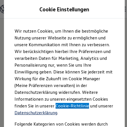
Modelle und Konfigurator
Cookie Einstellungen
Konfigurator
Modelle vergleichen
Konfiguration laden
Zum
Zum
Autosuche
Wir nutzen Cookies, um Ihnen die bestmögliche
Hauptinhalt
Footer
Elektroautos
springen
springen
Nutzung unserer Webseite zu ermöglichen und
ENERGY Sondermodelle
Nutzfahrzeuge
unsere Kommunikation mit Ihnen zu verbessern.
Autocenter Rußler
SUV und CUV
Wir berücksichtigen hierbei Ihre Präferenzen und
Familienautos
verarbeiten Daten für Marketing, Analytics und
Kombis
GmbH | Impressum
Kompaktwagen
Personalisierung nur, wenn Sie uns Ihre
Sportwagen
Einwilligung geben. Diese können Sie jederzeit mit
& Rechtliches
Schnell verfügbare Fahrzeuge
Angebote und Produkte
Wirkung für die Zukunft im Cookie Manager
Aktuelle Angebote
(Meine Präferenzen verwalten) in der
E-Auto-Förderung
Hier finden Sie Informationen über uns
Datenschutzerklärung widerrufen. Weitere
Volkswagen Marktplatz
Informationen zu unseren eingesetzten Cookies
Die ENERGY Sondermodelle
(Autocenter Rußler GmbH) als
Junge Gebrauchtwagen und Gebrauchtwagen
finden Sie in unserer
Cookie-Richtlinie
und unserer
verantwortlichen Anbieter von Inhalten
Volkswagen Zertifizierte Gebrauchtwagen
Datenschutzerklärung
.
und Angeboten, die auf dieser Website
Elektromobilität bei Gebrauchtwagen
Zubehör- und Serviceangebote
speziell aufgeführt sind.
Folgende Kategorien von Cookies werden durch
Saisonangebote