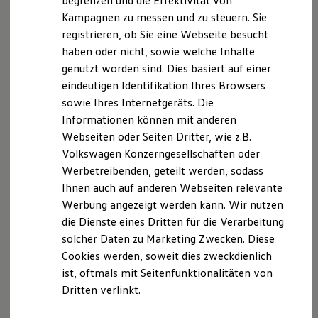
begrenzen und die Effektivität von
Hybridautos
Kampagnen zu messen und zu steuern. Sie
Marke und Erlebnis
Weitere Informationen zum offiziellen
registrieren, ob Sie eine Webseite besucht
Volkswagen R und R Experience
Kraftstoffverbrauch und den offiziellen spezifischen
R-Modelle
haben oder nicht, sowie welche Inhalte
CO2-Emissionen neuer Personenkraftwagen können
R Experience
genutzt worden sind. Dies basiert auf einer
Driving Experience
dem "Leitfaden über den Kraftstoffverbrauch, die
eindeutigen Identifikation Ihres Browsers
Volkswagen entdecken
CO2-Emissionen und den Stromverbrauch neuer
Werkbesichtigung
sowie Ihres Internetgeräts. Die
Personenkraftwagen" entnommen werden, der an
Factory visit
Informationen können mit anderen
Lifestyle Shop
allen Verkaufsstellen und bei der Deutschen
Webseiten oder Seiten Dritter, wie z.B.
T-Roc Kollektion
Automobil Treuhand GmbH (DAT) unentgeltlich
Golf Kollektion
Volkswagen Konzerngesellschaften oder
erhältlich ist. Die angegebenen Werte wurden nach
ID. Kollektion
Werbetreibenden, geteilt werden, sodass
Volkswagen Kollektion
dem vorgeschriebenen Messverfahren (§ 2 Nrn. 5, 6,
Ihnen auch auf anderen Webseiten relevante
R-Kollektion
6a Pkw-EnVKV in der jeweils geltenden Fassung)
GTI Kollektion
Werbung angezeigt werden kann. Wir nutzen
ermittelt. Die Angaben beziehen sich nicht auf ein
Fußball Drop
die Dienste eines Dritten für die Verarbeitung
we drive football
einzelnes Fahrzeug und sind nicht Bestandteil des
solcher Daten zu Marketing Zwecken. Diese
#wedriveproud
Angebots, sondern dienen allein Vergleichszwecken
Besitzer und Service
Cookies werden, soweit dies zweckdienlich
zwischen den verschiedenen Fahrzeugtypen.
myVolkswagen
ist, oftmals mit Seitenfunktionalitäten von
Software Updates
Dritten verlinkt.
Service und Ersatzteile
Außergerichtliche Streitbeilegung
Inspektion und HU/AU
Reparaturen und Checks