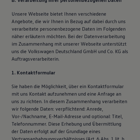
B. Verarbeitung Ihrer personenbezogenen Daten
Magazin
Lifestyle
Unsere Webseite bietet Ihnen verschiedene
Transport
Angebote, die wir Ihnen in Bezug auf dabei durch uns
Familie
Elektromobilität
verarbeitete personenbezogene Daten im Folgenden
Volkswagen R
näher erläutern möchten. Bei der Datenverarbeitung
Pannen- und Unfallhilfe
im Zusammenhang mit unserer Webseite unterstützt
Volkswagen Kundenbetreuung
uns die Volkswagen Deutschland GmbH und Co. KG als
Auftragsverarbeiterin.
1. Kontaktformular
Sie haben die Möglichkeit, über ein Kontaktformular
mit uns Kontakt aufzunehmen und eine Anfrage an
uns zu richten. In diesem Zusammenhang verarbeiten
wir folgende Daten: verpflichtend: Anrede,
Vor-/Nachname, E-Mail-Adresse und optional: Titel,
Telefonnummer. Diese Erhebung und Übermittlung
der Daten erfolgt auf der Grundlage eines
Vertragsanbahnungsverhältnisses (Art. 6 Abs. 1 lit. b