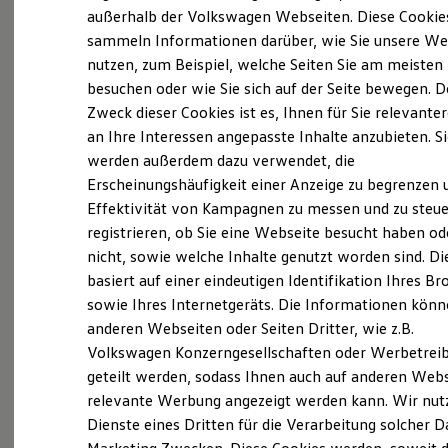
Elektrofahrzeugkonzepte
außerhalb der Volkswagen Webseiten. Diese Cookie
ID. EVERY1
sammeln Informationen darüber, wie Sie unsere We
Reichweite
Probefahrt vereinbaren
nutzen, zum Beispiel, welche Seiten Sie am meisten
Reichweite der ID. Modelle
Reichweite im Winter
besuchen oder wie Sie sich auf der Seite bewegen. D
Rekuperation
Zweck dieser Cookies ist es, Ihnen für Sie relevante
Laden
an Ihre Interessen angepasste Inhalte anzubieten. S
Laden unterwegs
Laden Zuhause
werden außerdem dazu verwendet, die
Fahrzeugangebot anfordern
Ladestationen finden
Erscheinungshäufigkeit einer Anzeige zu begrenzen 
Ladezeitensimulator
Effektivität von Kampagnen zu messen und zu steue
Batterie
Sicherheit
registrieren, ob Sie eine Webseite besucht haben od
Garantie und Lebensdauer
nicht, sowie welche Inhalte genutzt worden sind. Di
Nachhaltigkeit
Servicetermin buchen
basiert auf einer eindeutigen Identifikation Ihres B
Technologie
Kosten und Kauf
sowie Ihres Internetgeräts. Die Informationen kön
Verbrauchskosten
anderen Webseiten oder Seiten Dritter, wie z.B.
Kaufoptionen
Volkswagen Konzerngesellschaften oder Werbetrei
E-Auto-Förderung
Software und Konnektivität
geteilt werden, sodass Ihnen auch auf anderen Web
Serviceanfrage stellen
Die ID. Software 6
relevante Werbung angezeigt werden kann. Wir nut
ID. Software Versionen und Updates
Dienste eines Dritten für die Verarbeitung solcher D
Digitale Extras
Schnittstellen zu Ihrem ID.