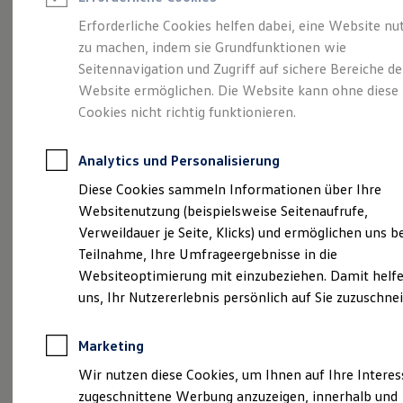
Reifenpakete
Leasing
Erforderliche Cookies helfen dabei, eine Website nu
Leasing-Angebote
zu machen, indem sie Grundfunktionen wie
Voll im Leben.
Gebrauchtwagen Leasing
Seitennavigation und Zugriff auf sichere Bereiche de
Junge Gebrauchtwagen-Leasing
Elektroauto Leasing
Website ermöglichen. Die Website kann ohne diese
Vollelektrisch.
Der
Kleinwagen-Leasing
Cookies nicht richtig funktionieren.
Leasing ohne Anzahlung
ID.3
Finanzierung
Autokredit mit Schlussrate
Analytics und Personalisierung
Versicherungen und Garantien
Kfz-Versicherung
Diese Cookies sammeln Informationen über Ihre
Restschuldversicherungen
Websitenutzung (beispielsweise Seitenaufrufe,
Garantien
Verweildauer je Seite, Klicks) und ermöglichen uns b
Wartungsverträge
Geschäftskunden
Teilnahme, Ihre Umfrageergebnisse in die
Professional Class bei Volkswagen
Websiteoptimierung mit einzubeziehen. Damit helfe
Großkunden
uns, Ihr Nutzererlebnis persönlich auf Sie zuzuschne
Behörden
Direktkunden
Sonderfahrzeuge
(
Impressum & Rechtliches
)
Marketing
Anpfiff zum Gewinn
Elektromobilität
Wir nutzen diese Cookies, um Ihnen auf Ihre Intere
Elektroautos
zugeschnittene Werbung anzuzeigen, innerhalb und
ID. Tutorials