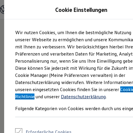
Modelle und Konfigurator
Cookie Einstellungen
Konfigurator
Modelle vergleichen
Konfiguration laden
Zum
Zum
Autosuche
Wir nutzen Cookies, um Ihnen die bestmögliche Nutzung
Hauptinhalt
Footer
Elektroautos
springen
springen
unserer Webseite zu ermöglichen und unsere Kommunika
ENERGY Sondermodelle
Nutzfahrzeuge
mit Ihnen zu verbessern. Wir berücksichtigen hierbei Ihr
SUV und CUV
Präferenzen und verarbeiten Daten für Marketing, Analyt
Familienautos
Personalisierung nur, wenn Sie uns Ihre Einwilligung gebe
Kombis
Kompaktwagen
Diese können Sie jederzeit mit Wirkung für die Zukunft i
Sportwagen
Cookie Manager (Meine Präferenzen verwalten) in der
Schnell verfügbare Fahrzeuge
Angebote und Produkte
Datenschutzerklärung widerrufen. Weitere Informatione
Aktuelle Angebote
unseren eingesetzten Cookies finden Sie in unserer
Cooki
E-Auto-Förderung
Richtlinie
und unserer
Datenschutzerklärung
.
Volkswagen Marktplatz
Die ENERGY Sondermodelle
Folgende Kategorien von Cookies werden durch uns einge
Junge Gebrauchtwagen und Gebrauchtwagen
Volkswagen Zertifizierte Gebrauchtwagen
Elektromobilität bei Gebrauchtwagen
Zubehör- und Serviceangebote
Saisonangebote
Erforderliche Cookies