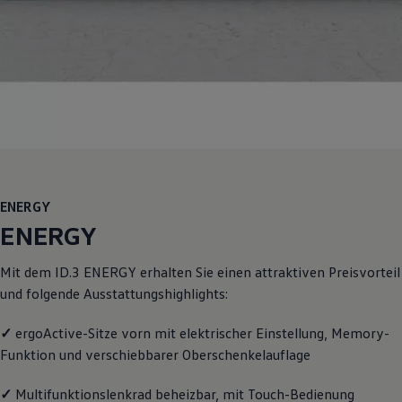
Motorenöl und Flüssigkeiten
Räder und Reifen
Pannen- und Unfallhilfe
Economy Service
Volkswagen Teile
Zubehör
Modellspezifisches Zubehör
Schutz und Pflege
Transport
Entertainment und Elektronik
Individualisieren
Wallbox und Ladekabel
ENERGY
Digitale Extras
Dienste für Ihr Modell finden
ENERGY
Volkswagen Apps, Login und Shop
Handy und Fahrzeug verbinden
Mit dem
ID.3
ENERGY
erhalten Sie einen attraktiven Preisvorteil
Updates für Software, Karten und Radio
Über Ihr Auto
und folgende Ausstattungshighlights:
Vorgängermodelle
Kundeninformationen
✓
ergoActive-Sitze vorn mit elektrischer Einstellung, Memory-
Volkswagen Kundenbetreuung
Warn- und Kontrollleuchten
Funktion und verschiebbarer Oberschenkelauflage
Assistenzsysteme
Digitale Betriebsanleitung
✓
Multifunktionslenkrad beheizbar, mit Touch-Bedienung
Live Beratung