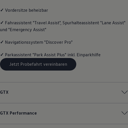
Magazin
✓
Vordersitze beheizbar
Lifestyle
Transport
Familie
✓
Fahrassistent "Travel Assist", Spurhalteassistent "Lane Assist"
Elektromobilität
und "Emergency Assist"
Volkswagen R
Pannen- und Unfallhilfe
Volkswagen Kundenbetreuung
✓
Navigationssystem "Discover Pro"
✓
Parkassistent "Park Assist Plus" inkl. Einparkhilfe
Jetzt Probefahrt vereinbaren
GTX
GTX
Performance