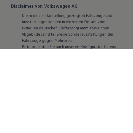
Disclaimer von Volkswagen AG
Die in dieser Darstellung gezeigten Fahrzeuge und
Ausstattungen können in einzelnen Details vom
aktuellen deutschen Lieferprogramm abweichen.
Abgebildet sind teilweise Sonderausstattungen der
Fahrzeuge gegen Mehrpreis.
Bitte beachten Sie auch unseren Konfigurator für eine
Übersicht der aktuell verfügbaren Modelle und
Ausstattungen.
Die angegebenen Verbrauchs- und Emissionswerte
beziehen sich nicht auf ein einzelnes Fahrzeug und sind
nicht Bestandteil des Angebots, sondern dienen allein
Vergleichszwecken zwischen den verschiedenen
Fahrzeugtypen. Zusatzausstattungen und
Zubehör
(Anbauteile, Reifenformat usw.) können relevante
Fahrzeugparameter, wie
z. B.
Gewicht, Rollwiderstand
und Aerodynamik verändern und neben Witterungs-
und Verkehrsbedingungen sowie dem individuellen
Fahrverhalten den Kraftstoffverbrauch, den
Stromverbrauch, die CO₂-Emissionen und die