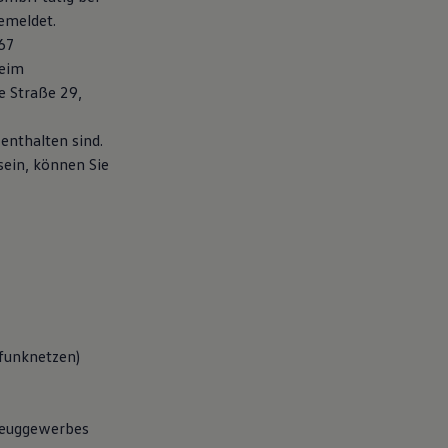
emeldet.
67
eim
e Straße 29,
enthalten sind.
sein, können Sie
funknetzen)
zeuggewerbes