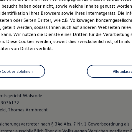
utohaus-brandt.com
 besucht haben oder nicht, sowie welche Inhalte genutzt worden s
 Identifikation Ihres Browsers sowie Ihres Internetgeräts. Die 
mtsgericht Walsrode
iten oder Seiten Dritter, wie z.B. Volkswagen Konzerngesellsch
116634336
 geteilt werden, sodass Ihnen auch auf anderen Webseiten rel
: Günter von Ahsen, Stephanie von Ahsen, Bernd Bielefeld, Tho
kann. Wir nutzen die Dienste eines Dritten für die Verarbeitung 
. Diese Cookies werden, soweit dies zweckdienlich ist, oftmals
mbH
täten von Dritten verlinkt.
203 79079 0
e Cookies ablehnen
Alle zulass
203 79079 716
t)autohaus-brandt.com
mtsgericht Walsrode
453074172
feld, Thomas Armbrecht
rsicherungsvertreter nach § 34d Abs. 7 Nr. 1 Gewerbeordnung als
rtreter ausschließlich über die Volkswagen Versicherungsdienst 