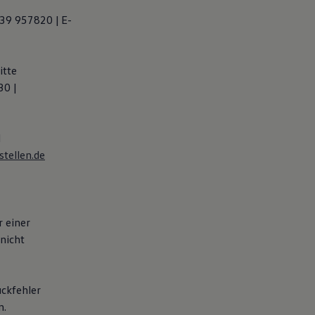
139 957820 | E-
itte
30 |
d
tellen.de
 einer
nicht
uckfehler
n.