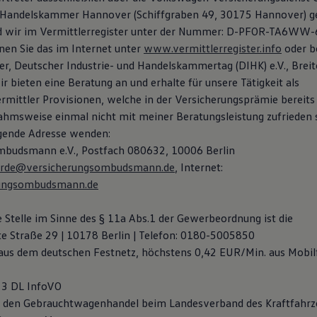
& Handelskammer Hannover (Schiffgraben 49, 30175 Hannover) g
nd wir im Vermittlerregister unter der Nummer: D-PFOR-TA6WW-
en Sie das im Internet unter
www.vermittlerregister.info
oder b
er, Deutscher Industrie- und Handelskammertag (DIHK) e.V., Breit
r bieten eine Beratung an und erhalte für unsere Tätigkeit als
rmittler Provisionen, welche in der Versicherungsprämie bereits 
nahmsweise einmal nicht mit meiner Beratungsleistung zufrieden 
lgende Adresse wenden:
mbudsmann e.V., Postfach 080632, 10006 Berlin
rde@versicherungsombudsmann.de
, Internet:
ungsombudsmann.de
Stelle im Sinne des § 11a Abs.1 der Gewerbeordnung ist die
ite Straße 29 | 10178 Berlin | Telefon: 0180-5005850
aus dem deutschen Festnetz, höchstens 0,42 EUR/Min. aus Mobil
 3 DL InfoVO
ür den Gebrauchtwagenhandel beim Landesverband des Kraftfahr