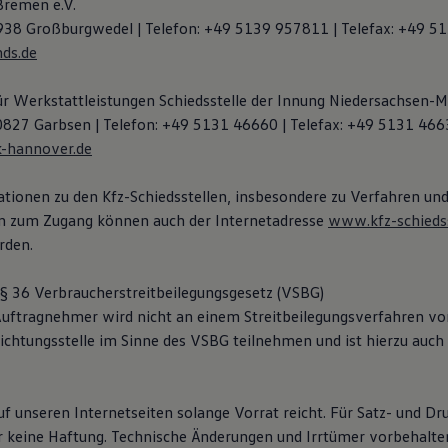
Bremen e.V.
938 Großburgwedel | Telefon: +49 5139 957811 | Telefax: +49 5
ds.de
für Werkstattleistungen Schiedsstelle der Innung Niedersachsen-M
 30827 Garbsen | Telefon: +49 5131 46660 | Telefax: +49 5131 466
k-hannover.de
tionen zu den Kfz-Schiedsstellen, insbesondere zu Verfahren un
n zum Zugang können auch der Internetadresse
www.kfz-schiedss
den.
 36 Verbraucherstreitbeilegungsgesetz (VSBG)
uftragnehmer wird nicht an einem Streitbeilegungsverfahren vor
ichtungsstelle im Sinne des VSBG teilnehmen und ist hierzu auch 
f unseren Internetseiten solange Vorrat reicht. Für Satz- und Dr
keine Haftung. Technische Änderungen und Irrtümer vorbehalte