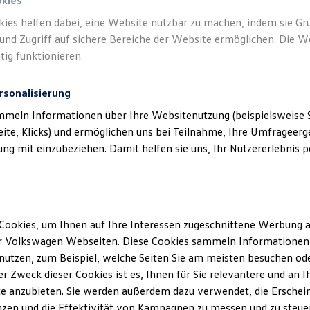
okies
kies helfen dabei, eine Website nutzbar zu machen, indem sie G
und Zugriff auf sichere Bereiche der Website ermöglichen. Die W
tig funktionieren.
rsonalisierung
klärung
mmeln Informationen über Ihre Websitenutzung (beispielsweise S
eite, Klicks) und ermöglichen uns bei Teilnahme, Ihre Umfrageerge
erminbuchung Online
g mit einzubeziehen. Damit helfen sie uns, Ihr Nutzererlebnis pe
ssum
Cookies, um Ihnen auf Ihre Interessen zugeschnittene Werbung a
r Volkswagen Webseiten. Diese Cookies sammeln Informationen 
dt GmbH
utzen, zum Beispiel, welche Seiten Sie am meisten besuchen oder
28844 Weyhe
r Zweck dieser Cookies ist es, Ihnen für Sie relevantere und an I
203 79079 0
e anzubieten. Sie werden außerdem dazu verwendet, die Erschein
203 79079 716
zen und die Effektivität von Kampagnen zu messen und zu steuern