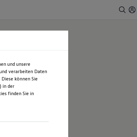
hen und unsere
 |
 und verarbeiten Daten
. Diese können Sie
es
 in der
es finden Sie in
s Brandt
en und
hrt sind.