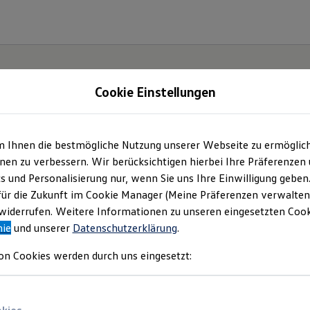
Cookie Einstellungen
m Ihnen die bestmögliche Nutzung unserer Webseite zu ermöglic
utohaus Brandt GmbH
en zu verbessern. Wir berücksichtigen hierbei Ihre Präferenzen
cs und Personalisierung nur, wenn Sie uns Ihre Einwilligung geben
mpressum & Rechtlich
für die Zukunft im Cookie Manager (Meine Präferenzen verwalten)
iderrufen. Weitere Informationen zu unseren eingesetzten Cooki
nie
und unserer
Datenschutzerklärung
.
nden Sie Informationen über uns (Autohau
on Cookies werden durch uns eingesetzt:
 als verantwortlichen Anbieter von Inhalt
n, die auf dieser Website speziell aufgefü