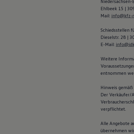
Niedersachsen-
Motorenöl und Flüssigkeiten
Ehlbeek 15 | 30
Räder und Reifen
Pannen- und Unfallhilfe
Mail:
info@kfz-n
Economy Service
Volkswagen Teile
Schiedsstellen 
Zubehör
Modellspezifisches Zubehör
Dieselstr. 28 |
Schutz und Pflege
E-Mail:
info@id
Transport
Entertainment und Elektronik
Individualisieren
Weitere Informa
Wallbox und Ladekabel
Voraussetzunge
Digitale Extras
entnommen wer
Dienste für Ihr Modell finden
Volkswagen Apps, Login und Shop
Handy und Fahrzeug verbinden
Hinweis gemäß §
Updates für Software, Karten und Radio
Der Verkäufer/A
Über Ihr Auto
Vorgängermodelle
Verbraucherschl
Kundeninformationen
verpflichtet.
Volkswagen Kundenbetreuung
Warn- und Kontrollleuchten
Assistenzsysteme
Alle Angebote au
Digitale Betriebsanleitung
übernehmen wir 
Live Beratung