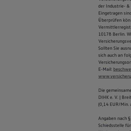
Hybridautos
der Industrie- 
Marke und Erlebnis
Eingetragen si
Volkswagen R und R Experience
R-Modelle
Überprüfen könn
R Experience
Vermittlerregist
Driving Experience
10178 Berlin. Wi
Volkswagen entdecken
Werkbesichtigung
Versicherungsve
Factory visit
Sollten Sie aus
Lifestyle Shop
sich auch an fo
T-Roc Kollektion
Golf Kollektion
Versicherungso
ID. Kollektion
E-Mail:
beschwe
Volkswagen Kollektion
www.versicher
R-Kollektion
GTI Kollektion
Fußball Drop
Die gemeinsame 
we drive football
DIHK e. V. | Bre
#wedriveproud
Besitzer und Service
(0,14 EUR/Min. 
myVolkswagen
Software Updates
Angaben nach §
Service und Ersatzteile
Inspektion und HU/AU
Schiedsstelle f
Reparaturen und Checks