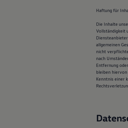
Magazin
Lifestyle
Haftung für Inha
Transport
Familie
Die Inhalte unse
Elektromobilität
Volkswagen R
Vollständigkeit
Pannen- und Unfallhilfe
Diensteanbieter
Volkswagen Kundenbetreuung
allgemeinen Ges
nicht verpflich
nach Umständen 
Entfernung oder
bleiben hiervon 
Kenntnis einer 
Rechtsverletzun
Datens