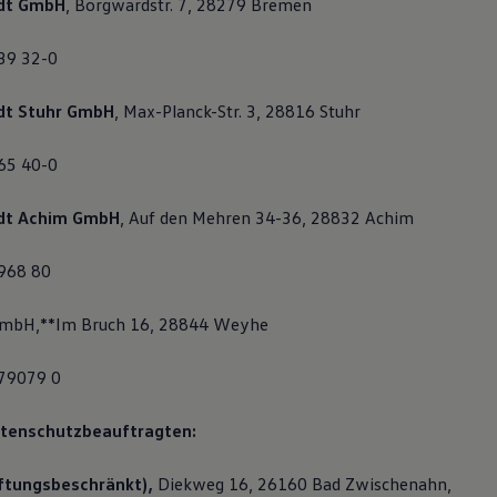
dt GmbH
, Borgwardstr. 7, 28279 Bremen
839 32-0
dt Stuhr GmbH
, Max-Planck-Str. 3, 28816 Stuhr
565 40-0
dt Achim GmbH
, Auf den Mehren 34-36, 28832 Achim
 968 80
GmbH,**Im Bruch 16, 28844 Weyhe
 79079 0
atenschutzbeauftragten:
ftungsbeschränkt),
Diekweg 16, 26160 Bad Zwischenahn,