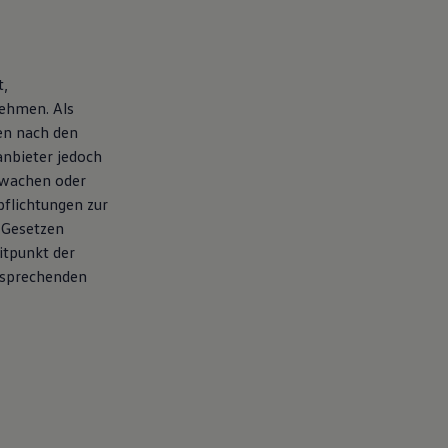
t,
nehmen. Als
ten nach den
anbieter jedoch
rwachen oder
pflichtungen zur
 Gesetzen
itpunkt der
tsprechenden