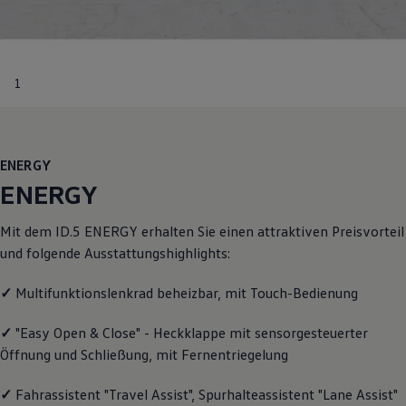
Motorenöl und Flüssigkeiten
Räder und Reifen
Pannen- und Unfallhilfe
Economy Service
Volkswagen Teile
1
Zubehör
Modellspezifisches Zubehör
Schutz und Pflege
Transport
Entertainment und Elektronik
ENERGY
Individualisieren
ENERGY
Wallbox und Ladekabel
Digitale Extras
Dienste für Ihr Modell finden
Mit dem ID.5
ENERGY
erhalten Sie einen attraktiven Preisvorteil
Volkswagen Apps, Login und Shop
und folgende Ausstattungshighlights:
Handy und Fahrzeug verbinden
Updates für Software, Karten und Radio
Über Ihr Auto
✓
Multifunktionslenkrad beheizbar, mit Touch-Bedienung
Vorgängermodelle
Kundeninformationen
✓
"Easy Open & Close" - Heckklappe mit sensorgesteuerter
Volkswagen Kundenbetreuung
Öffnung und Schließung, mit Fernentriegelung
Warn- und Kontrollleuchten
Assistenzsysteme
Digitale Betriebsanleitung
✓
Fahrassistent "Travel Assist", Spurhalteassistent "Lane Assist"
Live Beratung