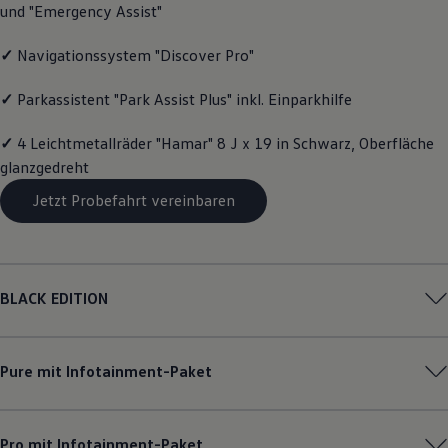
und "Emergency Assist"
Magazin
Lifestyle
Transport
✓
Navigationssystem "Discover Pro"
Familie
Elektromobilität
✓
Parkassistent "Park Assist Plus" inkl. Einparkhilfe
Volkswagen R
Pannen- und Unfallhilfe
✓
4 Leichtmetallräder "Hamar" 8 J x 19 in Schwarz, Oberfläche
Volkswagen Kundenbetreuung
glanzgedreht
Jetzt Probefahrt vereinbaren
BLACK EDITION
Pure mit Infotainment-Paket
Pro mit Infotainment-Paket