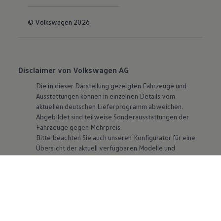
© Volkswagen 2026
Disclaimer von Volkswagen AG
Die in dieser Darstellung gezeigten Fahrzeuge und
Ausstattungen können in einzelnen Details vom
aktuellen deutschen Lieferprogramm abweichen.
Abgebildet sind teilweise Sonderausstattungen der
Fahrzeuge gegen Mehrpreis.
Bitte beachten Sie auch unseren Konfigurator für eine
Übersicht der aktuell verfügbaren Modelle und
Ausstattungen.
Die angegebenen Verbrauchs- und Emissionswerte
beziehen sich nicht auf ein einzelnes Fahrzeug und sind
nicht Bestandteil des Angebots, sondern dienen allein
Vergleichszwecken zwischen den verschiedenen
Fahrzeugtypen. Zusatzausstattungen und
Zubehör