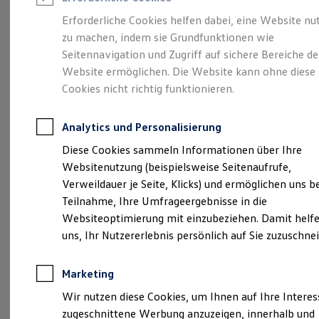
Reifenpakete
Leasing
Erforderliche Cookies helfen dabei, eine Website nu
Leasing-Angebote
zu machen, indem sie Grundfunktionen wie
Stilvollelektrisch.
Der
Gebrauchtwagen Leasing
Seitennavigation und Zugriff auf sichere Bereiche de
Junge Gebrauchtwagen-Leasing
Elektroauto Leasing
Website ermöglichen. Die Website kann ohne diese
ID.5
Kleinwagen-Leasing
Cookies nicht richtig funktionieren.
Leasing ohne Anzahlung
Finanzierung
Autokredit mit Schlussrate
Analytics und Personalisierung
Versicherungen und Garantien
Kfz-Versicherung
Diese Cookies sammeln Informationen über Ihre
Restschuldversicherungen
Websitenutzung (beispielsweise Seitenaufrufe,
Garantien
Verweildauer je Seite, Klicks) und ermöglichen uns b
Wartungsverträge
Geschäftskunden
Teilnahme, Ihre Umfrageergebnisse in die
Professional Class bei Volkswagen
Websiteoptimierung mit einzubeziehen. Damit helfe
Großkunden
(
Impressum & Rechtliches
)
uns, Ihr Nutzererlebnis persönlich auf Sie zuzuschne
Behörden
Direktkunden
Sonderfahrzeuge
Marketing
Anpfiff zum Gewinn
Elektromobilität
Wir nutzen diese Cookies, um Ihnen auf Ihre Intere
Elektroautos
zugeschnittene Werbung anzuzeigen, innerhalb und
ID. Tutorials