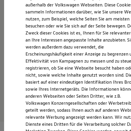
Probefahrt vereinbaren
Elektrofahrzeugkonzepte
außerhalb der Volkswagen Webseiten. Diese Cookie
ID. EVERY1
sammeln Informationen darüber, wie Sie unsere We
Reichweite
nutzen, zum Beispiel, welche Seiten Sie am meisten
Reichweite der ID. Modelle
Reichweite im Winter
besuchen oder wie Sie sich auf der Seite bewegen. D
Rekuperation
Zweck dieser Cookies ist es, Ihnen für Sie relevante
Fahrzeugangebot anfordern
Laden
an Ihre Interessen angepasste Inhalte anzubieten. S
Laden unterwegs
Laden Zuhause
werden außerdem dazu verwendet, die
Ladestationen finden
Erscheinungshäufigkeit einer Anzeige zu begrenzen 
Ladezeitensimulator
Effektivität von Kampagnen zu messen und zu steue
Batterie
Servicetermin buchen
Sicherheit
registrieren, ob Sie eine Webseite besucht haben od
Garantie und Lebensdauer
nicht, sowie welche Inhalte genutzt worden sind. Di
Nachhaltigkeit
basiert auf einer eindeutigen Identifikation Ihres B
Technologie
Kosten und Kauf
sowie Ihres Internetgeräts. Die Informationen kön
Verbrauchskosten
anderen Webseiten oder Seiten Dritter, wie z.B.
Serviceanfrage stellen
Kaufoptionen
Volkswagen Konzerngesellschaften oder Werbetrei
E-Auto-Förderung
Software und Konnektivität
geteilt werden, sodass Ihnen auch auf anderen Web
Die ID. Software 6
relevante Werbung angezeigt werden kann. Wir nut
ID. Software Versionen und Updates
Dienste eines Dritten für die Verarbeitung solcher D
Digitale Extras
Schnittstellen zu Ihrem ID.