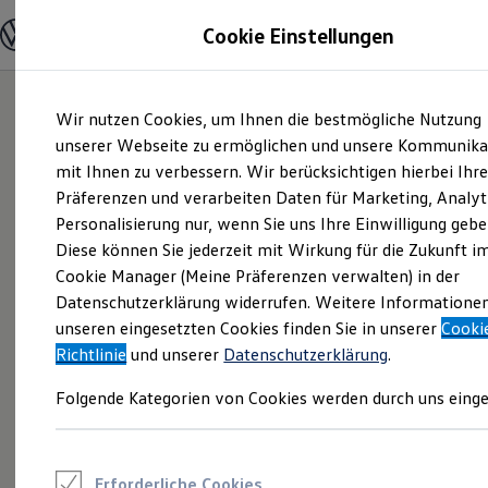
Modelle und Konfigurator
Cookie Einstellungen
Konfigurator
Modelle vergleichen
Konfiguration laden
Zum
Zum
Autosuche
Wir nutzen Cookies, um Ihnen die bestmögliche Nutzung
Hauptinhalt
Footer
Elektroautos
springen
springen
unserer Webseite zu ermöglichen und unsere Kommunika
ENERGY Sondermodelle
Nutzfahrzeuge
mit Ihnen zu verbessern. Wir berücksichtigen hierbei Ihr
SUV und CUV
Präferenzen und verarbeiten Daten für Marketing, Analyt
Familienautos
Personalisierung nur, wenn Sie uns Ihre Einwilligung gebe
Kombis
Kompaktwagen
Diese können Sie jederzeit mit Wirkung für die Zukunft i
Sportwagen
Cookie Manager (Meine Präferenzen verwalten) in der
Schnell verfügbare Fahrzeuge
Angebote und Produkte
Datenschutzerklärung widerrufen. Weitere Informatione
Aktuelle Angebote
unseren eingesetzten Cookies finden Sie in unserer
Cooki
E-Auto-Förderung
Richtlinie
und unserer
Datenschutzerklärung
.
Volkswagen Marktplatz
Die ENERGY Sondermodelle
Folgende Kategorien von Cookies werden durch uns einge
Junge Gebrauchtwagen und Gebrauchtwagen
Volkswagen Zertifizierte Gebrauchtwagen
Elektromobilität bei Gebrauchtwagen
Zubehör- und Serviceangebote
Saisonangebote
Erforderliche Cookies