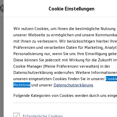
Modelle und Konfigurator
Cookie Einstellungen
Konfigurator
Modelle vergleichen
Konfiguration laden
Zum
Zum
Autosuche
Wir nutzen Cookies, um Ihnen die bestmögliche Nutzung
Hauptinhalt
Footer
Elektroautos
springen
springen
unserer Webseite zu ermöglichen und unsere Kommunika
ENERGY Sondermodelle
Nutzfahrzeuge
mit Ihnen zu verbessern. Wir berücksichtigen hierbei Ihr
SUV und CUV
Präferenzen und verarbeiten Daten für Marketing, Analyt
Familienautos
Personalisierung nur, wenn Sie uns Ihre Einwilligung gebe
Kombis
Kompaktwagen
Diese können Sie jederzeit mit Wirkung für die Zukunft i
Sportwagen
Cookie Manager (Meine Präferenzen verwalten) in der
Schnell verfügbare Fahrzeuge
Angebote und Produkte
Datenschutzerklärung widerrufen. Weitere Informatione
Aktuelle Angebote
unseren eingesetzten Cookies finden Sie in unserer
Cooki
E-Auto-Förderung
Richtlinie
und unserer
Datenschutzerklärung
.
Volkswagen Marktplatz
Die ENERGY Sondermodelle
Folgende Kategorien von Cookies werden durch uns einge
Junge Gebrauchtwagen und Gebrauchtwagen
Volkswagen Zertifizierte Gebrauchtwagen
Elektromobilität bei Gebrauchtwagen
Zubehör- und Serviceangebote
Saisonangebote
Erforderliche Cookies