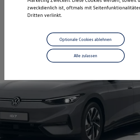
Marketing Zwecken. Diese Cookies werden, soweit d
Hybridautos
zweckdienlich ist, oftmals mit Seitenfunktionalität
Marke und Erlebnis
Dritten verlinkt.
Volkswagen R und R Experience
R-Modelle
R Experience
Driving Experience
Volkswagen entdecken
Optionale Cookies ablehnen
Werkbesichtigung
Factory visit
Lifestyle Shop
Alle zulassen
T-Roc Kollektion
Golf Kollektion
ID. Kollektion
Volkswagen Kollektion
R-Kollektion
GTI Kollektion
Fußball Drop
we drive football
#wedriveproud
Besitzer und Service
myVolkswagen
Software Updates
Service und Ersatzteile
Inspektion und HU/AU
Reparaturen und Checks