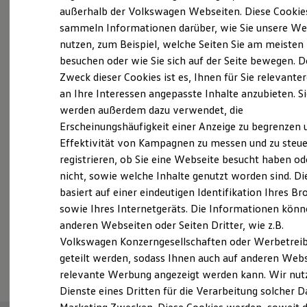
Elektrofahrzeugkonzepte
außerhalb der Volkswagen Webseiten. Diese Cookie
Probefahrt vereinbaren
ID. EVERY1
sammeln Informationen darüber, wie Sie unsere We
Reichweite
nutzen, zum Beispiel, welche Seiten Sie am meisten
Reichweite der ID. Modelle
Reichweite im Winter
besuchen oder wie Sie sich auf der Seite bewegen. D
Rekuperation
Zweck dieser Cookies ist es, Ihnen für Sie relevante
Laden
an Ihre Interessen angepasste Inhalte anzubieten. S
Fahrzeugangebot anfordern
Laden unterwegs
Laden Zuhause
werden außerdem dazu verwendet, die
Ladestationen finden
Erscheinungshäufigkeit einer Anzeige zu begrenzen 
Ladezeitensimulator
Effektivität von Kampagnen zu messen und zu steue
Batterie
Sicherheit
registrieren, ob Sie eine Webseite besucht haben od
Garantie und Lebensdauer
Servicetermin buchen
nicht, sowie welche Inhalte genutzt worden sind. Di
Nachhaltigkeit
basiert auf einer eindeutigen Identifikation Ihres B
Technologie
Kosten und Kauf
sowie Ihres Internetgeräts. Die Informationen kön
Verbrauchskosten
anderen Webseiten oder Seiten Dritter, wie z.B.
Kaufoptionen
Volkswagen Konzerngesellschaften oder Werbetrei
E-Auto-Förderung
Serviceanfrage stellen
Software und Konnektivität
geteilt werden, sodass Ihnen auch auf anderen Web
Die ID. Software 6
relevante Werbung angezeigt werden kann. Wir nut
ID. Software Versionen und Updates
Dienste eines Dritten für die Verarbeitung solcher D
Digitale Extras
Schnittstellen zu Ihrem ID.