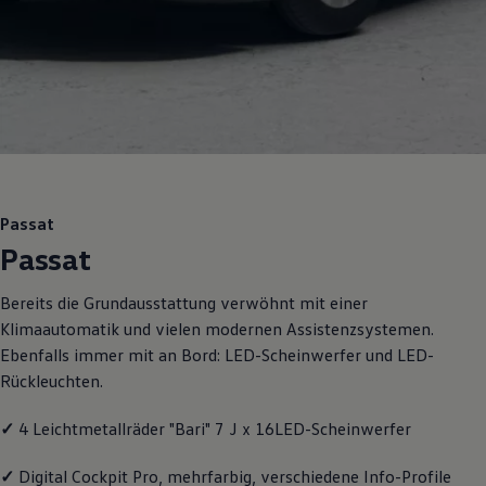
Motorenöl und Flüssigkeiten
Räder und Reifen
Pannen- und Unfallhilfe
Economy Service
Volkswagen Teile
Zubehör
Modellspezifisches Zubehör
Schutz und Pflege
Transport
Entertainment und Elektronik
Individualisieren
Passat
Wallbox und Ladekabel
Passat
Digitale Extras
Dienste für Ihr Modell finden
Volkswagen Apps, Login und Shop
Bereits die Grundausstattung verwöhnt mit einer
Handy und Fahrzeug verbinden
Klimaautomatik und vielen modernen Assistenzsystemen.
Updates für Software, Karten und Radio
Über Ihr Auto
Ebenfalls immer mit an Bord: LED-Scheinwerfer und LED-
Vorgängermodelle
Rückleuchten.
Kundeninformationen
Volkswagen Kundenbetreuung
Warn- und Kontrollleuchten
✓
4 Leichtmetallräder "Bari" 7 J x 16LED-Scheinwerfer
Assistenzsysteme
Digitale Betriebsanleitung
✓
Digital Cockpit Pro, mehrfarbig, verschiedene Info-Profile
Live Beratung