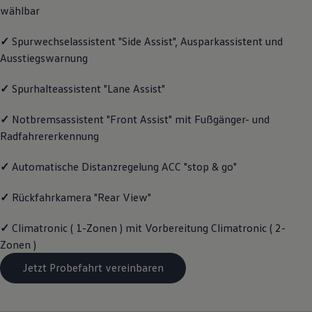
wählbar
Magazin
Lifestyle
Transport
✓
Spurwechselassistent "Side Assist", Ausparkassistent und
Familie
Ausstiegswarnung
Elektromobilität
Volkswagen R
Pannen- und Unfallhilfe
✓
Spurhalteassistent "Lane Assist"
Volkswagen Kundenbetreuung
✓
Notbremsassistent "Front Assist" mit Fußgänger- und
Radfahrererkennung
✓
Automatische Distanzregelung ACC "stop & go"
✓
Rückfahrkamera "Rear View"
✓
Climatronic ( 1-Zonen ) mit Vorbereitung Climatronic ( 2-
Zonen )
Jetzt Probefahrt vereinbaren