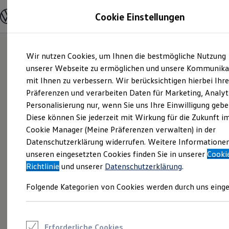
Modelle und Konfigurator
Cookie Einstellungen
Konfigurator
Modelle vergleichen
Konfiguration laden
Zum
Zum
Autosuche
Wir nutzen Cookies, um Ihnen die bestmögliche Nutzung
Hauptinhalt
Footer
Elektroautos
springen
springen
unserer Webseite zu ermöglichen und unsere Kommunika
ENERGY Sondermodelle
Nutzfahrzeuge
mit Ihnen zu verbessern. Wir berücksichtigen hierbei Ihr
SUV und CUV
Präferenzen und verarbeiten Daten für Marketing, Analyt
Familienautos
Personalisierung nur, wenn Sie uns Ihre Einwilligung gebe
Kombis
Kompaktwagen
Diese können Sie jederzeit mit Wirkung für die Zukunft i
Sportwagen
Cookie Manager (Meine Präferenzen verwalten) in der
Schnell verfügbare Fahrzeuge
Angebote und Produkte
Datenschutzerklärung widerrufen. Weitere Informatione
Aktuelle Angebote
unseren eingesetzten Cookies finden Sie in unserer
Cooki
E-Auto-Förderung
Richtlinie
und unserer
Datenschutzerklärung
.
Volkswagen Marktplatz
Die ENERGY Sondermodelle
Folgende Kategorien von Cookies werden durch uns einge
Junge Gebrauchtwagen und Gebrauchtwagen
Volkswagen Zertifizierte Gebrauchtwagen
Elektromobilität bei Gebrauchtwagen
Zubehör- und Serviceangebote
Saisonangebote
Erforderliche Cookies