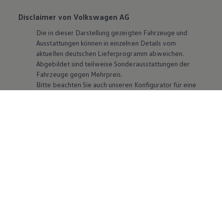
Disclaimer von Volkswagen AG
Die in dieser Darstellung gezeigten Fahrzeuge und
Ausstattungen können in einzelnen Details vom
aktuellen deutschen Lieferprogramm abweichen.
Abgebildet sind teilweise Sonderausstattungen der
Fahrzeuge gegen Mehrpreis.
Bitte beachten Sie auch unseren Konfigurator für eine
Übersicht der aktuell verfügbaren Modelle und
Ausstattungen.
Die angegebenen Verbrauchs- und Emissionswerte
beziehen sich nicht auf ein einzelnes Fahrzeug und sind
nicht Bestandteil des Angebots, sondern dienen allein
Vergleichszwecken zwischen den verschiedenen
Fahrzeugtypen. Zusatzausstattungen und
Zubehör
(Anbauteile, Reifenformat usw.) können relevante
Fahrzeugparameter, wie
z. B.
Gewicht, Rollwiderstand
und Aerodynamik verändern und neben Witterungs-
und Verkehrsbedingungen sowie dem individuellen
Fahrverhalten den Kraftstoffverbrauch, den