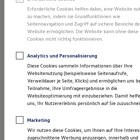
Reifenpakete
Leasing
Erforderliche Cookies helfen dabei, eine Website nu
Leasing-Angebote
zu machen, indem sie Grundfunktionen wie
Eleganzschön
Gebrauchtwagen Leasing
Seitennavigation und Zugriff auf sichere Bereiche de
Junge Gebrauchtwagen-Leasing
Elektroauto Leasing
Website ermöglichen. Die Website kann ohne diese
großartig.
Der Passat.
Kleinwagen-Leasing
Cookies nicht richtig funktionieren.
Leasing ohne Anzahlung
Finanzierung
Autokredit mit Schlussrate
Analytics und Personalisierung
Versicherungen und Garantien
Kfz-Versicherung
Diese Cookies sammeln Informationen über Ihre
Restschuldversicherungen
Websitenutzung (beispielsweise Seitenaufrufe,
Garantien
Verweildauer je Seite, Klicks) und ermöglichen uns b
Wartungsverträge
Geschäftskunden
Teilnahme, Ihre Umfrageergebnisse in die
Professional Class bei Volkswagen
Websiteoptimierung mit einzubeziehen. Damit helfe
Großkunden
uns, Ihr Nutzererlebnis persönlich auf Sie zuzuschne
Behörden
(
Impressum & Rechtliches
)
Direktkunden
Sonderfahrzeuge
Marketing
Anpfiff zum Gewinn
Elektromobilität
Wir nutzen diese Cookies, um Ihnen auf Ihre Intere
Elektroautos
zugeschnittene Werbung anzuzeigen, innerhalb und
ID. Tutorials