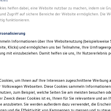
okies
kies helfen dabei, eine Website nutzbar zu machen, indem sie G
und Zugriff auf sichere Bereiche der Website ermöglichen. Die W
tig funktionieren.
rsonalisierung
mmeln Informationen über Ihre Websitenutzung (beispielsweise S
eite, Klicks) und ermöglichen uns bei Teilnahme, Ihre Umfrageerge
g mit einzubeziehen. Damit helfen sie uns, Ihr Nutzererlebnis pe
Cookies, um Ihnen auf Ihre Interessen zugeschnittene Werbung a
r Volkswagen Webseiten. Diese Cookies sammeln Informationen 
utzen, zum Beispiel, welche Seiten Sie am meisten besuchen oder
r Zweck dieser Cookies ist es, Ihnen für Sie relevantere und an I
e anzubieten. Sie werden außerdem dazu verwendet, die Erschein
zen und die Effektivität von Kampagnen zu messen und zu steuern