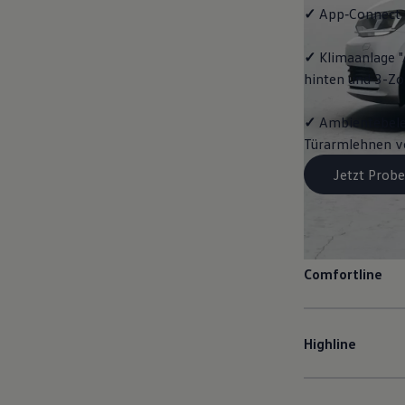
✓
App‑Connect
✓
Klimaanlage "
hinten und 3-Z
✓
Ambientebeleu
Türarmlehnen vo
Jetzt Probe
Comfortline
Highline