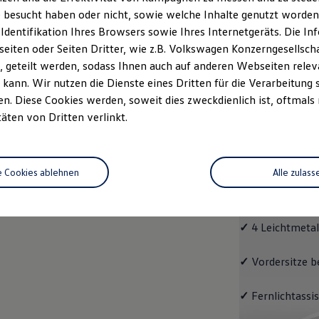
 besucht haben oder nicht, sowie welche Inhalte genutzt worden s
rzeugangebot
Servicetermin buchen
rdern
 Identifikation Ihres Browsers sowie Ihres Internetgeräts. Die 
iten oder Seiten Dritter, wie z.B. Volkswagen Konzerngesellsch
 geteilt werden, sodass Ihnen auch auf anderen Webseiten rel
kann. Wir nutzen die Dienste eines Dritten für die Verarbeitung 
. Diese Cookies werden, soweit dies zweckdienlich ist, oftmals
ENERGY
täten von Dritten verlinkt.
ENERG
e Cookies ablehnen
Alle zulass
Mit dem
Touran
Ausstattungshigh
✓
4 Leichtmetall
✓
Vordersitze b
✓
Fernlichtassis