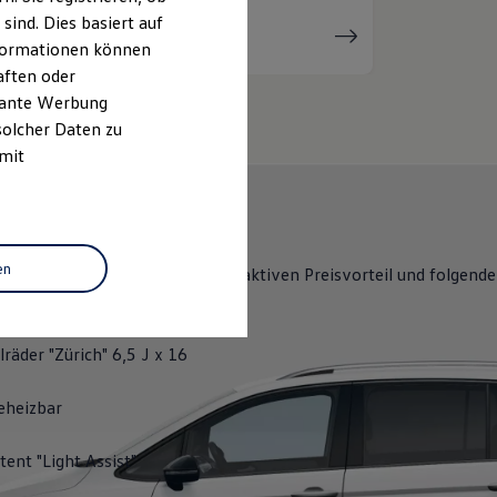
ind. Dies basiert auf
Serviceanfrage
stellen
Informationen können
aften oder
evante Werbung
solcher Daten zu
 mit
Y
en
ENERGY
erhalten Sie einen attraktiven Preisvorteil und folgende
lights:
räder "Zürich" 6,5 J x 16
eheizbar
tent "Light Assist"