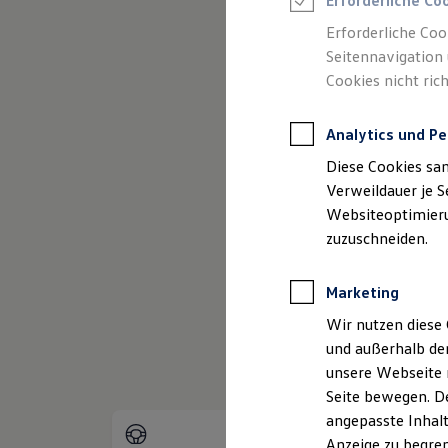
Erforderliche Co
Reifenpakete
Leasing
Erforderliche Coo
Leasing-Angebote
Seitennavigation 
Gebrauchtwagen Leasing
Cookies nicht rich
Junge Gebrauchtwagen-Leasing
Elektroauto Leasing
Kleinwagen-Leasing
Analytics und Pe
Leasing ohne Anzahlung
(
Impressum & Rechtliches
)
Finanzierung
Diese Cookies sa
Autokredit mit Schlussrate
Versicherungen und Garantien
Verweildauer je S
Kfz-Versicherung
Websiteoptimierun
Restschuldversicherungen
zuzuschneiden.
Garantien
Wartungsverträge
Geschäftskunden
Marketing
Professional Class bei Volkswagen
Großkunden
Wir nutzen diese 
Behörden
und außerhalb de
Direktkunden
Sonderfahrzeuge
unsere Webseite n
Anpfiff zum Gewinn
Seite bewegen. De
Elektromobilität
angepasste Inhalt
Elektroautos
ID. Tutorials
Anzeige zu begren