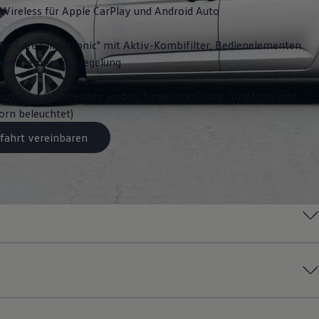
Wireless für Apple
CarPlay
und
Android
Auto
Air Care Climatronic" mit Aktiv-Kombifilter, Bedienelementen
onen-Temperaturregelung
chtung (Lichtleisten an den Türdekoren vorn; Türöffner und
rn beleuchtet)
fahrt vereinbaren