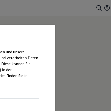
hen und unsere
 und verarbeiten Daten
. Diese können Sie
 in der
es finden Sie in