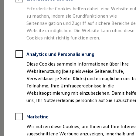
Reifenpakete
Leasing
Erforderliche Cookies helfen dabei, eine Website nu
Leasing-Angebote
zu machen, indem sie Grundfunktionen wie
So geht neu.
Gebrauchtwagen Leasing
Seitennavigation und Zugriff auf sichere Bereiche de
Junge Gebrauchtwagen-Leasing
Elektroauto Leasing
Website ermöglichen. Die Website kann ohne diese
Entdecken Sie jetzt
Kleinwagen-Leasing
Cookies nicht richtig funktionieren.
Leasing ohne Anzahlung
den neuen ID.3 Neo!
Finanzierung
Autokredit mit Schlussrate
Analytics und Personalisierung
Versicherungen und Garantien
Kfz-Versicherung
Diese Cookies sammeln Informationen über Ihre
Restschuldversicherungen
Websitenutzung (beispielsweise Seitenaufrufe,
Garantien
Verweildauer je Seite, Klicks) und ermöglichen uns b
Wartungsverträge
Geschäftskunden
Teilnahme, Ihre Umfrageergebnisse in die
Professional Class bei Volkswagen
Websiteoptimierung mit einzubeziehen. Damit helfe
Großkunden
uns, Ihr Nutzererlebnis persönlich auf Sie zuzuschne
Behörden
Direktkunden
Sonderfahrzeuge
Marketing
Anpfiff zum Gewinn
Elektromobilität
Wir nutzen diese Cookies, um Ihnen auf Ihre Intere
Elektroautos
zugeschnittene Werbung anzuzeigen, innerhalb und
ID. Tutorials