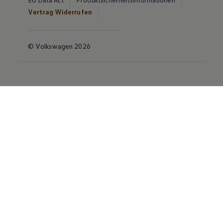
Vertrag Widerrufen
© Volkswagen 2026
Disclaimer von Volkswagen AG
Die in dieser Darstellung gezeigten Fahrzeuge und
Ausstattungen können in einzelnen Details vom
aktuellen deutschen Lieferprogramm abweichen.
Abgebildet sind teilweise Sonderausstattungen der
Fahrzeuge gegen Mehrpreis.
Bitte beachten Sie auch unseren Konfigurator für eine
Übersicht der aktuell verfügbaren Modelle und
Ausstattungen.
Die angegebenen Verbrauchs- und Emissionswerte
beziehen sich nicht auf ein einzelnes Fahrzeug und sind
nicht Bestandteil des Angebots, sondern dienen allein