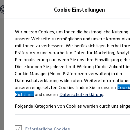
Modelle und Konfigurator
Cookie Einstellungen
Konfigurator
Modelle vergleichen
Konfiguration laden
Zum
Zum
Autosuche
Wir nutzen Cookies, um Ihnen die bestmögliche Nutzung
Hauptinhalt
Footer
Elektroautos
springen
springen
unserer Webseite zu ermöglichen und unsere Kommunika
ENERGY Sondermodelle
Nutzfahrzeuge
mit Ihnen zu verbessern. Wir berücksichtigen hierbei Ihr
SUV und CUV
Präferenzen und verarbeiten Daten für Marketing, Analyt
Familienautos
Personalisierung nur, wenn Sie uns Ihre Einwilligung gebe
Kombis
Kompaktwagen
Diese können Sie jederzeit mit Wirkung für die Zukunft i
Sportwagen
Cookie Manager (Meine Präferenzen verwalten) in der
Schnell verfügbare Fahrzeuge
Angebote und Produkte
Datenschutzerklärung widerrufen. Weitere Informatione
Aktuelle Angebote
unseren eingesetzten Cookies finden Sie in unserer
Cooki
E-Auto-Förderung
Richtlinie
und unserer
Datenschutzerklärung
.
Volkswagen Marktplatz
Die ENERGY Sondermodelle
Folgende Kategorien von Cookies werden durch uns einge
Junge Gebrauchtwagen und Gebrauchtwagen
Volkswagen Zertifizierte Gebrauchtwagen
Elektromobilität bei Gebrauchtwagen
Zubehör- und Serviceangebote
Saisonangebote
Erforderliche Cookies