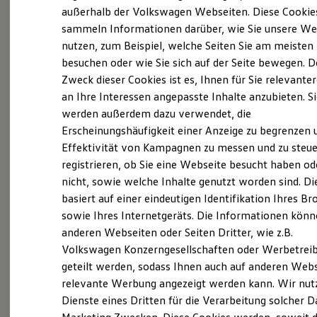
Elektrofahrzeugkonzepte
außerhalb der Volkswagen Webseiten. Diese Cookie
(
Impressum & Rechtliches
)
ID. EVERY1
sammeln Informationen darüber, wie Sie unsere We
Reichweite
nutzen, zum Beispiel, welche Seiten Sie am meisten
Reichweite der ID. Modelle
Reichweite im Winter
besuchen oder wie Sie sich auf der Seite bewegen. D
Rekuperation
Zweck dieser Cookies ist es, Ihnen für Sie relevante
Laden
an Ihre Interessen angepasste Inhalte anzubieten. S
Laden unterwegs
Laden Zuhause
werden außerdem dazu verwendet, die
Ladestationen finden
Erscheinungshäufigkeit einer Anzeige zu begrenzen 
Ladezeitensimulator
Effektivität von Kampagnen zu messen und zu steue
Batterie
Sicherheit
registrieren, ob Sie eine Webseite besucht haben od
Garantie und Lebensdauer
nicht, sowie welche Inhalte genutzt worden sind. Di
Nachhaltigkeit
basiert auf einer eindeutigen Identifikation Ihres B
Technologie
Kosten und Kauf
sowie Ihres Internetgeräts. Die Informationen kön
Verbrauchskosten
anderen Webseiten oder Seiten Dritter, wie z.B.
Kaufoptionen
Volkswagen Konzerngesellschaften oder Werbetrei
E-Auto-Förderung
Software und Konnektivität
geteilt werden, sodass Ihnen auch auf anderen Web
Die ID. Software 6
relevante Werbung angezeigt werden kann. Wir nut
ID. Software Versionen und Updates
Dienste eines Dritten für die Verarbeitung solcher D
Digitale Extras
Schnittstellen zu Ihrem ID.