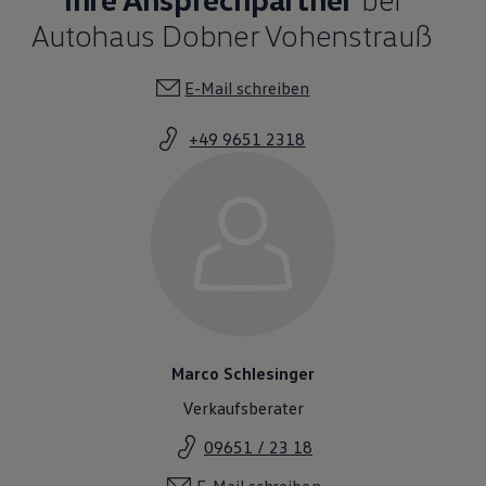
Magazin
Autohaus Dobner Vohenstrauß
Lifestyle
Transport
Familie
E-Mail schreiben
Elektromobilität
Volkswagen R
Pannen- und Unfallhilfe
+49 9651 2318
Volkswagen Kundenbetreuung
Marco Schlesinger
Verkaufsberater
09651 / 23 18