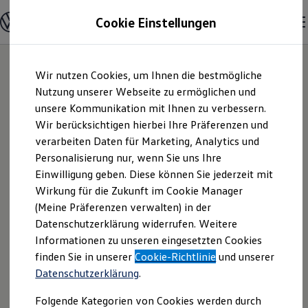
Modelle und Konfigurator
Cookie Einstellungen
Konfigurator
Modelle vergleichen
Konfiguration laden
Zum
Zum
Autosuche
Wir nutzen Cookies, um Ihnen die bestmögliche
Hauptinhalt
Footer
Elektroautos
springen
springen
Nutzung unserer Webseite zu ermöglichen und
ENERGY Sondermodelle
Nutzfahrzeuge
unsere Kommunikation mit Ihnen zu verbessern.
Autohaus Dobner
SUV und CUV
Wir berücksichtigen hierbei Ihre Präferenzen und
Familienautos
verarbeiten Daten für Marketing, Analytics und
Kombis
GmbH | Impressum
Kompaktwagen
Personalisierung nur, wenn Sie uns Ihre
Sportwagen
Einwilligung geben. Diese können Sie jederzeit mit
& Rechtliches
Schnell verfügbare Fahrzeuge
Angebote und Produkte
Wirkung für die Zukunft im Cookie Manager
Aktuelle Angebote
(Meine Präferenzen verwalten) in der
E-Auto-Förderung
Hier finden Sie Informationen über uns
Datenschutzerklärung widerrufen. Weitere
Volkswagen Marktplatz
Informationen zu unseren eingesetzten Cookies
Die ENERGY Sondermodelle
(Autohaus Dobner GmbH) als
Junge Gebrauchtwagen und Gebrauchtwagen
finden Sie in unserer
Cookie-Richtlinie
und unserer
verantwortlichen Anbieter von Inhalten
Volkswagen Zertifizierte Gebrauchtwagen
Datenschutzerklärung
.
und Angeboten, die auf dieser Website
Elektromobilität bei Gebrauchtwagen
Zubehör- und Serviceangebote
speziell aufgeführt sind.
Folgende Kategorien von Cookies werden durch
Saisonangebote