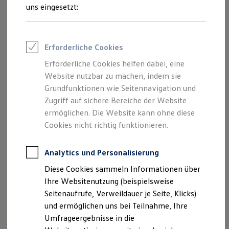
Reifenpakete
uns eingesetzt:
Leasing
Leasing-Angebote
Gebrauchtwagen Leasing
Junge Gebrauchtwagen-Leasing
Impressum
Erforderliche Cookies
Elektroauto Leasing
Kleinwagen-Leasing
Erforderliche Cookies helfen dabei, eine
Datenschutzerklärung
Leasing ohne Anzahlung
Website nutzbar zu machen, indem sie
Finanzierung
Nutzung von Terminbuchung Online
Autokredit mit Schlussrate
Grundfunktionen wie Seitennavigation und
Versicherungen und Garantien
Zugriff auf sichere Bereiche der Website
Kfz-Versicherung
ermöglichen. Die Website kann ohne diese
Restschuldversicherungen
Garantien
Cookies nicht richtig funktionieren.
Impressum
Wartungsverträge
Geschäftskunden
Professional Class bei Volkswagen
Analytics und Personalisierung
Autohaus Dobner GmbH
Großkunden
Altenstädter Straße 20
Diese Cookies sammeln Informationen über
Behörden
92648 Vohenstrauß
Direktkunden
Ihre Websitenutzung (beispielsweise
Sonderfahrzeuge
Seitenaufrufe, Verweildauer je Seite, Klicks)
Anpfiff zum Gewinn
Telefon: 09651 / 23 18
und ermöglichen uns bei Teilnahme, Ihre
Elektromobilität
Fax: 09651 / 33 87
Elektroautos
Umfrageergebnisse in die
ID. Tutorials
E-Mail:
info@auto-dobner.de