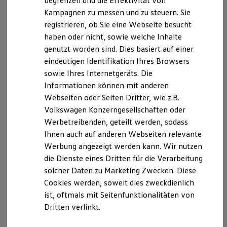
begrenzen und die Effektivität von
10178 Berlin
Hybridautos
Kampagnen zu messen und zu steuern. Sie
Marke und Erlebnis
registrieren, ob Sie eine Webseite besucht
Volkswagen R und R Experience
Telefon: 0180 600 58 50
R-Modelle
haben oder nicht, sowie welche Inhalte
R Experience
(Festnetzpreis 0,20 €/Anruf; Mobilfunkpreise max.
genutzt worden sind. Dies basiert auf einer
Driving Experience
0,60 €/Anruf)
eindeutigen Identifikation Ihres Browsers
Volkswagen entdecken
Werkbesichtigung
sowie Ihres Internetgeräts. Die
Factory visit
Die Eintragung im Vermittlerregister (
Informationen können mit anderen
Lifestyle Shop
www.vermittlerregister.info
) kann unter folgender
Webseiten oder Seiten Dritter, wie z.B.
T-Roc Kollektion
Registrierungsnummer abgerufen werden: D-F4D2-
Golf Kollektion
Volkswagen Konzerngesellschaften oder
ID. Kollektion
PY39T-13 .
Werbetreibenden, geteilt werden, sodass
Volkswagen Kollektion
Ihnen auch auf anderen Webseiten relevante
R-Kollektion
Angaben nach §3 DL-InfoV:
GTI Kollektion
Werbung angezeigt werden kann. Wir nutzen
Fußball Drop
die Dienste eines Dritten für die Verarbeitung
we drive football
Kfz-Schiedsstelle für das Kfz Gewerbe Oberpfalz
solcher Daten zu Marketing Zwecken. Diese
#wedriveproud
Ditthornstraße 21
Besitzer und Service
Cookies werden, soweit dies zweckdienlich
93055 Regensburg
myVolkswagen
ist, oftmals mit Seitenfunktionalitäten von
Software Updates
Tel.: 0941-799730
Dritten verlinkt.
Service und Ersatzteile
Inspektion und HU/AU
Weitere Informationen zu den Kfz-Schiedsstellen,
Reparaturen und Checks