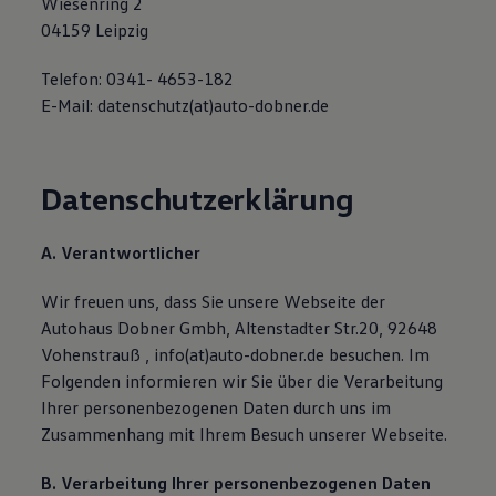
Wiesenring 2
Magazin
04159 Leipzig
Lifestyle
Transport
Telefon: 0341- 4653-182
Familie
Elektromobilität
E-Mail: datenschutz(at)auto-dobner.de
Volkswagen R
Pannen- und Unfallhilfe
Volkswagen Kundenbetreuung
Datenschutzerklärung
A. Verantwortlicher
Wir freuen uns, dass Sie unsere Webseite der
Autohaus Dobner Gmbh, Altenstadter Str.20, 92648
Vohenstrauß , info(at)auto-dobner.de besuchen. Im
Folgenden informieren wir Sie über die Verarbeitung
Ihrer personenbezogenen Daten durch uns im
Zusammenhang mit Ihrem Besuch unserer Webseite.
B. Verarbeitung Ihrer personenbezogenen Daten