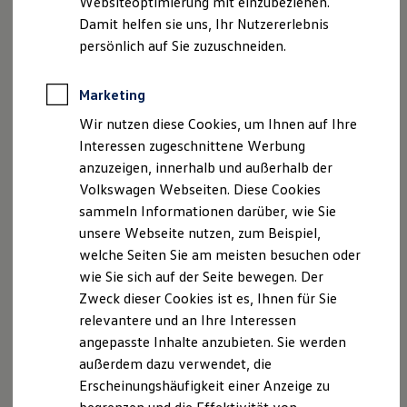
Websiteoptimierung mit einzubeziehen.
Elektrofahrzeugkonzepte
Damit helfen sie uns, Ihr Nutzererlebnis
ID. EVERY1
Geschäftsführer: Peter Dobner
Reichweite
persönlich auf Sie zuzuschneiden.
USt.-ID: DE 239 199 648
Reichweite der ID. Modelle
Reichweite im Winter
Handelsregister: Weiden i.d.Opf HRB2948
Rekuperation
Marketing
Laden
Versicherungsvermitllerregister (
Wir nutzen diese Cookies, um Ihnen auf Ihre
Laden unterwegs
www.vermittlerregister.info
Laden Zuhause
):
Interessen zugeschnittene Werbung
Ladestationen finden
anzuzeigen, innerhalb und außerhalb der
Ladezeitensimulator
Gemeldet bei der IHK für München und Oberbayern
Volkswagen Webseiten. Diese Cookies
Batterie
als produktakzessorischer Versicherungsvertreter mit
Sicherheit
sammeln Informationen darüber, wie Sie
Garantie und Lebensdauer
Erlaubnisbefreiung nach §34d Absatz 3 der
unsere Webseite nutzen, zum Beispiel,
Nachhaltigkeit
Gewerbeordnung (GewO) für KFZ-Versicherungen
welche Seiten Sie am meisten besuchen oder
Technologie
Kosten und Kauf
wie Sie sich auf der Seite bewegen. Der
Gemeinsame Registerstelle nach § 11a Absatz 1
Verbrauchskosten
Zweck dieser Cookies ist es, Ihnen für Sie
Kaufoptionen
GewO und Eintragung im Vermittlerregister:
relevantere und an Ihre Interessen
E-Auto-Förderung
Deutscher Industrie- und Handelskammertag (DIHK)
Software und Konnektivität
angepasste Inhalte anzubieten. Sie werden
e.V.
Die ID. Software 6
außerdem dazu verwendet, die
ID. Software Versionen und Updates
Erscheinungshäufigkeit einer Anzeige zu
Digitale Extras
Breite Straße 29
Schnittstellen zu Ihrem ID.