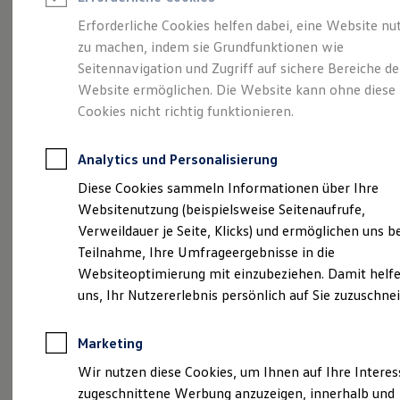
Reifenpakete
Leasing
Erforderliche Cookies helfen dabei, eine Website nu
Leasing-Angebote
zu machen, indem sie Grundfunktionen wie
So geht neu.
Gebrauchtwagen Leasing
Seitennavigation und Zugriff auf sichere Bereiche de
Junge Gebrauchtwagen-Leasing
Elektroauto Leasing
Website ermöglichen. Die Website kann ohne diese
Entdecken Sie jetzt
Kleinwagen-Leasing
Cookies nicht richtig funktionieren.
Leasing ohne Anzahlung
den neuen ID.3 Neo!
Finanzierung
Autokredit mit Schlussrate
Analytics und Personalisierung
Versicherungen und Garantien
Kfz-Versicherung
Diese Cookies sammeln Informationen über Ihre
Restschuldversicherungen
Websitenutzung (beispielsweise Seitenaufrufe,
Garantien
Verweildauer je Seite, Klicks) und ermöglichen uns b
Wartungsverträge
Geschäftskunden
Teilnahme, Ihre Umfrageergebnisse in die
Professional Class bei Volkswagen
Websiteoptimierung mit einzubeziehen. Damit helfe
Großkunden
uns, Ihr Nutzererlebnis persönlich auf Sie zuzuschne
Behörden
Direktkunden
Sonderfahrzeuge
Marketing
Anpfiff zum Gewinn
Elektromobilität
Wir nutzen diese Cookies, um Ihnen auf Ihre Intere
Elektroautos
zugeschnittene Werbung anzuzeigen, innerhalb und
ID. Tutorials