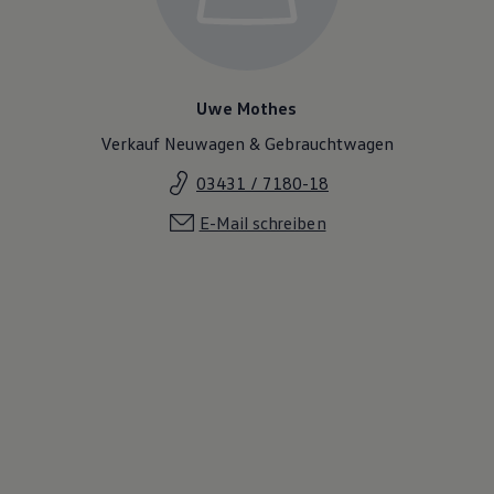
Magazin
Lifestyle
Transport
Familie
Elektromobilität
Uwe Mothes
Volkswagen R
Pannen- und Unfallhilfe
Verkauf Neuwagen & Gebrauchtwagen
Volkswagen Kundenbetreuung
03431 / 7180-18
E-Mail schreiben