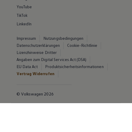
YouTube
TikTok
LinkedIn
Impressum
Nutzungsbedingungen
Datenschutzerklärungen
Cookie-Richtlinie
Lizenzhinweise Dritter
Angaben zum Digital Services Act (DSA)
EU Data Act
Produktsicherheitsinformationen
Vertrag Widerrufen
© Volkswagen 2026
Disclaimer von Volkswagen AG
Die in dieser Darstellung gezeigten Fahrzeuge und