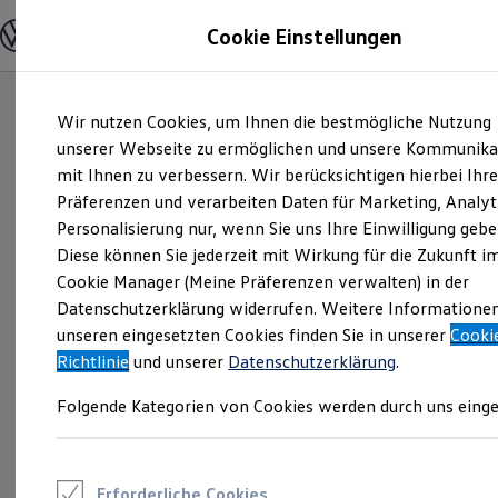
Modelle und Konfigurator
Cookie Einstellungen
Konfigurator
Modelle vergleichen
Konfiguration laden
Zum
Zum
Autosuche
Wir nutzen Cookies, um Ihnen die bestmögliche Nutzung
Hauptinhalt
Footer
Elektroautos
springen
springen
unserer Webseite zu ermöglichen und unsere Kommunika
ENERGY Sondermodelle
Nutzfahrzeuge
mit Ihnen zu verbessern. Wir berücksichtigen hierbei Ihr
SUV und CUV
Präferenzen und verarbeiten Daten für Marketing, Analyt
Familienautos
Personalisierung nur, wenn Sie uns Ihre Einwilligung gebe
Kombis
Kompaktwagen
Diese können Sie jederzeit mit Wirkung für die Zukunft i
Sportwagen
Cookie Manager (Meine Präferenzen verwalten) in der
Schnell verfügbare Fahrzeuge
Angebote und Produkte
Datenschutzerklärung widerrufen. Weitere Informatione
Aktuelle Angebote
unseren eingesetzten Cookies finden Sie in unserer
Cooki
E-Auto-Förderung
Richtlinie
und unserer
Datenschutzerklärung
.
Volkswagen Marktplatz
Die ENERGY Sondermodelle
Folgende Kategorien von Cookies werden durch uns einge
Junge Gebrauchtwagen und Gebrauchtwagen
Volkswagen Zertifizierte Gebrauchtwagen
Elektromobilität bei Gebrauchtwagen
Zubehör- und Serviceangebote
Saisonangebote
Erforderliche Cookies