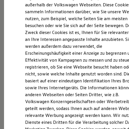
Elektrofahrzeugkonzepte
außerhalb der Volkswagen Webseiten. Diese Cookie
(
Impressum & Rechtliches
)
ID. EVERY1
sammeln Informationen darüber, wie Sie unsere We
Reichweite
nutzen, zum Beispiel, welche Seiten Sie am meisten
Reichweite der ID. Modelle
Reichweite im Winter
besuchen oder wie Sie sich auf der Seite bewegen. D
Rekuperation
Zweck dieser Cookies ist es, Ihnen für Sie relevante
Laden
an Ihre Interessen angepasste Inhalte anzubieten. S
Laden unterwegs
Probefahrt vereinbaren
Laden Zuhause
werden außerdem dazu verwendet, die
Ladestationen finden
Erscheinungshäufigkeit einer Anzeige zu begrenzen 
Ladezeitensimulator
Effektivität von Kampagnen zu messen und zu steue
Batterie
Sicherheit
registrieren, ob Sie eine Webseite besucht haben od
Garantie und Lebensdauer
nicht, sowie welche Inhalte genutzt worden sind. Di
Fahrzeugangebot anfordern
Nachhaltigkeit
basiert auf einer eindeutigen Identifikation Ihres B
Technologie
Kosten und Kauf
sowie Ihres Internetgeräts. Die Informationen kön
Verbrauchskosten
anderen Webseiten oder Seiten Dritter, wie z.B.
Kaufoptionen
Volkswagen Konzerngesellschaften oder Werbetrei
E-Auto-Förderung
Serviceanfrage stellen
Software und Konnektivität
geteilt werden, sodass Ihnen auch auf anderen Web
Die ID. Software 6
relevante Werbung angezeigt werden kann. Wir nut
ID. Software Versionen und Updates
Dienste eines Dritten für die Verarbeitung solcher D
Digitale Extras
Schnittstellen zu Ihrem ID.