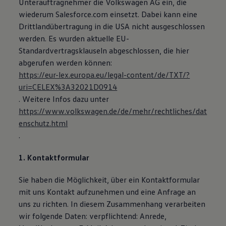
Unterauftragnehmer die Volkswagen AG ein, die
Magazin
wiederum Salesforce.com einsetzt. Dabei kann eine
Lifestyle
Drittlandübertragung in die USA nicht ausgeschlossen
Transport
Familie
werden. Es wurden aktuelle EU-
Elektromobilität
Standardvertragsklauseln abgeschlossen, die hier
Volkswagen R
abgerufen werden können:
Pannen- und Unfallhilfe
Volkswagen Kundenbetreuung
https://eur-lex.europa.eu/legal-content/de/TXT/?
uri=CELEX%3A32021D0914
. Weitere Infos dazu unter
https://www.volkswagen.de/de/mehr/rechtliches/dat
enschutz.html
.
1. Kontaktformular
Sie haben die Möglichkeit, über ein Kontaktformular
mit uns Kontakt aufzunehmen und eine Anfrage an
uns zu richten. In diesem Zusammenhang verarbeiten
wir folgende Daten: verpflichtend: Anrede,