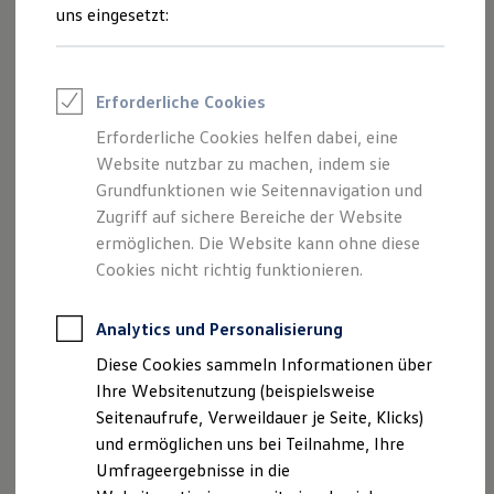
Reifenpakete
uns eingesetzt:
Leasing
Leasing-Angebote
Gebrauchtwagen Leasing
Junge Gebrauchtwagen-Leasing
Impressum
Erforderliche Cookies
Elektroauto Leasing
Kleinwagen-Leasing
Erforderliche Cookies helfen dabei, eine
Datenschutzerklärung
Leasing ohne Anzahlung
Website nutzbar zu machen, indem sie
Finanzierung
Autokredit mit Schlussrate
Grundfunktionen wie Seitennavigation und
Versicherungen und Garantien
Zugriff auf sichere Bereiche der Website
Impressum
Kfz-Versicherung
ermöglichen. Die Website kann ohne diese
Restschuldversicherungen
Garantien
Cookies nicht richtig funktionieren.
Autohaus Döbeln GmbH
Wartungsverträge
Geschäftskunden
Professional Class bei Volkswagen
Analytics und Personalisierung
Rosa-Luxemburg-Straße 1 a
Großkunden
Diese Cookies sammeln Informationen über
Behörden
04720 Döbeln
Direktkunden
Ihre Websitenutzung (beispielsweise
Sonderfahrzeuge
Seitenaufrufe, Verweildauer je Seite, Klicks)
Anpfiff zum Gewinn
Telefon: +49 3431 71800
und ermöglichen uns bei Teilnahme, Ihre
Elektromobilität
Elektroautos
Umfrageergebnisse in die
Fax: +49 3431 718012
ID. Tutorials