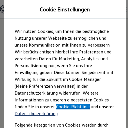
Modelle und Konfigurator
Cookie Einstellungen
Konfigurator
Modelle vergleichen
Konfiguration laden
Zum
Zum
Autosuche
Wir nutzen Cookies, um Ihnen die bestmögliche
Hauptinhalt
Footer
Elektroautos
springen
springen
Nutzung unserer Webseite zu ermöglichen und
ENERGY Sondermodelle
Nutzfahrzeuge
unsere Kommunikation mit Ihnen zu verbessern.
Autohaus Döbeln
SUV und CUV
Wir berücksichtigen hierbei Ihre Präferenzen und
Familienautos
verarbeiten Daten für Marketing, Analytics und
Kombis
GmbH | Impressum
Kompaktwagen
Personalisierung nur, wenn Sie uns Ihre
Sportwagen
Einwilligung geben. Diese können Sie jederzeit mit
& Rechtliches
Schnell verfügbare Fahrzeuge
Angebote und Produkte
Wirkung für die Zukunft im Cookie Manager
Aktuelle Angebote
(Meine Präferenzen verwalten) in der
E-Auto-Förderung
Hier finden Sie Informationen über uns
Datenschutzerklärung widerrufen. Weitere
Volkswagen Marktplatz
Informationen zu unseren eingesetzten Cookies
Die ENERGY Sondermodelle
(Autohaus Döbeln GmbH) als
Junge Gebrauchtwagen und Gebrauchtwagen
finden Sie in unserer
Cookie-Richtlinie
und unserer
verantwortlichen Anbieter von Inhalten
Volkswagen Zertifizierte Gebrauchtwagen
Datenschutzerklärung
.
und Angeboten, die auf dieser Website
Elektromobilität bei Gebrauchtwagen
Zubehör- und Serviceangebote
speziell aufgeführt sind.
Folgende Kategorien von Cookies werden durch
Saisonangebote