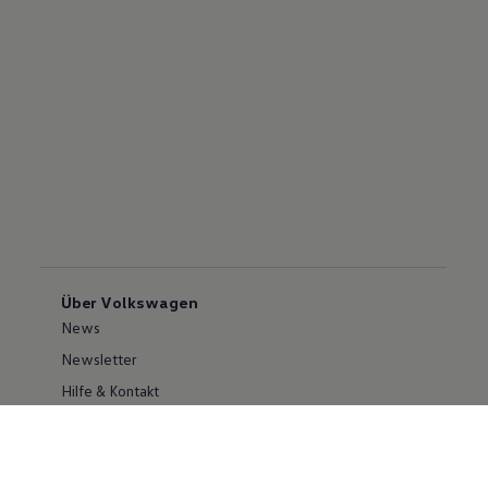
Über Volkswagen
News
Newsletter
Hilfe & Kontakt
Karriere
Händlersuche
Geschäftskunden