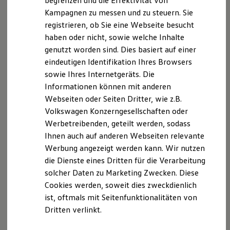
begrenzen und die Effektivität von
Streitbeilegungsverfahren vor einer
Hybridautos
Kampagnen zu messen und zu steuern. Sie
Verbraucherschlichtungsstelle weder bereit noch dazu
Marke und Erlebnis
registrieren, ob Sie eine Webseite besucht
Volkswagen R und R Experience
verpflichtet.
R-Modelle
haben oder nicht, sowie welche Inhalte
R Experience
genutzt worden sind. Dies basiert auf einer
Datenschutzbeauftragte:
Driving Experience
eindeutigen Identifikation Ihres Browsers
Volkswagen entdecken
Werkbesichtigung
Petra Klöden
sowie Ihres Internetgeräts. Die
Factory visit
Informationen können mit anderen
Lifestyle Shop
petra.kloeden@autohaus-doebeln.de
Webseiten oder Seiten Dritter, wie z.B.
T-Roc Kollektion
Golf Kollektion
Volkswagen Konzerngesellschaften oder
ID. Kollektion
Social Media: Facebook/ -->Wir nutzen Facebook zu
Werbetreibenden, geteilt werden, sodass
Volkswagen Kollektion
Werbezwecken.
Ihnen auch auf anderen Webseiten relevante
R-Kollektion
GTI Kollektion
Werbung angezeigt werden kann. Wir nutzen
Fußball Drop
die Dienste eines Dritten für die Verarbeitung
we drive football
Datenschutzerklärung
solcher Daten zu Marketing Zwecken. Diese
#wedriveproud
Besitzer und Service
Cookies werden, soweit dies zweckdienlich
myVolkswagen
ist, oftmals mit Seitenfunktionalitäten von
Datenschutzerklärung
Software Updates
Dritten verlinkt.
Service und Ersatzteile
Inspektion und HU/AU
A. Verantwortlicher
Reparaturen und Checks