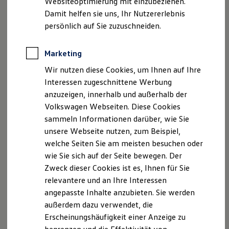
Websiteoptimierung mit einzubeziehen.
Elektrofahrzeugkonzepte
Damit helfen sie uns, Ihr Nutzererlebnis
ID. EVERY1
E-Mail:
info@autohaus-doebeln.de
Reichweite
persönlich auf Sie zuzuschneiden.
Reichweite der ID. Modelle
Geschäftsführer: Gernot Schliebe
Reichweite im Winter
Rekuperation
Marketing
USt.-ID: DE141705950
Laden
Wir nutzen diese Cookies, um Ihnen auf Ihre
Laden unterwegs
Laden Zuhause
Interessen zugeschnittene Werbung
Handelsregister: Chemnitz HRB 100774
Ladestationen finden
anzuzeigen, innerhalb und außerhalb der
Ladezeitensimulator
Steuernummer: 236/105/09363
Volkswagen Webseiten. Diese Cookies
Batterie
Sicherheit
sammeln Informationen darüber, wie Sie
Garantie und Lebensdauer
Versicherungsvermittlerregisternummer: D-MCY9-
unsere Webseite nutzen, zum Beispiel,
Nachhaltigkeit
72GF4-80
welche Seiten Sie am meisten besuchen oder
Technologie
Kosten und Kauf
wie Sie sich auf der Seite bewegen. Der
Verbrauchskosten
IHK Chemnitz ,Strasse PF 464
Zweck dieser Cookies ist es, Ihnen für Sie
Kaufoptionen
relevantere und an Ihre Interessen
E-Auto-Förderung
Hinweis gemäß § 36
Software und Konnektivität
angepasste Inhalte anzubieten. Sie werden
Verbraucherstreitbeilegungsgesetz (VSBG)
Die ID. Software 6
außerdem dazu verwendet, die
ID. Software Versionen und Updates
Erscheinungshäufigkeit einer Anzeige zu
Digitale Extras
Wir sind zur Teilnahme an einem
Schnittstellen zu Ihrem ID.