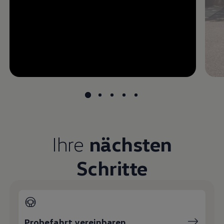
--:--
undefined, --:--
Ihre
nächsten
Schritte
Probefahrt vereinbaren