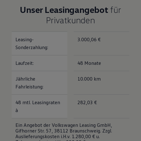
Motorenöl und Flüssigkeiten
Unser Leasingangebot
für
Räder und Reifen
Pannen- und Unfallhilfe
Privatkunden
Economy Service
Volkswagen Teile
Zubehör
Modellspezifisches Zubehör
Leasing-
3.000,06 €
Schutz und Pflege
Sonderzahlung:
Transport
Entertainment und Elektronik
Individualisieren
Laufzeit:
48 Monate
Wallbox und Ladekabel
Digitale Extras
Dienste für Ihr Modell finden
Jährliche
10.000 km
Volkswagen Apps, Login und Shop
Fahrleistung:
Handy und Fahrzeug verbinden
Updates für Software, Karten und Radio
Über Ihr Auto
48 mtl. Leasingraten
282,03 €
Vorgängermodelle
à
Kundeninformationen
Volkswagen Kundenbetreuung
Warn- und Kontrollleuchten
Ein Angebot der Volkswagen Leasing GmbH,
Assistenzsysteme
Gifhorner Str. 57, 38112 Braunschweig. Zzgl.
Digitale Betriebsanleitung
Auslieferungskosten i.H.v. 1.280,00 € u.
Live Beratung