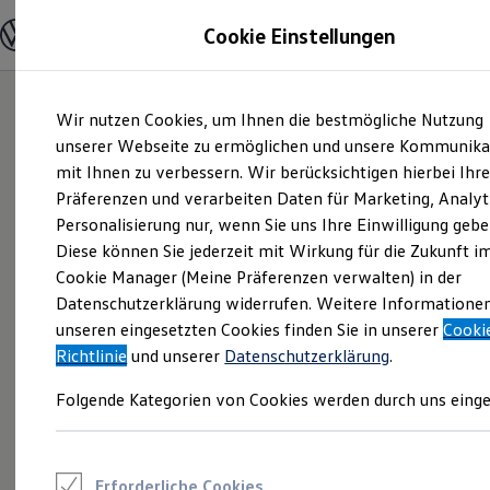
Modelle und Konfigurator
Cookie Einstellungen
Konfigurator
Modelle vergleichen
Konfiguration laden
Zum
Zum
Autosuche
Wir nutzen Cookies, um Ihnen die bestmögliche Nutzung
Hauptinhalt
Footer
Elektroautos
springen
springen
unserer Webseite zu ermöglichen und unsere Kommunika
ENERGY Sondermodelle
Nutzfahrzeuge
mit Ihnen zu verbessern. Wir berücksichtigen hierbei Ihr
SUV und CUV
Präferenzen und verarbeiten Daten für Marketing, Analyt
Familienautos
Personalisierung nur, wenn Sie uns Ihre Einwilligung gebe
Kombis
Kompaktwagen
Diese können Sie jederzeit mit Wirkung für die Zukunft i
Sportwagen
Cookie Manager (Meine Präferenzen verwalten) in der
Schnell verfügbare Fahrzeuge
Angebote und Produkte
Datenschutzerklärung widerrufen. Weitere Informatione
Aktuelle Angebote
unseren eingesetzten Cookies finden Sie in unserer
Cooki
E-Auto-Förderung
Richtlinie
und unserer
Datenschutzerklärung
.
Volkswagen Marktplatz
Die ENERGY Sondermodelle
Folgende Kategorien von Cookies werden durch uns einge
Junge Gebrauchtwagen und Gebrauchtwagen
Volkswagen Zertifizierte Gebrauchtwagen
Elektromobilität bei Gebrauchtwagen
Zubehör- und Serviceangebote
Saisonangebote
Erforderliche Cookies