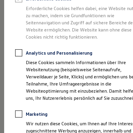
Reifenpakete
Leasing
Erforderliche Cookies helfen dabei, eine Website nu
Leasing-Angebote
zu machen, indem sie Grundfunktionen wie
Gebrauchtwagen Leasing
So geht neu.
Der
Seitennavigation und Zugriff auf sichere Bereiche de
Junge Gebrauchtwagen-Leasing
Elektroauto Leasing
Website ermöglichen. Die Website kann ohne diese
Kleinwagen-Leasing
neue ID.3 Neo.
Cookies nicht richtig funktionieren.
Leasing ohne Anzahlung
Finanzierung
Autokredit mit Schlussrate
Analytics und Personalisierung
Versicherungen und Garantien
Kfz-Versicherung
Diese Cookies sammeln Informationen über Ihre
Restschuldversicherungen
Websitenutzung (beispielsweise Seitenaufrufe,
Garantien
Verweildauer je Seite, Klicks) und ermöglichen uns b
Wartungsverträge
Geschäftskunden
Teilnahme, Ihre Umfrageergebnisse in die
Professional Class bei Volkswagen
Websiteoptimierung mit einzubeziehen. Damit helfe
Großkunden
uns, Ihr Nutzererlebnis persönlich auf Sie zuzuschne
Behörden
Direktkunden
Sonderfahrzeuge
Marketing
Anpfiff zum Gewinn
Elektromobilität
Wir nutzen diese Cookies, um Ihnen auf Ihre Intere
Elektroautos
zugeschnittene Werbung anzuzeigen, innerhalb und
ID. Tutorials