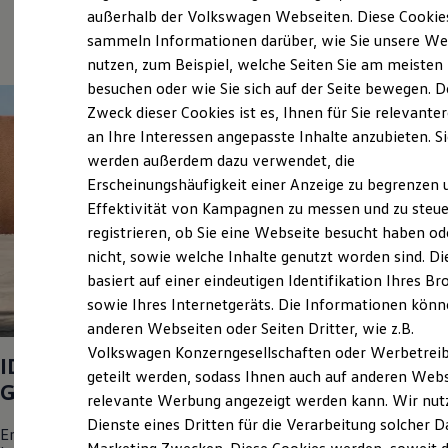
Elektrofahrzeugkonzepte
außerhalb der Volkswagen Webseiten. Diese Cookie
(
Impressum & Rechtliches
)
ID. EVERY1
sammeln Informationen darüber, wie Sie unsere We
Reichweite
nutzen, zum Beispiel, welche Seiten Sie am meisten
Reichweite der ID. Modelle
Reichweite im Winter
besuchen oder wie Sie sich auf der Seite bewegen. D
Rekuperation
Zweck dieser Cookies ist es, Ihnen für Sie relevante
Laden
an Ihre Interessen angepasste Inhalte anzubieten. S
Laden unterwegs
Laden Zuhause
werden außerdem dazu verwendet, die
Ladestationen finden
Erscheinungshäufigkeit einer Anzeige zu begrenzen 
Ladezeitensimulator
Effektivität von Kampagnen zu messen und zu steue
Batterie
Sicherheit
registrieren, ob Sie eine Webseite besucht haben od
Garantie und Lebensdauer
nicht, sowie welche Inhalte genutzt worden sind. Di
Nachhaltigkeit
basiert auf einer eindeutigen Identifikation Ihres B
Technologie
Kosten und Kauf
sowie Ihres Internetgeräts. Die Informationen kön
1
Verbrauchskosten
anderen Webseiten oder Seiten Dritter, wie z.B.
Kaufoptionen
Volkswagen Konzerngesellschaften oder Werbetrei
E-Auto-Förderung
ID.3
Neo Trend 125 kW (170
PS
) 50 kWh 1-
Software und Konnektivität
geteilt werden, sodass Ihnen auch auf anderen Web
Gang-Automatik
Die ID. Software 6
relevante Werbung angezeigt werden kann. Wir nut
ID. Software Versionen und Updates
Dienste eines Dritten für die Verarbeitung solcher D
Digitale Extras
Energieverbrauch kombiniert: 14,0 kWh/100 km; CO₂-Emission
Schnittstellen zu Ihrem ID.