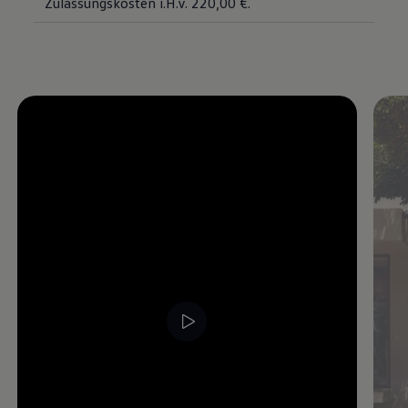
Zulassungskosten i.H.v. 220,00 €.
Magazin
Lifestyle
Transport
Familie
Elektromobilität
Volkswagen R
Pannen- und Unfallhilfe
Volkswagen Kundenbetreuung