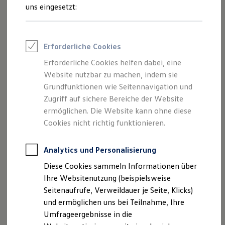
Reifenpakete
uns eingesetzt:
Leasing
Leasing-Angebote
Gebrauchtwagen Leasing
Junge Gebrauchtwagen-Leasing
Impressum
Erforderliche Cookies
Elektroauto Leasing
Kleinwagen-Leasing
Erforderliche Cookies helfen dabei, eine
Datenschutzerklärung
Leasing ohne Anzahlung
Website nutzbar zu machen, indem sie
Finanzierung
Nutzung von Terminbuchung Online
Autokredit mit Schlussrate
Grundfunktionen wie Seitennavigation und
Versicherungen und Garantien
Zugriff auf sichere Bereiche der Website
Kfz-Versicherung
ermöglichen. Die Website kann ohne diese
Restschuldversicherungen
Garantien
Cookies nicht richtig funktionieren.
Impressum
Wartungsverträge
Geschäftskunden
Professional Class bei Volkswagen
Analytics und Personalisierung
Eskildsen GmbH & Co. KG
Großkunden
Potthofstraße 7
Diese Cookies sammeln Informationen über
Behörden
25524 Itzehoe
Direktkunden
Ihre Websitenutzung (beispielsweise
Sonderfahrzeuge
Seitenaufrufe, Verweildauer je Seite, Klicks)
Anpfiff zum Gewinn
Telefon: 04821 / 40 00-0
und ermöglichen uns bei Teilnahme, Ihre
Elektromobilität
Fax: 04821 / 40 00-20
Elektroautos
Umfrageergebnisse in die
ID. Tutorials
E-Mail:
info@eskildsen.sh