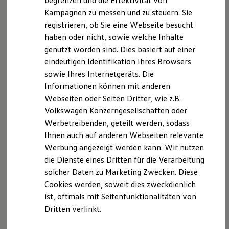
begrenzen und die Effektivität von
Hybridautos
Bergstr. 2
Kampagnen zu messen und zu steuern. Sie
Marke und Erlebnis
24103 Kiel
registrieren, ob Sie eine Webseite besucht
Volkswagen R und R Experience
(
www.vermittlerregister.info):D-BNLX-ZAZPV-49
R-Modelle
haben oder nicht, sowie welche Inhalte
R Experience
genutzt worden sind. Dies basiert auf einer
Driving Experience
17.02.2011
eindeutigen Identifikation Ihres Browsers
Volkswagen entdecken
Werkbesichtigung
sowie Ihres Internetgeräts. Die
Mitglied der Industrie- und Handelskammer Kiel
Factory visit
Informationen können mit anderen
Bergstr. 2
Lifestyle Shop
Webseiten oder Seiten Dritter, wie z.B.
T-Roc Kollektion
24103 Kiel
Golf Kollektion
Volkswagen Konzerngesellschaften oder
ID. Kollektion
Werbetreibenden, geteilt werden, sodass
Berufsrechtliche Regelungen:
Volkswagen Kollektion
Ihnen auch auf anderen Webseiten relevante
R-Kollektion
§34 d Gewerbeordnung (ggf. § 34 e
GTI Kollektion
Werbung angezeigt werden kann. Wir nutzen
Gewerbeordnung)
Fußball Drop
die Dienste eines Dritten für die Verarbeitung
we drive football
§§ 59 - 68 VVG
solcher Daten zu Marketing Zwecken. Diese
#wedriveproud
Besitzer und Service
Cookies werden, soweit dies zweckdienlich
myVolkswagen
VersVermV
ist, oftmals mit Seitenfunktionalitäten von
Software Updates
Die berufsrechtlichen Regelungen können über
Dritten verlinkt.
Service und Ersatzteile
www.gesetze-im-internet.de
Inspektion und HU/AU
eingesehen werden.
Reparaturen und Checks