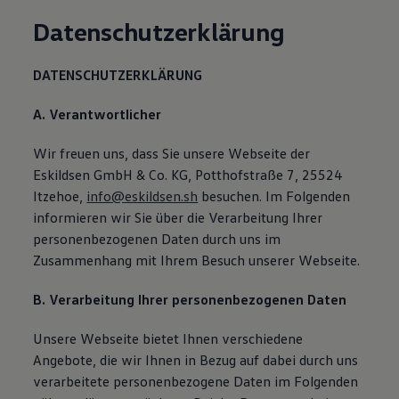
Magazin
Datenschutzerklärung
Lifestyle
Transport
Familie
DATENSCHUTZERKLÄRUNG
Elektromobilität
Volkswagen R
Pannen- und Unfallhilfe
A. Verantwortlicher
Volkswagen Kundenbetreuung
Wir freuen uns, dass Sie unsere Webseite der
Eskildsen GmbH & Co. KG, Potthofstraße 7, 25524
Itzehoe,
info@eskildsen.sh
besuchen. Im Folgenden
informieren wir Sie über die Verarbeitung Ihrer
personenbezogenen Daten durch uns im
Zusammenhang mit Ihrem Besuch unserer Webseite.
B. Verarbeitung Ihrer personenbezogenen Daten
Unsere Webseite bietet Ihnen verschiedene
Angebote, die wir Ihnen in Bezug auf dabei durch uns
verarbeitete personenbezogene Daten im Folgenden