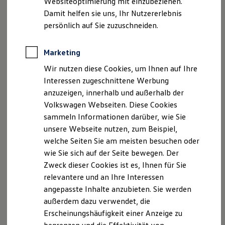
Websiteoptimierung mit einzubeziehen.
Elektrofahrzeugkonzepte
Damit helfen sie uns, Ihr Nutzererlebnis
ID. EVERY1
Geschäftsführung: Nina Eskildsen, Ilka Eskildsen-
Reichweite
persönlich auf Sie zuzuschneiden.
Strohbecke, Lena Marie Dühring
Reichweite der ID. Modelle
Reichweite im Winter
USt.-ID: DE 134771825
Rekuperation
Marketing
Handelsregister: Amtsgericht Pinneberg, HRB 1699 IZ
Laden
Wir nutzen diese Cookies, um Ihnen auf Ihre
Laden unterwegs
Hinweis gemäß § 36
Laden Zuhause
Interessen zugeschnittene Werbung
Ladestationen finden
Verbraucherstreitbeilegungsgesetz (VSBG)DEr
anzuzeigen, innerhalb und außerhalb der
Ladezeitensimulator
Verkäufer/Auftragnehmer wird nicht an einem
Volkswagen Webseiten. Diese Cookies
Batterie
Streitbeilegungsverfahren vor einer
Sicherheit
sammeln Informationen darüber, wie Sie
Garantie und Lebensdauer
Verbraucherschlichtungsstelle im Sinne des VSBG
unsere Webseite nutzen, zum Beispiel,
Nachhaltigkeit
teilnehmen und ist hierzu auch nicht verpflichtet.
welche Seiten Sie am meisten besuchen oder
Technologie
Kosten und Kauf
wie Sie sich auf der Seite bewegen. Der
Verbrauchskosten
Versicherungsvermittlerregister: D-BNLX-ZAZPV-49
Zweck dieser Cookies ist es, Ihnen für Sie
Kaufoptionen
Versicherungsvermittlerregister
relevantere und an Ihre Interessen
E-Auto-Förderung
Versicherungsvertreter mit Erlaubnisbefreiung,
Software und Konnektivität
angepasste Inhalte anzubieten. Sie werden
Die ID. Software 6
Bundesrepublik Deutschland
außerdem dazu verwendet, die
ID. Software Versionen und Updates
Erlaubnisbefreiung nach § 34d Abs. 3 GewO
Erscheinungshäufigkeit einer Anzeige zu
Digitale Extras
Aufsichtsbehörde: IHK Kiel
Schnittstellen zu Ihrem ID.