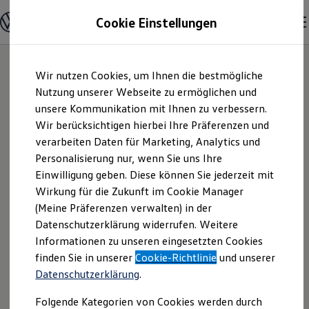
Modelle und Konfigurator
Cookie Einstellungen
Konfigurator
Modelle vergleichen
Konfiguration laden
Zum
Zum
Autosuche
Wir nutzen Cookies, um Ihnen die bestmögliche
Hauptinhalt
Footer
Elektroautos
springen
springen
Nutzung unserer Webseite zu ermöglichen und
ENERGY Sondermodelle
Nutzfahrzeuge
unsere Kommunikation mit Ihnen zu verbessern.
Eskildsen GmbH &
SUV und CUV
Wir berücksichtigen hierbei Ihre Präferenzen und
Familienautos
verarbeiten Daten für Marketing, Analytics und
Kombis
Co. KG | Impressum
Kompaktwagen
Personalisierung nur, wenn Sie uns Ihre
Sportwagen
Einwilligung geben. Diese können Sie jederzeit mit
& Rechtliches
Schnell verfügbare Fahrzeuge
Angebote und Produkte
Wirkung für die Zukunft im Cookie Manager
Aktuelle Angebote
(Meine Präferenzen verwalten) in der
E-Auto-Förderung
Hier finden Sie Informationen über uns
Datenschutzerklärung widerrufen. Weitere
Volkswagen Marktplatz
Informationen zu unseren eingesetzten Cookies
Die ENERGY Sondermodelle
(Eskildsen GmbH & Co. KG) als
Junge Gebrauchtwagen und Gebrauchtwagen
finden Sie in unserer
Cookie-Richtlinie
und unserer
verantwortlichen Anbieter von Inhalten
Volkswagen Zertifizierte Gebrauchtwagen
Datenschutzerklärung
.
und Angeboten, die auf dieser Website
Elektromobilität bei Gebrauchtwagen
Zubehör- und Serviceangebote
speziell aufgeführt sind.
Folgende Kategorien von Cookies werden durch
Saisonangebote