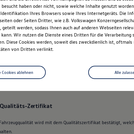
 besucht haben oder nicht, sowie welche Inhalte genutzt worden s
 Identifikation Ihres Browsers sowie Ihres Internetgeräts. Die 
ständlich.
Das
Gebrauchtwage
iten oder Seiten Dritter, wie z.B. Volkswagen Konzerngesellsch
rechen.
 geteilt werden, sodass Ihnen auch auf anderen Webseiten rel
kann. Wir nutzen die Dienste eines Dritten für die Verarbeitung 
. Diese Cookies werden, soweit dies zweckdienlich ist, oftmals
 360°
Gebrauchtwagen
-Check
täten von Dritten verlinkt.
lkswagen
Zertifizierter
Gebrauchtwagen
an unsere Kunden überge
e Cookies ablehnen
Alle zulass
des Fahrzeugs mit dem gründlichen 360°
Gebrauchtwagen
-Check.
nik, Optik, Wartung und Garantie umfassend beleuchtet.
Qualitäts-Zertifikat
Fahrzeugqualität wird mit dem Qualitätszertifikat bestätigt, welc
alten.