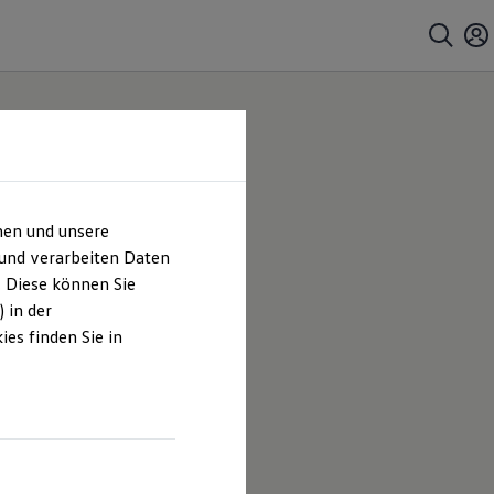
hen und unsere
 und verarbeiten Daten
. Diese können Sie
 in der
es finden Sie in