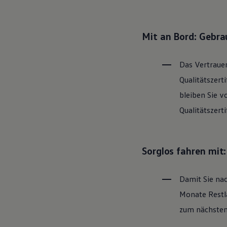
Hybridautos
Marke und Erlebnis
Volkswagen R und R Experience
R-Modelle
Mit an Bord: Gebr
R Experience
Driving Experience
Volkswagen entdecken
Das Vertrauen
Werkbesichtigung
Factory visit
Qualitätszert
Lifestyle Shop
bleiben Sie v
T-Roc Kollektion
Golf Kollektion
Qualitätszert
ID. Kollektion
Volkswagen Kollektion
R-Kollektion
GTI Kollektion
Sorglos fahren mit
Fußball Drop
we drive football
#wedriveproud
Damit Sie nac
Besitzer und Service
myVolkswagen
Monate Restla
Software Updates
Service und Ersatzteile
zum nächsten 
Inspektion und HU/AU
Reparaturen und Checks