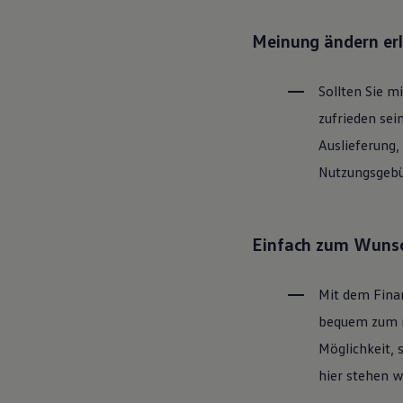
Motorenöl und Flüssigkeiten
Räder und Reifen
Meinung ändern er
Pannen- und Unfallhilfe
Economy Service
Volkswagen Teile
Sollten Sie m
Zubehör
Modellspezifisches Zubehör
zufrieden sei
Schutz und Pflege
Transport
Auslieferung,
Entertainment und Elektronik
Nutzungsgebüh
Individualisieren
Wallbox und Ladekabel
Digitale Extras
Dienste für Ihr Modell finden
Volkswagen Apps, Login und Shop
Einfach zum Wunsc
Handy und Fahrzeug verbinden
Updates für Software, Karten und Radio
Über Ihr Auto
Mit dem Fina
Vorgängermodelle
Kundeninformationen
bequem zum ne
Volkswagen Kundenbetreuung
Möglichkeit, 
Warn- und Kontrollleuchten
Assistenzsysteme
hier stehen w
Digitale Betriebsanleitung
Live Beratung