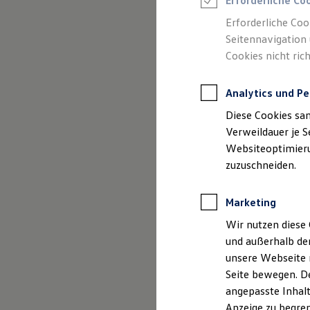
Gebrauchtwage
Erforderliche Co
Reifenpakete
Leasing
Erforderliche Coo
Leasing-Angebote
Seitennavigation 
Gebrauchtwagen Leasing
Cookies nicht rich
Junge Gebrauchtwagen-Leasing
Elektroauto Leasing
Kleinwagen-Leasing
Analytics und Pe
Leasing ohne Anzahlung
Finanzierung
Diese Cookies sa
Autokredit mit Schlussrate
Versicherungen und Garantien
Verweildauer je S
Kfz-Versicherung
Websiteoptimierun
Restschuldversicherungen
zuzuschneiden.
Garantien
(
Impressum & Rechtliches
)
Wartungsverträge
Geschäftskunden
Marketing
Professional Class bei Volkswagen
Großkunden
Wir nutzen diese 
Behörden
und außerhalb de
Direktkunden
Sonderfahrzeuge
unsere Webseite n
Anpfiff zum Gewinn
Seite bewegen. De
Elektromobilität
angepasste Inhalt
Elektroautos
ID. Tutorials
Anzeige zu begren