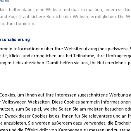
n.
okies
kies helfen dabei, eine Website nutzbar zu machen, indem sie G
und Zugriff auf sichere Bereiche der Website ermöglichen. Die W
tig funktionieren.
rsonalisierung
mmeln Informationen über Ihre Websitenutzung (beispielsweise S
eite, Klicks) und ermöglichen uns bei Teilnahme, Ihre Umfrageerge
g mit einzubeziehen. Damit helfen sie uns, Ihr Nutzererlebnis pe
Cookies, um Ihnen auf Ihre Interessen zugeschnittene Werbung a
r Volkswagen Webseiten. Diese Cookies sammeln Informationen 
utzen, zum Beispiel, welche Seiten Sie am meisten besuchen oder
r Zweck dieser Cookies ist es, Ihnen für Sie relevantere und an I
e anzubieten. Sie werden außerdem dazu verwendet, die Erschein
zen und die Effektivität von Kampagnen zu messen und zu steuern