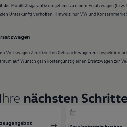
t der Mobilitätsgarantie umgehend zu einem Ersatzwagen (bzw. b
den Unterkunft) verholfen. Hinweis: nur VW und Konzernmarken 
 Ersatzwagen
ren
Volkswagen
Zertifizierten
Gebrauchtwagen
zur Inspektion bri
eitraum auf Wunsch gern kostengünstig einen Ersatzwagen zur Ve
Ihre
nächsten Schritt
rzeugangebot
Servicetermin buchen