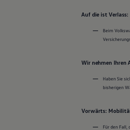
Magazin
Lifestyle
Auf die ist Verlass
Transport
Familie
Elektromobilität
Beim
Volksw
Volkswagen R
Pannen- und Unfallhilfe
Versicherung
Volkswagen Kundenbetreuung
Wir nehmen Ihren 
Haben Sie sic
bisherigen Wa
Vorwärts: Mobilitä
Für den Fall, 