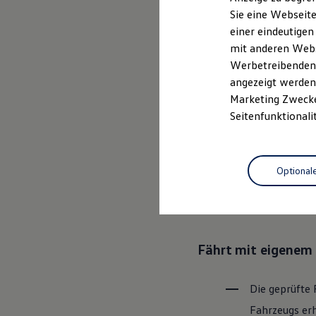
Elektrofahrzeugkonzepte
Sie eine Webseite
ID. EVERY1
einer eindeutigen
Reichweite
Ganz selbstver
Reichweite der ID. Modelle
mit anderen Webse
Reichweite im Winter
Leistungsversp
Werbetreibenden,
Rekuperation
angezeigt werden 
Laden
Laden unterwegs
Marketing Zwecken
Laden Zuhause
Rundum sicher: der
Seitenfunktionali
Ladestationen finden
Ladezeitensimulator
Batterie
Bevor ein
Vo
Sicherheit
Optional
den Zustand 
Garantie und Lebensdauer
Nachhaltigkeit
Bereiche Tech
Technologie
Kosten und Kauf
Verbrauchskosten
Kaufoptionen
Fährt mit eigenem 
E-Auto-Förderung
Software und Konnektivität
Die ID. Software 6
ID. Software Versionen und Updates
Die geprüfte 
Digitale Extras
Fahrzeugs erh
Schnittstellen zu Ihrem ID.