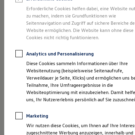
Reifenpakete
Leasing
Erforderliche Cookies helfen dabei, eine Website nu
Leasing-Angebote
zu machen, indem sie Grundfunktionen wie
Eine Spur Extra.
Der
Gebrauchtwagen Leasing
Seitennavigation und Zugriff auf sichere Bereiche de
Junge Gebrauchtwagen-Leasing
Elektroauto Leasing
Website ermöglichen. Die Website kann ohne diese
neue vollelektrische
Kleinwagen-Leasing
Cookies nicht richtig funktionieren.
Leasing ohne Anzahlung
ID. Polo
Finanzierung
Autokredit mit Schlussrate
Analytics und Personalisierung
Versicherungen und Garantien
Kfz-Versicherung
Diese Cookies sammeln Informationen über Ihre
Restschuldversicherungen
Websitenutzung (beispielsweise Seitenaufrufe,
Garantien
Verweildauer je Seite, Klicks) und ermöglichen uns b
Wartungsverträge
Geschäftskunden
Teilnahme, Ihre Umfrageergebnisse in die
Professional Class bei Volkswagen
Websiteoptimierung mit einzubeziehen. Damit helfe
Großkunden
uns, Ihr Nutzererlebnis persönlich auf Sie zuzuschne
Behörden
Direktkunden
Sonderfahrzeuge
Marketing
Anpfiff zum Gewinn
(
Impressum & Rechtliches
)
Elektromobilität
Wir nutzen diese Cookies, um Ihnen auf Ihre Intere
Elektroautos
zugeschnittene Werbung anzuzeigen, innerhalb und
ID. Tutorials