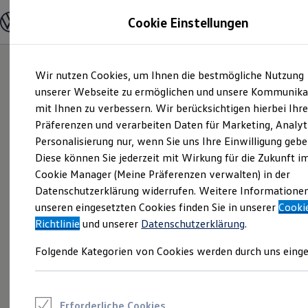
Modelle und Konfigurator
Cookie Einstellungen
Konfigurator
Modelle vergleichen
Konfiguration laden
Zum
Zum
Autosuche
Wir nutzen Cookies, um Ihnen die bestmögliche Nutzung
Hauptinhalt
Footer
Elektroautos
springen
springen
unserer Webseite zu ermöglichen und unsere Kommunika
ENERGY Sondermodelle
Nutzfahrzeuge
mit Ihnen zu verbessern. Wir berücksichtigen hierbei Ihr
SUV und CUV
Präferenzen und verarbeiten Daten für Marketing, Analyt
Familienautos
Personalisierung nur, wenn Sie uns Ihre Einwilligung gebe
Kombis
Kompaktwagen
Diese können Sie jederzeit mit Wirkung für die Zukunft i
Sportwagen
Cookie Manager (Meine Präferenzen verwalten) in der
Schnell verfügbare Fahrzeuge
Angebote und Produkte
Datenschutzerklärung widerrufen. Weitere Informatione
Aktuelle Angebote
unseren eingesetzten Cookies finden Sie in unserer
Cooki
E-Auto-Förderung
Richtlinie
und unserer
Datenschutzerklärung
.
Volkswagen Marktplatz
Die ENERGY Sondermodelle
Folgende Kategorien von Cookies werden durch uns einge
Junge Gebrauchtwagen und Gebrauchtwagen
Volkswagen Zertifizierte Gebrauchtwagen
Elektromobilität bei Gebrauchtwagen
Zubehör- und Serviceangebote
Saisonangebote
Erforderliche Cookies