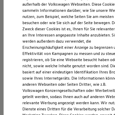
Elektrofahrzeugkonzepte
außerhalb der Volkswagen Webseiten. Diese Cookie
ID. EVERY1
sammeln Informationen darüber, wie Sie unsere We
Reichweite
nutzen, zum Beispiel, welche Seiten Sie am meisten
Reichweite der ID. Modelle
Probefahrt vereinbaren
Reichweite im Winter
besuchen oder wie Sie sich auf der Seite bewegen. D
Rekuperation
Zweck dieser Cookies ist es, Ihnen für Sie relevante
Laden
an Ihre Interessen angepasste Inhalte anzubieten. S
Laden unterwegs
Laden Zuhause
werden außerdem dazu verwendet, die
Ladestationen finden
Fahrzeugangebot anfordern
Erscheinungshäufigkeit einer Anzeige zu begrenzen 
Ladezeitensimulator
Effektivität von Kampagnen zu messen und zu steue
Batterie
Sicherheit
registrieren, ob Sie eine Webseite besucht haben od
Garantie und Lebensdauer
nicht, sowie welche Inhalte genutzt worden sind. Di
Nachhaltigkeit
basiert auf einer eindeutigen Identifikation Ihres B
Technologie
Servicetermin buchen
Kosten und Kauf
sowie Ihres Internetgeräts. Die Informationen kön
Verbrauchskosten
anderen Webseiten oder Seiten Dritter, wie z.B.
Kaufoptionen
Volkswagen Konzerngesellschaften oder Werbetrei
E-Auto-Förderung
Software und Konnektivität
geteilt werden, sodass Ihnen auch auf anderen Web
Die ID. Software 6
relevante Werbung angezeigt werden kann. Wir nut
Serviceanfrage stellen
ID. Software Versionen und Updates
Dienste eines Dritten für die Verarbeitung solcher D
Digitale Extras
Schnittstellen zu Ihrem ID.