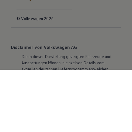
© Volkswagen 2026
Disclaimer von Volkswagen AG
Die in dieser Darstellung gezeigten Fahrzeuge und
Ausstattungen können in einzelnen Details vom
aktuellen deutschen Lieferprogramm abweichen.
Abgebildet sind teilweise Sonderausstattungen der
Fahrzeuge gegen Mehrpreis.
Bitte beachten Sie auch unseren Konfigurator für eine
Übersicht der aktuell verfügbaren Modelle und
Ausstattungen.
Die angegebenen Verbrauchs- und Emissionswerte
beziehen sich nicht auf ein einzelnes Fahrzeug und sind
nicht Bestandteil des Angebots, sondern dienen allein
Vergleichszwecken zwischen den verschiedenen