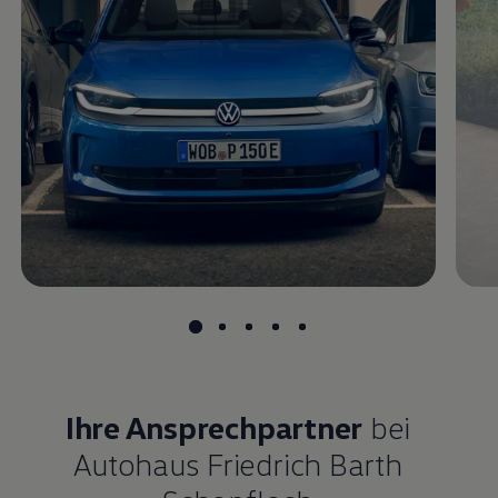
Magazin
Lifestyle
Transport
Familie
Elektromobilität
Volkswagen R
Pannen- und Unfallhilfe
Volkswagen Kundenbetreuung
Ihre Ansprechpartner
bei
Autohaus Friedrich Barth