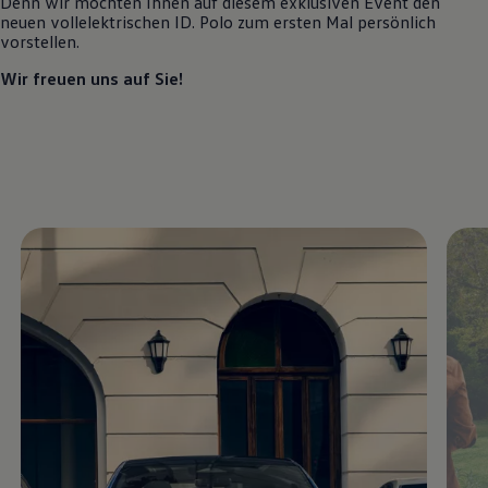
Denn wir möchten Ihnen auf diesem exklusiven Event den
Motorenöl und Flüssigkeiten
neuen vollelektrischen
ID. Polo
zum ersten Mal persönlich
Räder und Reifen
vorstellen.
Pannen- und Unfallhilfe
Economy Service
Wir freuen uns auf Sie!
Volkswagen Teile
Zubehör
Modellspezifisches Zubehör
Schutz und Pflege
Transport
Entertainment und Elektronik
Individualisieren
Wallbox und Ladekabel
Digitale Extras
Dienste für Ihr Modell finden
Volkswagen Apps, Login und Shop
Handy und Fahrzeug verbinden
Updates für Software, Karten und Radio
Über Ihr Auto
Vorgängermodelle
Kundeninformationen
Volkswagen Kundenbetreuung
Warn- und Kontrollleuchten
Assistenzsysteme
Digitale Betriebsanleitung
Live Beratung