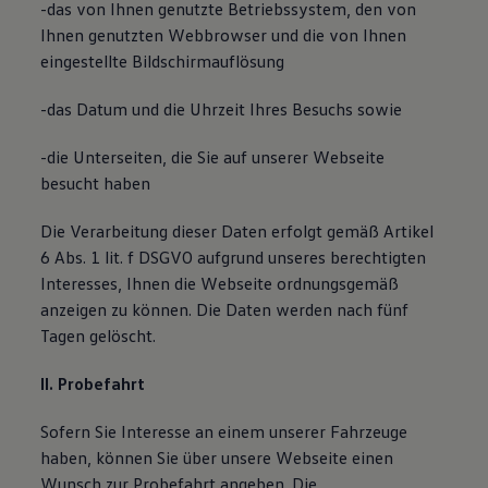
-das von Ihnen genutzte Betriebssystem, den von
Magazin
Ihnen genutzten Webbrowser und die von Ihnen
Lifestyle
Transport
eingestellte Bildschirmauflösung
Familie
Elektromobilität
-das Datum und die Uhrzeit Ihres Besuchs sowie
Volkswagen R
Pannen- und Unfallhilfe
Volkswagen Kundenbetreuung
-die Unterseiten, die Sie auf unserer Webseite
besucht haben
Die Verarbeitung dieser Daten erfolgt gemäß Artikel
6 Abs. 1 lit. f DSGVO aufgrund unseres berechtigten
Interesses, Ihnen die Webseite ordnungsgemäß
anzeigen zu können. Die Daten werden nach fünf
Tagen gelöscht.
II. Probefahrt
Sofern Sie Interesse an einem unserer Fahrzeuge
haben, können Sie über unsere Webseite einen
Wunsch zur Probefahrt angeben. Die