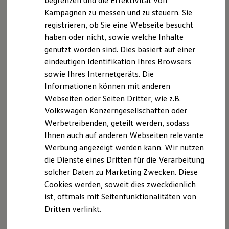
begrenzen und die Effektivität von
c/o Datenschutzbeauftragter der
Hybridautos
Kampagnen zu messen und zu steuern. Sie
Marke und Erlebnis
Autohaus Friedrich Barth GmbH & Co. KG
registrieren, ob Sie eine Webseite besucht
Volkswagen R und R Experience
Wiesenring 2
R-Modelle
haben oder nicht, sowie welche Inhalte
D-04159 Leipzig
R Experience
genutzt worden sind. Dies basiert auf einer
Driving Experience
eindeutigen Identifikation Ihres Browsers
Volkswagen entdecken
Mail:
datenschutz@barth-autohaus.de
Werkbesichtigung
sowie Ihres Internetgeräts. Die
Factory visit
Informationen können mit anderen
Lifestyle Shop
Webseiten oder Seiten Dritter, wie z.B.
T-Roc Kollektion
Datenschutzerklärung
Golf Kollektion
Volkswagen Konzerngesellschaften oder
ID. Kollektion
Werbetreibenden, geteilt werden, sodass
Volkswagen Kollektion
A. Verantwortlicher
Ihnen auch auf anderen Webseiten relevante
R-Kollektion
GTI Kollektion
Werbung angezeigt werden kann. Wir nutzen
Fußball Drop
Wir freuen uns, dass Sie unsere Webseite der
die Dienste eines Dritten für die Verarbeitung
we drive football
Autohaus Friedrich Barth GmbH & Co. KG,
solcher Daten zu Marketing Zwecken. Diese
#wedriveproud
Hörschweiler Straße 15, 72296 Schopfloch,
Besitzer und Service
Cookies werden, soweit dies zweckdienlich
myVolkswagen
datenschutz@barth-autohaus.de
, besuchen. Im
ist, oftmals mit Seitenfunktionalitäten von
Software Updates
Folgenden informieren wir Sie über die Verarbeitung
Dritten verlinkt.
Service und Ersatzteile
Ihrer personenbezogenen Daten durch uns im
Inspektion und HU/AU
Reparaturen und Checks