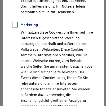
Websiteoptimierung mit einzubeziehen.
Elektrofahrzeugkonzepte
Fax: 07443/96808-88
Damit helfen sie uns, Ihr Nutzererlebnis
ID. EVERY1
E-Mail:
info@barth-autohaus.de
Reichweite
persönlich auf Sie zuzuschneiden.
Reichweite der ID. Modelle
Reichweite im Winter
Geschäftsführer/in: Friedrich Barth
Rekuperation
Marketing
USt.-ID: DE 812 405 102
Laden
Handelsregister: Amtsgericht Stuttgart HRA 440368
Wir nutzen diese Cookies, um Ihnen auf Ihre
Laden unterwegs
Laden Zuhause
Versicherungsvermittlerregister: D-E84P-BN0ER-07
Interessen zugeschnittene Werbung
Ladestationen finden
anzuzeigen, innerhalb und außerhalb der
Ladezeitensimulator
Hinweis gemäß § 36
Volkswagen Webseiten. Diese Cookies
Batterie
Verbraucherstreitbeilegungsgesetz (VSBG)
Sicherheit
sammeln Informationen darüber, wie Sie
Garantie und Lebensdauer
Wir sind zur Teilnahme an einem
unsere Webseite nutzen, zum Beispiel,
Nachhaltigkeit
Streitbeilegungsverfahren vor einer
welche Seiten Sie am meisten besuchen oder
Technologie
Verbraucherschlichtungsstelle weder bereit noch dazu
Kosten und Kauf
wie Sie sich auf der Seite bewegen. Der
Verbrauchskosten
verpflichtet.
Zweck dieser Cookies ist es, Ihnen für Sie
Kaufoptionen
relevantere und an Ihre Interessen
E-Auto-Förderung
Wir haben für unser Unternehmen einen
Software und Konnektivität
angepasste Inhalte anzubieten. Sie werden
Die ID. Software 6
Datenschutzbeauftragten bestellt.
außerdem dazu verwendet, die
ID. Software Versionen und Updates
Erscheinungshäufigkeit einer Anzeige zu
Digitale Extras
TÜV SÜD Pluspunkt GmbH
Schnittstellen zu Ihrem ID.