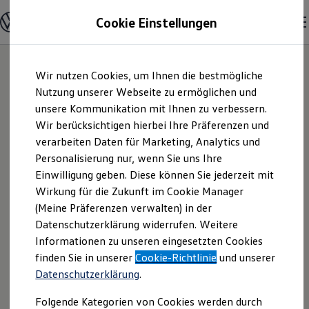
Modelle und Konfigurator
Cookie Einstellungen
Konfigurator
Modelle vergleichen
Konfiguration laden
Zum
Zum
Autosuche
Wir nutzen Cookies, um Ihnen die bestmögliche
Hauptinhalt
Footer
Elektroautos
springen
springen
Nutzung unserer Webseite zu ermöglichen und
ENERGY Sondermodelle
Nutzfahrzeuge
unsere Kommunikation mit Ihnen zu verbessern.
Autohaus Friedrich
SUV und CUV
Wir berücksichtigen hierbei Ihre Präferenzen und
Familienautos
verarbeiten Daten für Marketing, Analytics und
Kombis
Barth GmbH & Co.
Kompaktwagen
Personalisierung nur, wenn Sie uns Ihre
Sportwagen
Einwilligung geben. Diese können Sie jederzeit mit
KG | Impressum &
Schnell verfügbare Fahrzeuge
Angebote und Produkte
Wirkung für die Zukunft im Cookie Manager
Aktuelle Angebote
(Meine Präferenzen verwalten) in der
Rechtliches
E-Auto-Förderung
Datenschutzerklärung widerrufen. Weitere
Volkswagen Marktplatz
Informationen zu unseren eingesetzten Cookies
Die ENERGY Sondermodelle
Junge Gebrauchtwagen und Gebrauchtwagen
Hier finden Sie Informationen über uns
finden Sie in unserer
Cookie-Richtlinie
und unserer
Volkswagen Zertifizierte Gebrauchtwagen
Datenschutzerklärung
.
(Autohaus Friedrich Barth GmbH & Co.
Elektromobilität bei Gebrauchtwagen
Zubehör- und Serviceangebote
KG) als verantwortlichen Anbieter von
Folgende Kategorien von Cookies werden durch
Saisonangebote