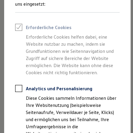
Inhalten und Angeboten, die auf dieser
Reifenpakete
uns eingesetzt:
Leasing
Website speziell aufgeführt sind.
Leasing-Angebote
Gebrauchtwagen Leasing
Junge Gebrauchtwagen-Leasing
Erforderliche Cookies
Elektroauto Leasing
Kleinwagen-Leasing
Erforderliche Cookies helfen dabei, eine
Impressum
Leasing ohne Anzahlung
Website nutzbar zu machen, indem sie
Finanzierung
Autokredit mit Schlussrate
Grundfunktionen wie Seitennavigation und
Datenschutzerklärung
Versicherungen und Garantien
Zugriff auf sichere Bereiche der Website
Kfz-Versicherung
Nutzung von Terminbuchung Online
ermöglichen. Die Website kann ohne diese
Restschuldversicherungen
Garantien
Cookies nicht richtig funktionieren.
Wartungsverträge
Geschäftskunden
Impressum
Professional Class bei Volkswagen
Analytics und Personalisierung
Großkunden
Diese Cookies sammeln Informationen über
Behörden
Autohaus Friedrich Barth GmbH & Co. KG
Direktkunden
Ihre Websitenutzung (beispielsweise
Sonderfahrzeuge
Hörschweiler Straße 15
Seitenaufrufe, Verweildauer je Seite, Klicks)
Anpfiff zum Gewinn
72296 Schopfloch
und ermöglichen uns bei Teilnahme, Ihre
Elektromobilität
Elektroautos
Umfrageergebnisse in die
ID. Tutorials
Telefon: 07443/968080