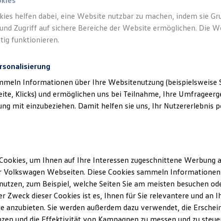
okies
kies helfen dabei, eine Website nutzbar zu machen, indem sie G
und Zugriff auf sichere Bereiche der Website ermöglichen. Die W
tig funktionieren.
rsonalisierung
mmeln Informationen über Ihre Websitenutzung (beispielsweise S
eite, Klicks) und ermöglichen uns bei Teilnahme, Ihre Umfrageerge
g mit einzubeziehen. Damit helfen sie uns, Ihr Nutzererlebnis pe
Cookies, um Ihnen auf Ihre Interessen zugeschnittene Werbung a
r Volkswagen Webseiten. Diese Cookies sammeln Informationen 
utzen, zum Beispiel, welche Seiten Sie am meisten besuchen oder
r Zweck dieser Cookies ist es, Ihnen für Sie relevantere und an I
e anzubieten. Sie werden außerdem dazu verwendet, die Erschein
zen und die Effektivität von Kampagnen zu messen und zu steuern