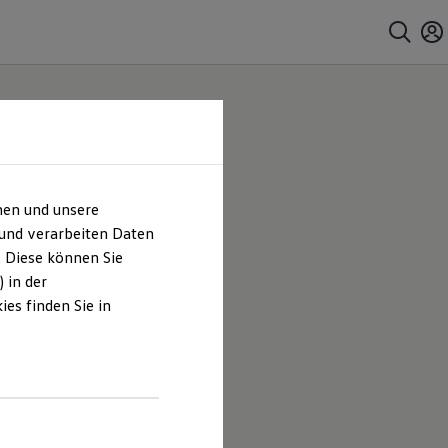
hen und unsere
 und verarbeiten Daten
. Diese können Sie
 in der
es finden Sie in