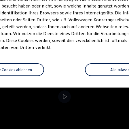
 besucht haben oder nicht, sowie welche Inhalte genutzt worden s
rzeugangebot
Servicetermin buchen
rdern
 Identifikation Ihres Browsers sowie Ihres Internetgeräts. Die 
iten oder Seiten Dritter, wie z.B. Volkswagen Konzerngesellsch
 geteilt werden, sodass Ihnen auch auf anderen Webseiten rel
kann. Wir nutzen die Dienste eines Dritten für die Verarbeitung 
. Diese Cookies werden, soweit dies zweckdienlich ist, oftmals
täten von Dritten verlinkt.
e Cookies ablehnen
Alle zulass