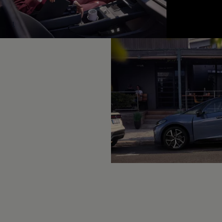
Hybridautos
Marke und Erlebnis
Volkswagen R und R Experience
1
R-Modelle
R Experience
Driving Experience
Volkswagen entdecken
Werkbesichtigung
Factory visit
Lifestyle Shop
T-Roc Kollektion
Golf Kollektion
ID. Kollektion
Volkswagen Kollektion
R-Kollektion
GTI Kollektion
Fußball Drop
we drive football
#wedriveproud
Besitzer und Service
myVolkswagen
Software Updates
Service und Ersatzteile
Inspektion und HU/AU
Reparaturen und Checks