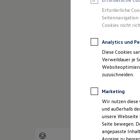
Erforderliche Co
Reifenpakete
Leasing
Erforderliche Coo
Leasing-Angebote
Seitennavigation 
Gebrauchtwagen Leasing
Cookies nicht rich
Junge Gebrauchtwagen-Leasing
Elektroauto Leasing
Kleinwagen-Leasing
Analytics und Pe
Leasing ohne Anzahlung
Finanzierung
Diese Cookies sa
Autokredit mit Schlussrate
Versicherungen und Garantien
Verweildauer je S
Kfz-Versicherung
Websiteoptimierun
(
Impressum & Rechtliches
)
Restschuldversicherungen
zuzuschneiden.
Garantien
Wartungsverträge
Geschäftskunden
Marketing
Professional Class bei Volkswagen
Großkunden
Wir nutzen diese 
Behörden
und außerhalb de
Direktkunden
Sonderfahrzeuge
unsere Webseite n
Anpfiff zum Gewinn
Seite bewegen. De
Elektromobilität
angepasste Inhalt
Elektroautos
ID. Tutorials
Anzeige zu begren