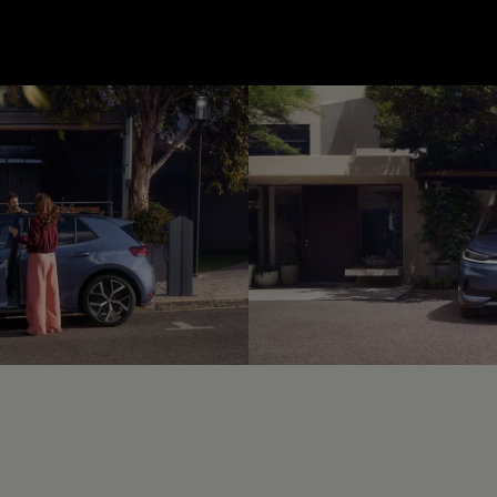
--:--
unde