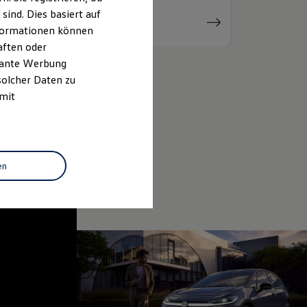
ind. Dies basiert auf
Serviceanfrage
stellen
Informationen können
aften oder
evante Werbung
solcher Daten zu
 mit
en