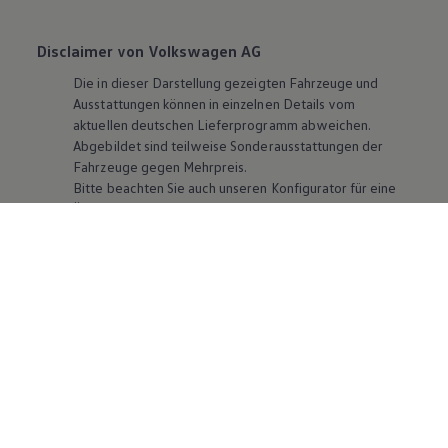
Disclaimer von Volkswagen AG
Die in dieser Darstellung gezeigten Fahrzeuge und
Ausstattungen können in einzelnen Details vom
aktuellen deutschen Lieferprogramm abweichen.
Abgebildet sind teilweise Sonderausstattungen der
Fahrzeuge gegen Mehrpreis.
Bitte beachten Sie auch unseren Konfigurator für eine
Übersicht der aktuell verfügbaren Modelle und
Ausstattungen.
Die angegebenen Verbrauchs- und Emissionswerte
beziehen sich nicht auf ein einzelnes Fahrzeug und sind
nicht Bestandteil des Angebots, sondern dienen allein
Vergleichszwecken zwischen den verschiedenen
Fahrzeugtypen. Zusatzausstattungen und
Zubehör
(Anbauteile, Reifenformat usw.) können relevante
Fahrzeugparameter, wie
z. B.
Gewicht, Rollwiderstand
und Aerodynamik verändern und neben Witterungs-
und Verkehrsbedingungen sowie dem individuellen