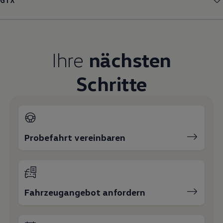
GTX
Magazin
Lifestyle
Transport
Familie
Elektromobilität
Ihre
nächsten
Volkswagen R
Pannen- und Unfallhilfe
Volkswagen Kundenbetreuung
Schritte
Probefahrt vereinbaren
Fahrzeugangebot anfordern