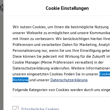
Modelle und Konfigurator
Cookie Einstellungen
Konfigurator
Modelle vergleichen
Konfiguration laden
Zum
Zum
Autosuche
Wir nutzen Cookies, um Ihnen die bestmögliche Nutzung
Hauptinhalt
Footer
Elektroautos
springen
springen
unserer Webseite zu ermöglichen und unsere Kommunika
ENERGY Sondermodelle
Nutzfahrzeuge
mit Ihnen zu verbessern. Wir berücksichtigen hierbei Ihr
SUV und CUV
Präferenzen und verarbeiten Daten für Marketing, Analyt
Familienautos
Personalisierung nur, wenn Sie uns Ihre Einwilligung gebe
Kombis
Kompaktwagen
Diese können Sie jederzeit mit Wirkung für die Zukunft i
Sportwagen
Cookie Manager (Meine Präferenzen verwalten) in der
Schnell verfügbare Fahrzeuge
Angebote und Produkte
Datenschutzerklärung widerrufen. Weitere Informatione
Aktuelle Angebote
unseren eingesetzten Cookies finden Sie in unserer
Cooki
E-Auto-Förderung
Richtlinie
und unserer
Datenschutzerklärung
.
Volkswagen Marktplatz
Die ENERGY Sondermodelle
Folgende Kategorien von Cookies werden durch uns einge
Junge Gebrauchtwagen und Gebrauchtwagen
Volkswagen Zertifizierte Gebrauchtwagen
Elektromobilität bei Gebrauchtwagen
Zubehör- und Serviceangebote
Saisonangebote
Erforderliche Cookies