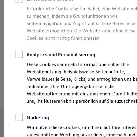
Reifenpakete
Leasing
Erforderliche Cookies helfen dabei, eine Website nu
Leasing-Angebote
zu machen, indem sie Grundfunktionen wie
Der ID.7 Tourer
Gebrauchtwagen Leasing
Seitennavigation und Zugriff auf sichere Bereiche de
Junge Gebrauchtwagen-Leasing
Elektroauto Leasing
Website ermöglichen. Die Website kann ohne diese
Kleinwagen-Leasing
Cookies nicht richtig funktionieren.
Leasing ohne Anzahlung
Finanzierung
Autokredit mit Schlussrate
Analytics und Personalisierung
Versicherungen und Garantien
Kfz-Versicherung
Diese Cookies sammeln Informationen über Ihre
Restschuldversicherungen
Websitenutzung (beispielsweise Seitenaufrufe,
Garantien
Verweildauer je Seite, Klicks) und ermöglichen uns b
Wartungsverträge
Geschäftskunden
Teilnahme, Ihre Umfrageergebnisse in die
(
Impressum & Rechtliches
)
Professional Class bei Volkswagen
Websiteoptimierung mit einzubeziehen. Damit helfe
Großkunden
uns, Ihr Nutzererlebnis persönlich auf Sie zuzuschne
Behörden
Direktkunden
Sonderfahrzeuge
Marketing
Anpfiff zum Gewinn
Elektromobilität
Wir nutzen diese Cookies, um Ihnen auf Ihre Intere
Elektroautos
zugeschnittene Werbung anzuzeigen, innerhalb und
ID. Tutorials