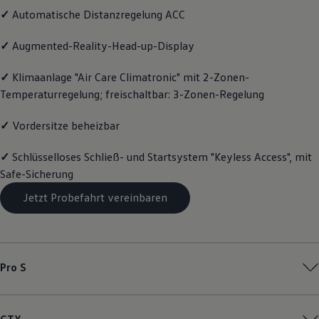
Motorenöl und Flüssigkeiten
✓
Automatische Distanzregelung ACC
Räder und Reifen
Pannen- und Unfallhilfe
✓
Augmented-Reality-Head-up-Display
Economy Service
Volkswagen Teile
Zubehör
✓
Klimaanlage "Air Care Climatronic" mit 2-Zonen-
Modellspezifisches Zubehör
Temperaturregelung; freischaltbar: 3-Zonen-Regelung
Schutz und Pflege
Transport
✓
Vordersitze beheizbar
Entertainment und Elektronik
Individualisieren
Wallbox und Ladekabel
✓
Schlüsselloses Schließ- und Startsystem "Keyless Access", mit
Digitale Extras
Safe-Sicherung
Dienste für Ihr Modell finden
Volkswagen Apps, Login und Shop
Jetzt Probefahrt vereinbaren
Handy und Fahrzeug verbinden
Updates für Software, Karten und Radio
Über Ihr Auto
Vorgängermodelle
Kundeninformationen
Volkswagen Kundenbetreuung
Pro S
Warn- und Kontrollleuchten
Assistenzsysteme
Digitale Betriebsanleitung
Live Beratung