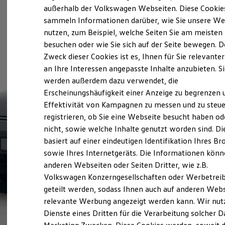
Elektrofahrzeugkonzepte
außerhalb der Volkswagen Webseiten. Diese Cookie
ID. EVERY1
sammeln Informationen darüber, wie Sie unsere We
Reichweite
nutzen, zum Beispiel, welche Seiten Sie am meisten
Reichweite der ID. Modelle
Reichweite im Winter
besuchen oder wie Sie sich auf der Seite bewegen. D
Rekuperation
Zweck dieser Cookies ist es, Ihnen für Sie relevante
Laden
an Ihre Interessen angepasste Inhalte anzubieten. S
Laden unterwegs
Laden Zuhause
werden außerdem dazu verwendet, die
Ladestationen finden
Erscheinungshäufigkeit einer Anzeige zu begrenzen 
Ladezeitensimulator
Effektivität von Kampagnen zu messen und zu steue
Batterie
Sicherheit
registrieren, ob Sie eine Webseite besucht haben od
Garantie und Lebensdauer
nicht, sowie welche Inhalte genutzt worden sind. Di
Nachhaltigkeit
basiert auf einer eindeutigen Identifikation Ihres B
Technologie
Kosten und Kauf
sowie Ihres Internetgeräts. Die Informationen kön
Verbrauchskosten
anderen Webseiten oder Seiten Dritter, wie z.B.
Kaufoptionen
Volkswagen Konzerngesellschaften oder Werbetrei
E-Auto-Förderung
Software und Konnektivität
geteilt werden, sodass Ihnen auch auf anderen Web
Die ID. Software 6
relevante Werbung angezeigt werden kann. Wir nut
ID. Software Versionen und Updates
Dienste eines Dritten für die Verarbeitung solcher D
Digitale Extras
Schnittstellen zu Ihrem ID.