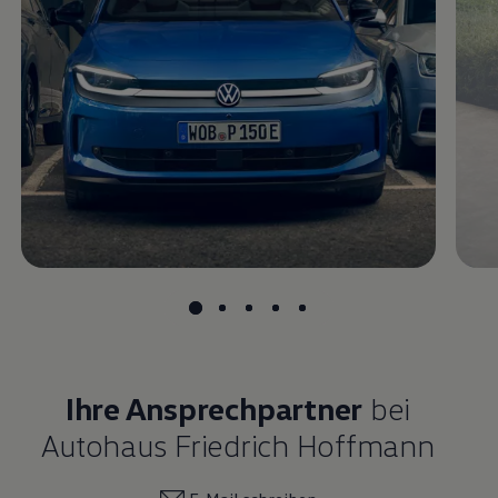
Magazin
Lifestyle
Transport
Familie
Elektromobilität
Volkswagen R
Pannen- und Unfallhilfe
Volkswagen Kundenbetreuung
Ihre Ansprechpartner
bei
Autohaus Friedrich Hoffmann