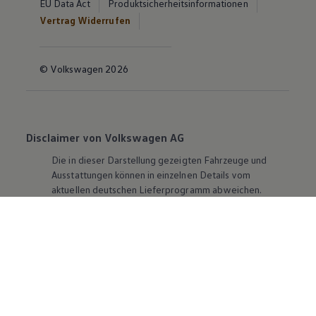
EU Data Act
Produktsicherheitsinformationen
Vertrag Widerrufen
© Volkswagen 2026
Disclaimer von Volkswagen AG
Die in dieser Darstellung gezeigten Fahrzeuge und
Ausstattungen können in einzelnen Details vom
aktuellen deutschen Lieferprogramm abweichen.
Abgebildet sind teilweise Sonderausstattungen der
Fahrzeuge gegen Mehrpreis.
Bitte beachten Sie auch unseren Konfigurator für eine
Übersicht der aktuell verfügbaren Modelle und
Ausstattungen.
Die angegebenen Verbrauchs- und Emissionswerte
beziehen sich nicht auf ein einzelnes Fahrzeug und sind