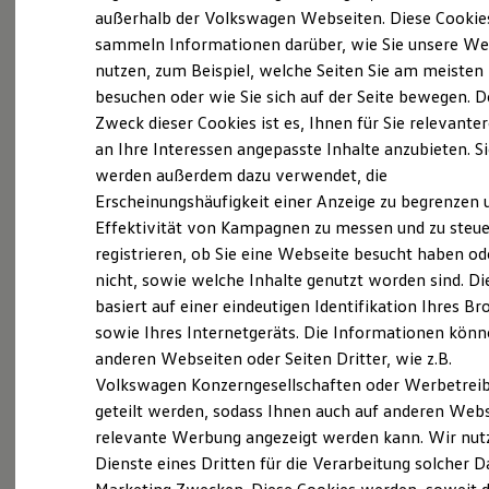
Elektrofahrzeugkonzepte
außerhalb der Volkswagen Webseiten. Diese Cookie
ID. EVERY1
sammeln Informationen darüber, wie Sie unsere We
Reichweite
Probefahrt vereinbaren
nutzen, zum Beispiel, welche Seiten Sie am meisten
Reichweite der ID. Modelle
Reichweite im Winter
besuchen oder wie Sie sich auf der Seite bewegen. D
Rekuperation
Zweck dieser Cookies ist es, Ihnen für Sie relevante
Laden
an Ihre Interessen angepasste Inhalte anzubieten. S
Laden unterwegs
Laden Zuhause
werden außerdem dazu verwendet, die
Fahrzeugangebot anfordern
Ladestationen finden
Erscheinungshäufigkeit einer Anzeige zu begrenzen 
Ladezeitensimulator
Effektivität von Kampagnen zu messen und zu steue
Batterie
Sicherheit
registrieren, ob Sie eine Webseite besucht haben od
Garantie und Lebensdauer
nicht, sowie welche Inhalte genutzt worden sind. Di
Nachhaltigkeit
Servicetermin buchen
basiert auf einer eindeutigen Identifikation Ihres B
Technologie
Kosten und Kauf
sowie Ihres Internetgeräts. Die Informationen kön
Verbrauchskosten
anderen Webseiten oder Seiten Dritter, wie z.B.
Kaufoptionen
Volkswagen Konzerngesellschaften oder Werbetrei
E-Auto-Förderung
Software und Konnektivität
geteilt werden, sodass Ihnen auch auf anderen Web
Serviceanfrage stellen
Die ID. Software 6
relevante Werbung angezeigt werden kann. Wir nut
ID. Software Versionen und Updates
Dienste eines Dritten für die Verarbeitung solcher D
Digitale Extras
Schnittstellen zu Ihrem ID.