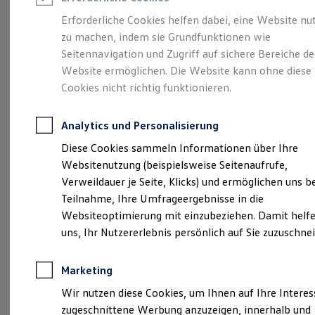
Reifenpakete
Leasing
Erforderliche Cookies helfen dabei, eine Website nu
Leasing-Angebote
zu machen, indem sie Grundfunktionen wie
Eine Spur Extra.
Der
Gebrauchtwagen Leasing
Seitennavigation und Zugriff auf sichere Bereiche de
Junge Gebrauchtwagen-Leasing
Elektroauto Leasing
Website ermöglichen. Die Website kann ohne diese
neue vollelektrische
Kleinwagen-Leasing
Cookies nicht richtig funktionieren.
Leasing ohne Anzahlung
ID. Polo
Finanzierung
Autokredit mit Schlussrate
Analytics und Personalisierung
Versicherungen und Garantien
Kfz-Versicherung
Diese Cookies sammeln Informationen über Ihre
Restschuldversicherungen
Websitenutzung (beispielsweise Seitenaufrufe,
Garantien
Verweildauer je Seite, Klicks) und ermöglichen uns b
Wartungsverträge
Geschäftskunden
Teilnahme, Ihre Umfrageergebnisse in die
Professional Class bei Volkswagen
Websiteoptimierung mit einzubeziehen. Damit helfe
Großkunden
uns, Ihr Nutzererlebnis persönlich auf Sie zuzuschne
Behörden
Direktkunden
Sonderfahrzeuge
(
Impressum & Rechtliches
)
Marketing
Anpfiff zum Gewinn
Elektromobilität
Wir nutzen diese Cookies, um Ihnen auf Ihre Intere
Elektroautos
zugeschnittene Werbung anzuzeigen, innerhalb und
ID. Tutorials