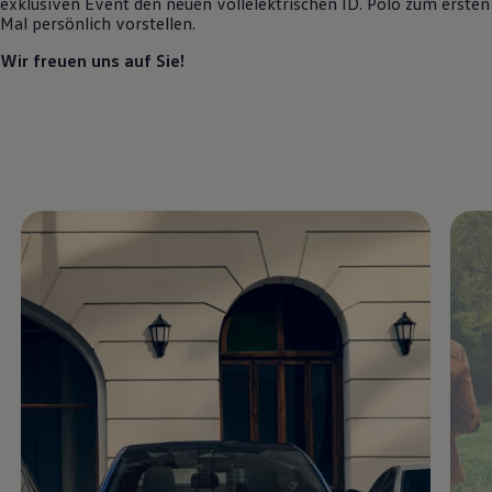
exklusiven Event den neuen vollelektrischen
ID. Polo
zum ersten
Motorenöl und Flüssigkeiten
Mal persönlich vorstellen.
Räder und Reifen
Pannen- und Unfallhilfe
Wir freuen uns auf Sie!
Economy Service
Volkswagen Teile
Zubehör
Modellspezifisches Zubehör
Schutz und Pflege
Transport
Entertainment und Elektronik
Individualisieren
Wallbox und Ladekabel
Digitale Extras
Dienste für Ihr Modell finden
Volkswagen Apps, Login und Shop
Handy und Fahrzeug verbinden
Updates für Software, Karten und Radio
Über Ihr Auto
Vorgängermodelle
Kundeninformationen
Volkswagen Kundenbetreuung
Warn- und Kontrollleuchten
Assistenzsysteme
Digitale Betriebsanleitung
Live Beratung