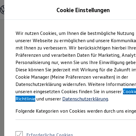
Modelle und Konfigurator
Cookie Einstellungen
Konfigurator
Modelle vergleichen
Konfiguration laden
Zum
Zum
Autosuche
Wir nutzen Cookies, um Ihnen die bestmögliche Nutzung
Hauptinhalt
Footer
Elektroautos
springen
springen
unserer Webseite zu ermöglichen und unsere Kommunika
ENERGY Sondermodelle
Nutzfahrzeuge
mit Ihnen zu verbessern. Wir berücksichtigen hierbei Ihr
SUV und CUV
Präferenzen und verarbeiten Daten für Marketing, Analyt
Familienautos
Personalisierung nur, wenn Sie uns Ihre Einwilligung gebe
Kombis
Kompaktwagen
Diese können Sie jederzeit mit Wirkung für die Zukunft i
Sportwagen
Cookie Manager (Meine Präferenzen verwalten) in der
Schnell verfügbare Fahrzeuge
Angebote und Produkte
Datenschutzerklärung widerrufen. Weitere Informatione
Aktuelle Angebote
unseren eingesetzten Cookies finden Sie in unserer
Cooki
E-Auto-Förderung
Richtlinie
und unserer
Datenschutzerklärung
.
Volkswagen Marktplatz
Die ENERGY Sondermodelle
Folgende Kategorien von Cookies werden durch uns einge
Junge Gebrauchtwagen und Gebrauchtwagen
Volkswagen Zertifizierte Gebrauchtwagen
Elektromobilität bei Gebrauchtwagen
Zubehör- und Serviceangebote
Saisonangebote
Erforderliche Cookies