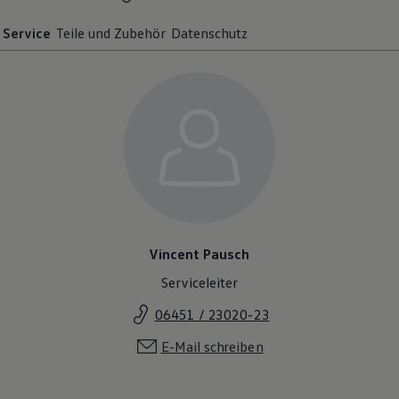
Magazin
Lifestyle
Service
Teile und Zubehör
Datenschutz
Transport
Familie
Elektromobilität
Volkswagen R
Pannen- und Unfallhilfe
Volkswagen Kundenbetreuung
Vincent Pausch
Serviceleiter
06451 / 23020-23
E-Mail schreiben