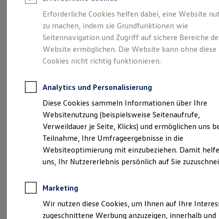
Reifenpakete
Leasing
Erforderliche Cookies helfen dabei, eine Website nu
Leasing-Angebote
zu machen, indem sie Grundfunktionen wie
So geht neu.
Gebrauchtwagen Leasing
Seitennavigation und Zugriff auf sichere Bereiche de
Junge Gebrauchtwagen-Leasing
Elektroauto Leasing
Website ermöglichen. Die Website kann ohne diese
Entdecken Sie jetzt
Kleinwagen-Leasing
Cookies nicht richtig funktionieren.
Leasing ohne Anzahlung
den neuen ID.3 Neo!
Finanzierung
Autokredit mit Schlussrate
Analytics und Personalisierung
Versicherungen und Garantien
Kfz-Versicherung
Diese Cookies sammeln Informationen über Ihre
Restschuldversicherungen
Websitenutzung (beispielsweise Seitenaufrufe,
Garantien
Verweildauer je Seite, Klicks) und ermöglichen uns b
Wartungsverträge
Geschäftskunden
Teilnahme, Ihre Umfrageergebnisse in die
Professional Class bei Volkswagen
Websiteoptimierung mit einzubeziehen. Damit helfe
Großkunden
uns, Ihr Nutzererlebnis persönlich auf Sie zuzuschne
Behörden
Direktkunden
Sonderfahrzeuge
Marketing
Anpfiff zum Gewinn
Elektromobilität
Wir nutzen diese Cookies, um Ihnen auf Ihre Intere
Elektroautos
zugeschnittene Werbung anzuzeigen, innerhalb und
ID. Tutorials