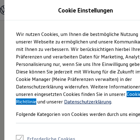
Modelle und Konfigurator
Cookie Einstellungen
Konfigurator
Modelle vergleichen
Konfiguration laden
Zum
Zum
Autosuche
Wir nutzen Cookies, um Ihnen die bestmögliche Nutzung
Hauptinhalt
Footer
Elektroautos
springen
springen
unserer Webseite zu ermöglichen und unsere Kommunika
ENERGY Sondermodelle
Nutzfahrzeuge
mit Ihnen zu verbessern. Wir berücksichtigen hierbei Ihr
SUV und CUV
Präferenzen und verarbeiten Daten für Marketing, Analyt
Familienautos
Personalisierung nur, wenn Sie uns Ihre Einwilligung gebe
Kombis
Kompaktwagen
Diese können Sie jederzeit mit Wirkung für die Zukunft i
Sportwagen
Cookie Manager (Meine Präferenzen verwalten) in der
Schnell verfügbare Fahrzeuge
Angebote und Produkte
Datenschutzerklärung widerrufen. Weitere Informatione
Aktuelle Angebote
unseren eingesetzten Cookies finden Sie in unserer
Cooki
E-Auto-Förderung
Richtlinie
und unserer
Datenschutzerklärung
.
Volkswagen Marktplatz
Die ENERGY Sondermodelle
Folgende Kategorien von Cookies werden durch uns einge
Junge Gebrauchtwagen und Gebrauchtwagen
Volkswagen Zertifizierte Gebrauchtwagen
Elektromobilität bei Gebrauchtwagen
Zubehör- und Serviceangebote
Saisonangebote
Erforderliche Cookies