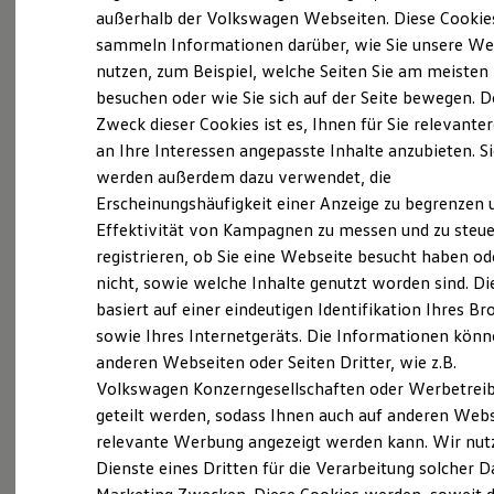
Elektrofahrzeugkonzepte
außerhalb der Volkswagen Webseiten. Diese Cookie
(
Impressum & Rechtliches
)
ID. EVERY1
sammeln Informationen darüber, wie Sie unsere We
Reichweite
nutzen, zum Beispiel, welche Seiten Sie am meisten
Reichweite der ID. Modelle
Reichweite im Winter
besuchen oder wie Sie sich auf der Seite bewegen. D
Rekuperation
Zweck dieser Cookies ist es, Ihnen für Sie relevante
Laden
an Ihre Interessen angepasste Inhalte anzubieten. S
Laden unterwegs
Probefahrt vereinbaren
Laden Zuhause
werden außerdem dazu verwendet, die
Ladestationen finden
Erscheinungshäufigkeit einer Anzeige zu begrenzen 
Ladezeitensimulator
Effektivität von Kampagnen zu messen und zu steue
Batterie
Sicherheit
registrieren, ob Sie eine Webseite besucht haben od
Garantie und Lebensdauer
nicht, sowie welche Inhalte genutzt worden sind. Di
Fahrzeugangebot anfordern
Nachhaltigkeit
basiert auf einer eindeutigen Identifikation Ihres B
Technologie
Kosten und Kauf
sowie Ihres Internetgeräts. Die Informationen kön
Verbrauchskosten
anderen Webseiten oder Seiten Dritter, wie z.B.
Kaufoptionen
Volkswagen Konzerngesellschaften oder Werbetrei
E-Auto-Förderung
Servicetermin buchen
Software und Konnektivität
geteilt werden, sodass Ihnen auch auf anderen Web
Die ID. Software 6
relevante Werbung angezeigt werden kann. Wir nut
ID. Software Versionen und Updates
Dienste eines Dritten für die Verarbeitung solcher D
Digitale Extras
Schnittstellen zu Ihrem ID.