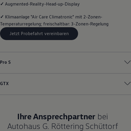
✓
Augmented-Reality-Head-up-Display
Magazin
Lifestyle
Transport
✓
Klimaanlage "Air Care Climatronic" mit 2-Zonen-
Familie
Temperaturregelung; freischaltbar: 3-Zonen-Regelung
Elektromobilität
Volkswagen R
Jetzt Probefahrt vereinbaren
Pannen- und Unfallhilfe
Volkswagen Kundenbetreuung
Pro S
GTX
Ihre Ansprechpartner
bei
Autohaus G. Röttering Schüttorf