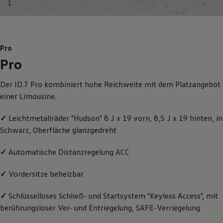
1
Motorenöl und Flüssigkeiten
Räder und Reifen
Pannen- und Unfallhilfe
Economy Service
Volkswagen Teile
Pro
Zubehör
Pro
Modellspezifisches Zubehör
Schutz und Pflege
Transport
Der ID.7 Pro kombiniert hohe Reichweite mit dem Platzangebot
Entertainment und Elektronik
einer Limousine.
Individualisieren
Wallbox und Ladekabel
Digitale Extras
✓
Leichtmetallräder "Hudson" 8 J x 19 vorn, 8,5 J x 19 hinten, in
Dienste für Ihr Modell finden
Schwarz, Oberfläche glanzgedreht
Volkswagen Apps, Login und Shop
Handy und Fahrzeug verbinden
Updates für Software, Karten und Radio
✓
Automatische Distanzregelung ACC
Über Ihr Auto
Vorgängermodelle
✓
Vordersitze beheizbar
Kundeninformationen
Volkswagen Kundenbetreuung
✓
Schlüsselloses Schließ- und Startsystem "Keyless Access", mit
Warn- und Kontrollleuchten
Assistenzsysteme
berührungsloser Ver- und Entriegelung, SAFE-Verriegelung
Digitale Betriebsanleitung
Live Beratung