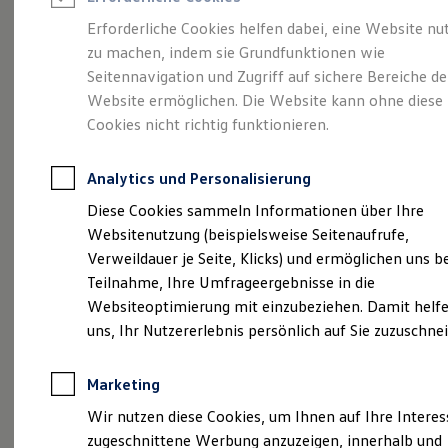
Reifenpakete
Leasing
Erforderliche Cookies helfen dabei, eine Website nu
Leasing-Angebote
zu machen, indem sie Grundfunktionen wie
Größer. Entspannter.
Gebrauchtwagen Leasing
Seitennavigation und Zugriff auf sichere Bereiche de
Junge Gebrauchtwagen-Leasing
Elektroauto Leasing
Website ermöglichen. Die Website kann ohne diese
Reichweiter.
Der ID.7.
Kleinwagen-Leasing
Cookies nicht richtig funktionieren.
Leasing ohne Anzahlung
Finanzierung
Autokredit mit Schlussrate
Analytics und Personalisierung
Versicherungen und Garantien
Kfz-Versicherung
Diese Cookies sammeln Informationen über Ihre
Restschuldversicherungen
Websitenutzung (beispielsweise Seitenaufrufe,
Garantien
Verweildauer je Seite, Klicks) und ermöglichen uns b
Wartungsverträge
Geschäftskunden
Teilnahme, Ihre Umfrageergebnisse in die
Professional Class bei Volkswagen
Websiteoptimierung mit einzubeziehen. Damit helfe
Großkunden
uns, Ihr Nutzererlebnis persönlich auf Sie zuzuschne
Behörden
(
Impressum & Rechtliches
)
Direktkunden
Sonderfahrzeuge
Marketing
Anpfiff zum Gewinn
Elektromobilität
Wir nutzen diese Cookies, um Ihnen auf Ihre Intere
Elektroautos
zugeschnittene Werbung anzuzeigen, innerhalb und
ID. Tutorials