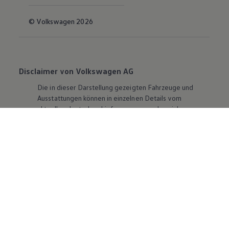
© Volkswagen 2026
Disclaimer von Volkswagen AG
Die in dieser Darstellung gezeigten Fahrzeuge und
Ausstattungen können in einzelnen Details vom
aktuellen deutschen Lieferprogramm abweichen.
Abgebildet sind teilweise Sonderausstattungen der
Fahrzeuge gegen Mehrpreis.
Bitte beachten Sie auch unseren Konfigurator für eine
Übersicht der aktuell verfügbaren Modelle und
Ausstattungen.
Die angegebenen Verbrauchs- und Emissionswerte
beziehen sich nicht auf ein einzelnes Fahrzeug und sind
nicht Bestandteil des Angebots, sondern dienen allein
Vergleichszwecken zwischen den verschiedenen
Fahrzeugtypen. Zusatzausstattungen und
Zubehör