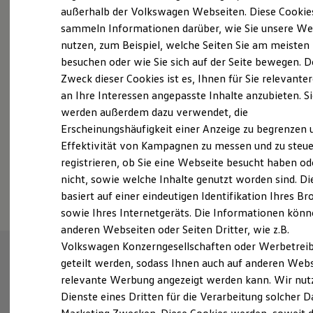
Elektrofahrzeugkonzepte
außerhalb der Volkswagen Webseiten. Diese Cookie
Probefahrt vereinbaren
ID. EVERY1
sammeln Informationen darüber, wie Sie unsere We
Reichweite
nutzen, zum Beispiel, welche Seiten Sie am meisten
Reichweite der ID. Modelle
Reichweite im Winter
besuchen oder wie Sie sich auf der Seite bewegen. D
Rekuperation
Zweck dieser Cookies ist es, Ihnen für Sie relevante
Laden
an Ihre Interessen angepasste Inhalte anzubieten. S
Fahrzeugangebot anfordern
Laden unterwegs
Laden Zuhause
werden außerdem dazu verwendet, die
Ladestationen finden
Erscheinungshäufigkeit einer Anzeige zu begrenzen 
Ladezeitensimulator
Effektivität von Kampagnen zu messen und zu steue
Batterie
Sicherheit
registrieren, ob Sie eine Webseite besucht haben od
Garantie und Lebensdauer
Serviceanfrage stellen
nicht, sowie welche Inhalte genutzt worden sind. Di
Nachhaltigkeit
basiert auf einer eindeutigen Identifikation Ihres B
Technologie
Kosten und Kauf
sowie Ihres Internetgeräts. Die Informationen kön
Verbrauchskosten
anderen Webseiten oder Seiten Dritter, wie z.B.
Kaufoptionen
Volkswagen Konzerngesellschaften oder Werbetrei
E-Auto-Förderung
Software und Konnektivität
geteilt werden, sodass Ihnen auch auf anderen Web
Die ID. Software 6
relevante Werbung angezeigt werden kann. Wir nut
ID. Software Versionen und Updates
Dienste eines Dritten für die Verarbeitung solcher D
Digitale Extras
Schnittstellen zu Ihrem ID.