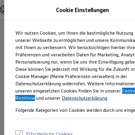
Modelle und Konfigurator
Cookie Einstellungen
Konfigurator
Modelle vergleichen
Konfiguration laden
Zum
Zum
Autosuche
Wir nutzen Cookies, um Ihnen die bestmögliche Nutzung
Hauptinhalt
Footer
Elektroautos
springen
springen
unserer Webseite zu ermöglichen und unsere Kommunika
ENERGY Sondermodelle
Nutzfahrzeuge
mit Ihnen zu verbessern. Wir berücksichtigen hierbei Ihr
SUV und CUV
Präferenzen und verarbeiten Daten für Marketing, Analyt
Familienautos
Personalisierung nur, wenn Sie uns Ihre Einwilligung gebe
Kombis
Kompaktwagen
Diese können Sie jederzeit mit Wirkung für die Zukunft i
Sportwagen
Cookie Manager (Meine Präferenzen verwalten) in der
Schnell verfügbare Fahrzeuge
Angebote und Produkte
Datenschutzerklärung widerrufen. Weitere Informatione
Aktuelle Angebote
unseren eingesetzten Cookies finden Sie in unserer
Cooki
E-Auto-Förderung
Richtlinie
und unserer
Datenschutzerklärung
.
Volkswagen Marktplatz
Die ENERGY Sondermodelle
Folgende Kategorien von Cookies werden durch uns einge
Junge Gebrauchtwagen und Gebrauchtwagen
Volkswagen Zertifizierte Gebrauchtwagen
Elektromobilität bei Gebrauchtwagen
Zubehör- und Serviceangebote
Saisonangebote
Erforderliche Cookies