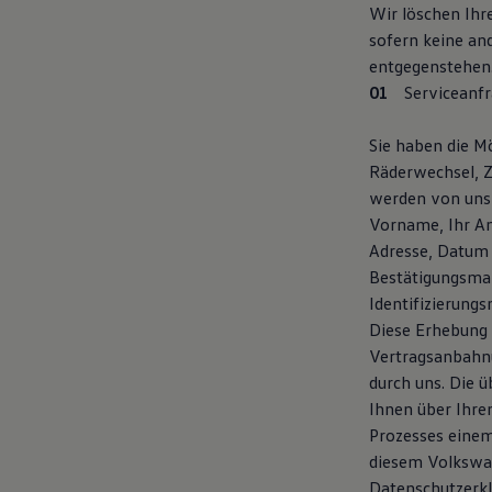
Wir löschen Ihr
Magazin
Lifestyle
sofern keine an
Transport
entgegenstehen
Familie
Serviceanfr
Elektromobilität
Volkswagen R
Pannen- und Unfallhilfe
Sie haben die Mö
Volkswagen Kundenbetreuung
Räderwechsel, Z
werden von uns
Vorname, Ihr An
Adresse, Datum 
Bestätigungsmai
Identifizierung
Diese Erhebung 
Vertragsanbahnu
durch uns. Die 
Ihnen über Ihre
Prozesses einem
diesem Volkswag
Datenschutzerk