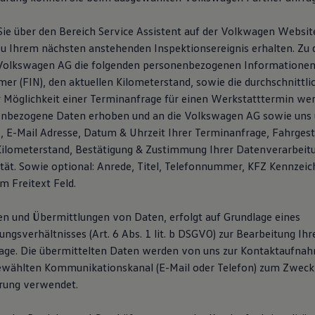
ie über den Bereich Service Assistent auf der Volkwagen Websi
u Ihrem nächsten anstehenden Inspektionsereignis erhalten. Zu
 Volkswagen AG die folgenden personenbezogenen Informationen
er (FIN), den aktuellen Kilometerstand, sowie die durchschnittli
er Möglichkeit einer Terminanfrage für einen Werkstatttermin wer
enbezogene Daten erhoben und an die Volkswagen AG sowie uns 
E-Mail Adresse, Datum & Uhrzeit Ihrer Terminanfrage, Fahrges
Kilometerstand, Bestätigung & Zustimmung Ihrer Datenverarbeit
ität. Sowie optional: Anrede, Titel, Telefonnummer, KFZ Kennzei
m Freitext Feld.
n und Übermittlungen von Daten, erfolgt auf Grundlage eines
gsverhältnisses (Art. 6 Abs. 1 lit. b DSGVO) zur Bearbeitung Ihr
age. Die übermittelten Daten werden von uns zur Kontaktaufna
ewählten Kommunikationskanal (E-Mail oder Telefon) zum Zweck
rung verwendet.