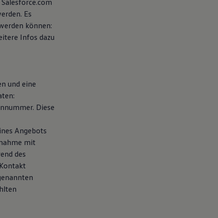
 Salesforce.com
werden. Es
 werden können:
eitere Infos dazu
en und eine
aten:
fonnummer. Diese
eines Angebots
fnahme mit
rend des
 Kontakt
 genannten
hlten