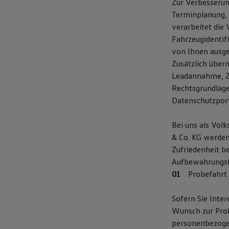
Zur Verbesserun
Terminplanung, 
verarbeitet die 
Fahrzeugidentif
von Ihnen ausge
Zusätzlich über
Leadannahme, Ze
Rechtsgrundlage
Datenschutzpor
Bei uns als Vol
& Co. KG werden 
Zufriedenheit b
Aufbewahrungsf
Probefahrt
Sofern Sie Inte
Wunsch zur Pro
personenbezogen