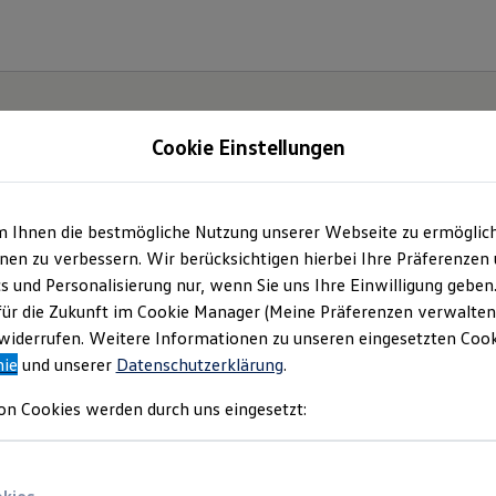
Cookie Einstellungen
m Ihnen die bestmögliche Nutzung unserer Webseite zu ermöglic
haus Gregor Röttering
en zu verbessern. Wir berücksichtigen hierbei Ihre Präferenzen
cs und Personalisierung nur, wenn Sie uns Ihre Einwilligung geben
Impressum & Rechtlic
für die Zukunft im Cookie Manager (Meine Präferenzen verwalten)
iderrufen. Weitere Informationen zu unseren eingesetzten Cooki
nie
und unserer
Datenschutzerklärung
.
nden Sie Informationen über uns (Autohau
on Cookies werden durch uns eingesetzt:
 e.K.) als verantwortlichen Anbieter von In
n, die auf dieser Website speziell aufgefü