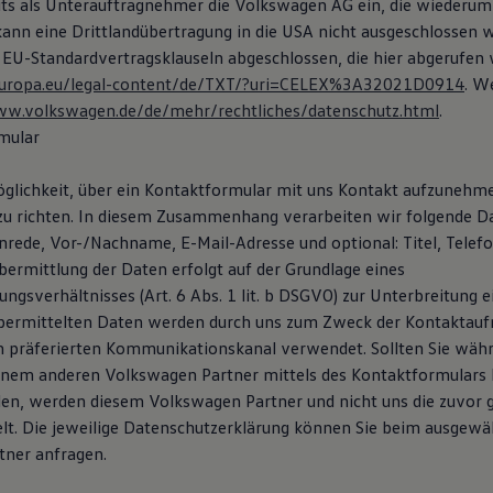
eits als Unterauftragnehmer die Volkswagen AG ein, die wiederum
 kann eine Drittlandübertragung in die USA nicht ausgeschlossen 
 EU-Standardvertragsklauseln abgeschlossen, die hier abgerufen
x.europa.eu/legal-content/de/TXT/?uri=CELEX%3A32021D0914
. W
ww.volkswagen.de/de/mehr/rechtliches/datenschutz.html
.
mular
öglichkeit, über ein Kontaktformular mit uns Kontakt aufzunehm
zu richten. In diesem Zusammenhang verarbeiten wir folgende D
Anrede, Vor-/Nachname, E-Mail-Adresse und optional: Titel, Tele
ermittlung der Daten erfolgt auf der Grundlage eines
ngsverhältnisses (Art. 6 Abs. 1 lit. b DSGVO) zur Unterbreitung 
übermittelten Daten werden durch uns zum Zweck der Kontaktau
n präferierten Kommunikationskanal verwendet. Sollten Sie wäh
inem anderen Volkswagen Partner mittels des Kontaktformulars
en, werden diesem Volkswagen Partner und nicht uns die zuvor
lt. Die jeweilige Datenschutzerklärung können Sie beim ausgewä
ner anfragen.