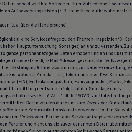
e Daten, sobald wir Ihre Anfrage zu Ihrer Zufriedenheit beantwor
deren Aufbewahrungsfristen (z. B. steuerliche Aufbewahrungsfris
.
agen (u. a. über die Händlersuche)
glichkeit, eine Serviceanfrage zu den Themen (Inspektion/Öl-Serv
ubehör, Hauptuntersuchung, Sonstiges) an uns zu versenden. Zu
 folgende personenbezogene Daten erhoben und an uns übermitt
liegen (Freitext-Feld), E-Mail Adresse, gewünschter Volkswagen P
Ihrer Bestätigung & Ihrer Zustimmung zur Datenverarbeitung, V
l an Sie; optional: Anrede, Titel, Telefonnummer, KFZ-Kennzeich
snummer (FIN), Erstzulassungsdatum, Fahrzeugmodell, Marke, Kil
und Übermittlung der Daten erfolgt auf der Grundlage eines
ngsverhältnisses (Art. 6 Abs. 1 lit. b DSGVO) zur Unterbreitung 
übermittelten Daten werden durch uns zum Zweck der Kontaktau
n präferierten Kommunikationskanal verwendet. Sollten Sie wäh
 anderen Volkswagen Partner eine Serviceanfrage schicken woll
en Partner und nicht uns die zuvor genannten Daten übermittelt.
lärung können Sie beim ausgewählten Volkswagen Partner anfra