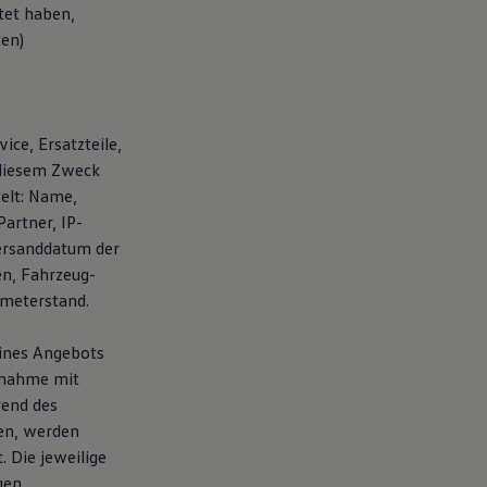
tet haben,
ten)
ice, Ersatzteile,
 diesem Zweck
elt: Name,
artner, IP-
ersanddatum der
en, Fahrzeug-
ometerstand.
eines Angebots
fnahme mit
rend des
en, werden
 Die jeweilige
gen.