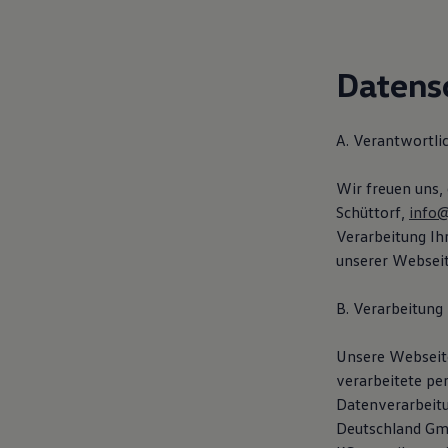
Hybridautos
Marke und Erlebnis
Volkswagen R und R Experience
R-Modelle
Datens
R Experience
Driving Experience
Volkswagen entdecken
Werkbesichtigung
A. Verantwortli
Factory visit
Lifestyle Shop
Wir freuen uns, 
T-Roc Kollektion
Golf Kollektion
Schüttorf,
info@
ID. Kollektion
Verarbeitung I
Volkswagen Kollektion
unserer Webseit
R-Kollektion
GTI Kollektion
Fußball Drop
B. Verarbeitung
we drive football
#wedriveproud
Besitzer und Service
Unsere Webseite
myVolkswagen
verarbeitete pe
Software Updates
Datenverarbeit
Service und Ersatzteile
Inspektion und HU/AU
Deutschland Gmb
Reparaturen und Checks