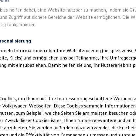
okies
kies helfen dabei, eine Website nutzbar zu machen, indem sie G
und Zugriff auf sichere Bereiche der Website ermöglichen. Die W
tig funktionieren.
rsonalisierung
klärung
mmeln Informationen über Ihre Websitenutzung (beispielsweise S
eite, Klicks) und ermöglichen uns bei Teilnahme, Ihre Umfrageerge
g mit einzubeziehen. Damit helfen sie uns, Ihr Nutzererlebnis pe
ssum
tering
Cookies, um Ihnen auf Ihre Interessen zugeschnittene Werbung a
r Volkswagen Webseiten. Diese Cookies sammeln Informationen 
11-14
utzen, zum Beispiel, welche Seiten Sie am meisten besuchen oder
r Zweck dieser Cookies ist es, Ihnen für Sie relevantere und an I
f
e anzubieten. Sie werden außerdem dazu verwendet, die Erschein
zen und die Effektivität von Kampagnen zu messen und zu steuern