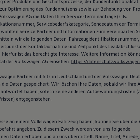
g der Produkte und Geschäftsprozesse, der Kundenfunktionalität 
zur Optimierung des Kundennutzens sowie zur Behebung von Pro
Volkswagen AG die Daten Ihrer Service-Terminanfrage (z. B.
ikationsnummer, Servicebedarfskategorie, Sendedatum der Termi
wählten Service Partner und Informationen zum vereinbarten Se
mitteln wir die folgenden Daten: Fahrzeugidentifikationsnummer,
itpunkt der Kontaktaufnahme und Zeitpunkt des Leadabschlusse
 hierfür ist das berechtigte Interesse. Weitere Information könn
tal der Volkswagen AG einsehen:
https://datenschutz.volkswagen
kswagen Partner mit Sitz in Deutschland und der Volkswagen De
die Daten gespeichert. Wir löschen Ihre Daten, sobald wir Ihre A
eantwortet haben, sofern keine anderen Aufbewahrungsfristen (z. 
risten) entgegenstehen.
resse an einem Volkswagen Fahrzeug haben, können Sie über die
befahrt angeben. Zu diesem Zweck werden von uns folgende
en Daten erhoben und an uns übermittelt: Name, Titel, Anrede, 