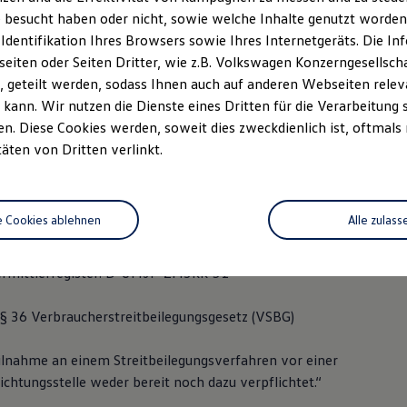
/ 99 44-0
 besucht haben oder nicht, sowie welche Inhalte genutzt worden s
 Identifikation Ihres Browsers sowie Ihres Internetgeräts. Die 
 44-60
iten oder Seiten Dritter, wie z.B. Volkswagen Konzerngesellsch
 geteilt werden, sodass Ihnen auch auf anderen Webseiten rel
oettering@auto-roettering.de
kann. Wir nutzen die Dienste eines Dritten für die Verarbeitung 
. Diese Cookies werden, soweit dies zweckdienlich ist, oftmals
: Gregor Röttering
täten von Dritten verlinkt.
r: DE117037326
e Cookies ablehnen
Alle zulass
r: Osnabrück HRA 130147
ermittlerregister: D-UMJF-ZM3KK-51
 36 Verbraucherstreitbeilegungsgesetz (VSBG)
eilnahme an einem Streitbeilegungsverfahren vor einer
chtungsstelle weder bereit noch dazu verpflichtet.“