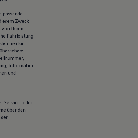
te passende
 diesem Zweck
 von Ihnen:
che Fahrleistung
den hierfür
übergeben:
tellnummer,
ung, Information
chen und
er Service- oder
hme über den
 der