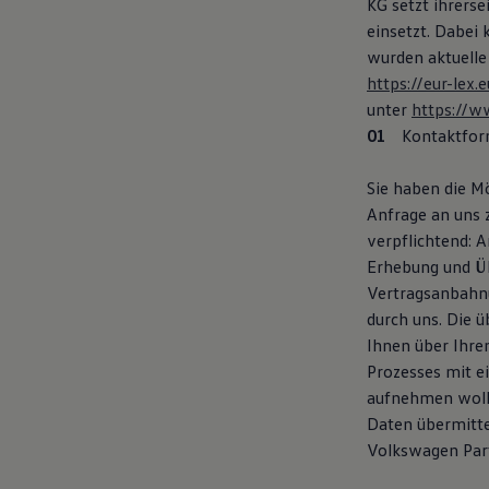
KG setzt ihrers
Motorenöl und Flüssigkeiten
einsetzt. Dabei
Räder und Reifen
Pannen- und Unfallhilfe
wurden aktuelle
Economy Service
https://eur-le
Volkswagen Teile
unter
https://w
Zubehör
Modellspezifisches Zubehör
Kontaktfor
Schutz und Pflege
Transport
Sie haben die M
Entertainment und Elektronik
Individualisieren
Anfrage an uns 
Wallbox und Ladekabel
verpflichtend: 
Digitale Extras
Erhebung und Üb
Dienste für Ihr Modell finden
Volkswagen Apps, Login und Shop
Vertragsanbahnu
Handy und Fahrzeug verbinden
durch uns. Die 
Updates für Software, Karten und Radio
Ihnen über Ihre
Über Ihr Auto
Vorgängermodelle
Prozesses mit e
Kundeninformationen
aufnehmen woll
Volkswagen Kundenbetreuung
Daten übermitte
Warn- und Kontrollleuchten
Assistenzsysteme
Volkswagen Part
Digitale Betriebsanleitung
Live Beratung