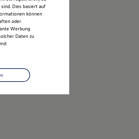
ind. Dies basiert auf
Informationen können
aften oder
evante Werbung
solcher Daten zu
 mit
en